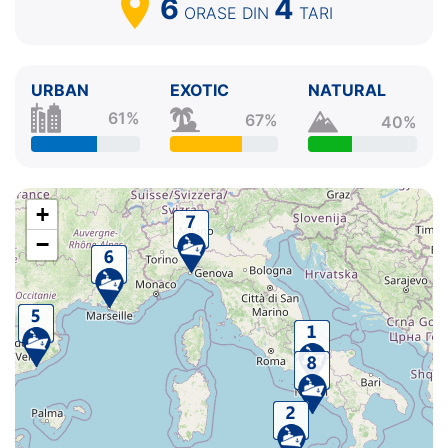
6
4
ORASE
DIN
TARI
URBAN
EXOTIC
NATURAL
61%
67%
40%
+
−