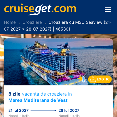
Home
Croaziere
Croaziera cu MSC Seaview (21-
07-2027 > 28-07-2027) | 465301
EXOTIC
8 zile
vacanta de croaziera in
Marea Mediterana de Vest
21 Iul 2027
28 Iul 2027
Napoli - Italia
Napoli - Italia