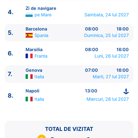
Zi de navigare
4.
pe Mare
Sambata, 24 Iul 2027
Barcelona
08:00
18:00
5.
ITINERARIU
Spania
Duminica, 25 Iul 2027
Ziua | Portul | Sosire - Plecare
----------------------------------------
Marsilia
08:00
16:00
6.
1.
Napoli
Italia
⚓ - 21:00
Franta
Luni, 26 Iul 2027
2.
Palermo, Sicilia
Italia
09:00 - 17:00
3.
Valletta
Malta
09:00 - 17:00
Genova
07:00
16:00
7.
Italia
Marti, 27 Iul 2027
4.
Zi de navigare
pe Mare
0:00 - 0:00
5.
Barcelona
Spania
08:00 - 18:00
Napoli
13:00
6.
Marsilia
Franta
08:00 - 16:00
8.
7.
Genova
Italia
07:00 - 16:00
Italia
Miercuri, 28 Iul 2027
8.
Napoli
Italia
13:00 - ⚓
TOTAL DE VIZITAT