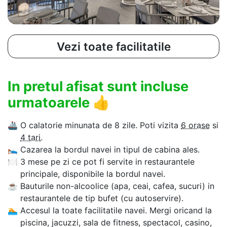
Vezi toate facilitatile
In pretul afisat sunt incluse
urmatoarele
👍
🚢
O calatorie minunata de 8 zile. Poti vizita
6 orase
si
4 tari
.
🛌
Cazarea la bordul navei in tipul de cabina ales.
🍽
3 mese pe zi ce pot fi servite in restaurantele
principale, disponibile la bordul navei.
☕
Bauturile non-alcoolice (apa, ceai, cafea, sucuri) in
restaurantele de tip bufet (cu autoservire).
🏊‍
Accesul la toate facilitatile navei. Mergi oricand la
piscina, jacuzzi, sala de fitness, spectacol, casino,