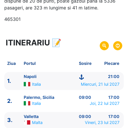
dispune de 20 de punti, poate gazdui pana la 5336
pasageri, are 323 m lungime si 41 m latime.
465301
ITINERARIU
📝
8 zile
vacanta de croaziera in
Marea Mediterana de Vest -
link oferta
21 Iul 2027
din Napoli,
Italia
Plecare pe
Ziua
Portul
Sosire
Plecare
28 Iul 2027
in Napoli,
Italia
Sosire pe
Napoli
21:00
1.
MSC Cruises
Italia
Miercuri, 21 Iul 2027
MSC Seaview
★★★★★
Palermo, Sicilia
09:00
17:00
2.
Italia
Joi, 22 Iul 2027
Valletta
09:00
17:00
3.
Malta
Vineri, 23 Iul 2027