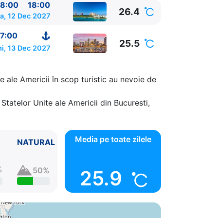
8:00
18:00
26.4
a, 12 Dec 2027
7:00
25.5
ni, 13 Dec 2027
e ale Americii în scop turistic au nevoie de
Statelor Unite ale Americii din Bucuresti,
00 - 18:00
Media pe toate zilele
NATURAL
%
50%
25.9