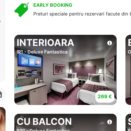
EARLY BOOKING
Preturi speciale pentru rezervari facute din 
a
INTERIOARA
IR1 - Deluxe Fantastica
O
269 €
CU BALCON
BR1 - Deluxe Fantastica
S