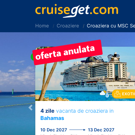
Home
Croaziere
Croaziera cu MSC Se
EARLY BOOKING
EXOTI
4 zile
vacanta de croaziera in
Previous
Bahamas
10 Dec 2027
13 Dec 2027