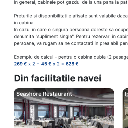
In general, cabinele pot gazdui de la una pana la patr
Preturile si disponibilitatile afisate sunt valabile d
in cabina.
In cazul in care o singura persoana doreste sa ocupe
denumita "supliment single". Pentru rezervari in cab
persoane, va rugam sa ne contactati in prealabil pentr
Exemplu de calcul - pentru o cabina dubla (2 pasag
269 €
x 2 +
45 €
x 2 =
628 €
Din facilitatile navei
Seashore Restaurant
I