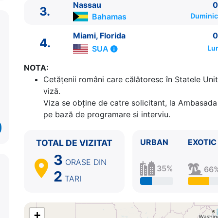
Nassau
0
3.
Bahamas
Duminic
Miami, Florida
0
4.
SUA
Lu
NOTA:
Cetăţenii români care călătoresc în Statele Unit
ITINERARIU
viză.
Ziua | Portul | Sosire - Plecare
Viza se obține de catre solicitant, la Ambasada 
----------------------------------------
pe bază de programare si interviu.
1.
Miami, Florida
SUA
⚓ - 16:00
2.
Ocean Cay, MSC Marine Reserve
Bahamas
08:
3.
Nassau
Bahamas
08:00 - 18:00
URBAN
EXOTIC
TOTAL DE VIZITAT
4.
Miami, Florida
SUA
07:00 - ⚓
3
ORASE
DIN
35%
66
2
TARI
+