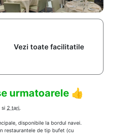
Vezi toate facilitatile
use urmatoarele
👍
si
2 tari
.
ncipale, disponibile la bordul navei.
in restaurantele de tip bufet (cu