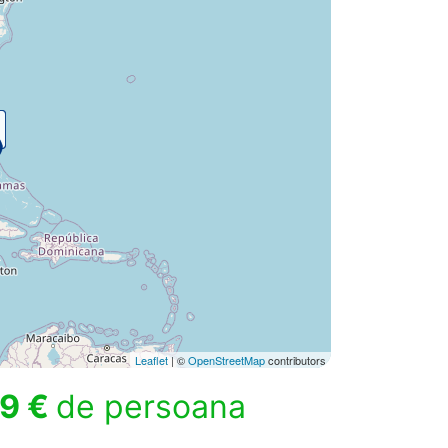
Leaflet
| ©
OpenStreetMap
contributors
9 €
de persoana