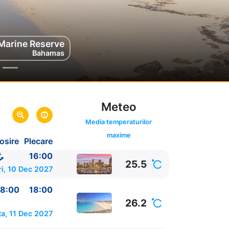
Marine Reserve
au
mas
Bahamas
Meteo
Media temperaturilor
maxime
osire
Plecare
16:00
25.5
ri, 10 Dec 2027
8:00
18:00
26.2
a, 11 Dec 2027