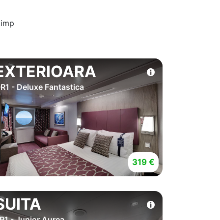
timp
EXTERIOARA
R1 - Deluxe Fantastica
319 €
SUITA
R1 - Junior Aurea