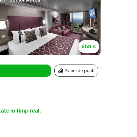
559 €
Planul de punti
ate in timp real.