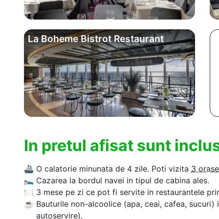
La Boheme Bistrot Restaurant
In pretul afisat sunt incl
🚢
O calatorie minunata de 4 zile. Poti vizita
3 orase
🛌
Cazarea la bordul navei in tipul de cabina ales.
🍽
3 mese pe zi ce pot fi servite in restaurantele pri
☕
Bauturile non-alcoolice (apa, ceai, cafea, sucuri) 
autoservire).