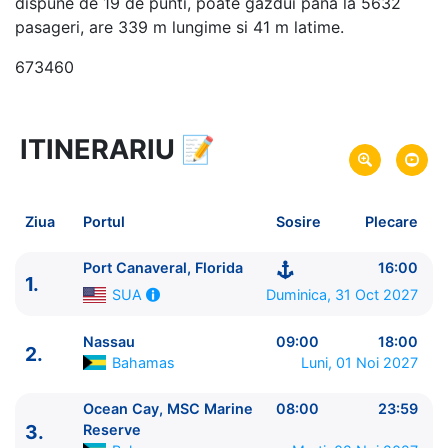
dispune de 19 de punti, poate gazdui pana la 5632
pasageri, are 339 m lungime si 41 m latime.
673460
ITINERARIU
📝
5 zile
vacanta de croaziera in
Bahamas -
link oferta
31 Oct 2027
din Port Canaveral, Florida,
Plecare pe
Ziua
Portul
Sosire
Plecare
SUA
04 Noi 2027
in Port Canaveral, Florida,
Sosire pe
Port Canaveral, Florida
16:00
1.
SUA
Duminica, 31 Oct 2027
SUA
MSC Cruises
Nassau
09:00
18:00
2.
MSC Seashore
★★★★★
Bahamas
Luni, 01 Noi 2027
Ocean Cay, MSC Marine
08:00
23:59
3.
Reserve