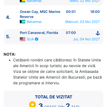
Bahamas
Marti, 02 Noi 2027
Ocean Cay, MSC Marine
00:01
18:00
4.
Reserve
Bahamas
Miercuri, 03 Noi 2027
Port Canaveral, Florida
07:00
5.
ITINERARIU
Joi, 04 Noi 2027
SUA
Ziua | Portul | Sosire - Plecare
----------------------------------------
1.
Port Canaveral, Florida
SUA
⚓ - 16:00
NOTA:
2.
Nassau
Bahamas
09:00 - 18:00
Cetăţenii români care călătoresc în Statele Unite
3.
Ocean Cay, MSC Marine Reserve
Bahamas
08:00
ale Americii în scop turistic au nevoie de viză.
- 23:59
Viza se obține de catre solicitant, la Ambasada
4.
Ocean Cay, MSC Marine Reserve
Bahamas
00:01
Statelor Unite ale Americii din Bucuresti, pe bază
- 18:00
de programare si interviu.
5.
Port Canaveral, Florida
SUA
07:00 - ⚓
TOTAL DE VIZITAT
3
2
ORASE
DIN
TARI