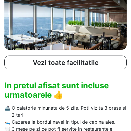
Vezi toate facilitatile
In pretul afisat sunt incluse
urmatoarele
👍
🚢
O calatorie minunata de 5 zile. Poti vizita
3 orase
si
2 tari
.
🛌
Cazarea la bordul navei in tipul de cabina ales.
🍽
3 mese pe zi ce pot fi servite in restaurantele