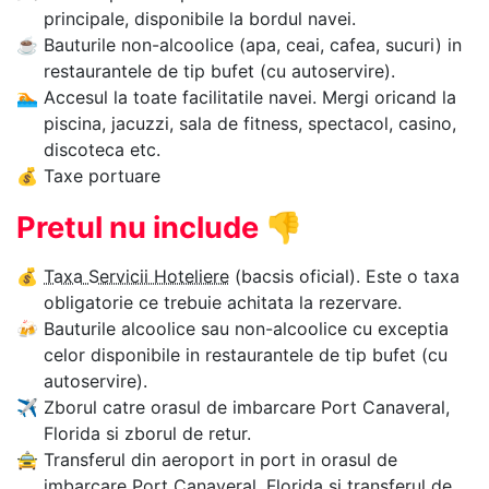
principale, disponibile la bordul navei.
☕
Bauturile non-alcoolice (apa, ceai, cafea, sucuri) in
restaurantele de tip bufet (cu autoservire).
🏊‍
Accesul la toate facilitatile navei. Mergi oricand la
piscina, jacuzzi, sala de fitness, spectacol, casino,
discoteca etc.
💰
Taxe portuare
Pretul nu include
👎
💰
Taxa Servicii Hoteliere
(bacsis oficial). Este o taxa
obligatorie ce trebuie achitata la rezervare.
🍻
Bauturile alcoolice sau non-alcoolice cu exceptia
celor disponibile in restaurantele de tip bufet (cu
autoservire).
✈
Zborul catre orasul de imbarcare Port Canaveral,
Florida si zborul de retur.
🚖
Transferul din aeroport in port in orasul de
imbarcare Port Canaveral, Florida si transferul de