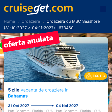
Home
Croaziere
Croaziera cu MSC Seashore
(31-10-2027 > 04-11-2027) | 673460
EARLY BOOKING
EXOTIC
5 zile
vacanta de croaziera in
Bahamas
31 Oct 2027
04 Noi 2027
Port Canaveral, Florida - SUA
Port Canaveral, Florida - SUA