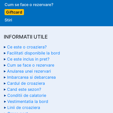
Cum se face o rezervare?
Giftcard
Stiri
INFORMATII UTILE
Ce este o croaziera?
Facilitati disponibile la bord
Ce este inclus in pret?
Cum se face o rezervare
Anularea unei rezervari
Imbarcarea si debarcarea
Cardul de croaziera
Cand este sezon?
Conditii de calatorie
Vestimentatia la bord
Linii de croaziera