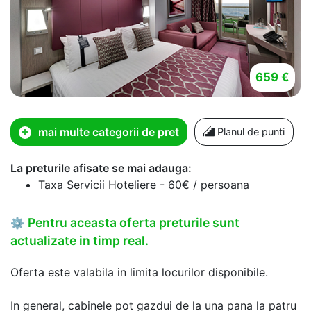
659 €
mai multe categorii de pret
Planul de punti
La preturile afisate se mai adauga:
Taxa Servicii Hoteliere - 60€ / persoana
Pentru aceasta oferta preturile sunt
⚙
actualizate in timp real.
Oferta este valabila in limita locurilor disponibile.
In general, cabinele pot gazdui de la una pana la patru