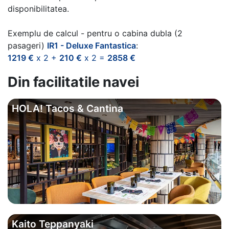
disponibilitatea.
Exemplu de calcul - pentru o cabina dubla (2
pasageri)
IR1 - Deluxe Fantastica
:
1219 €
x 2 +
210 €
x 2 =
2858 €
Din facilitatile navei
HOLA! Tacos & Cantina
Kaito Teppanyaki