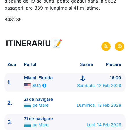
dispune de 19 de punti, poate gazdui pana la 5632
pasageri, are 339 m lungime si 41 m latime.
848239
ITINERARIU
📝
15 zile
vacanta de croaziera in
Caraibe de Nord -
link oferta
12 Feb 2028
din Miami, Florida,
SUA
Plecare pe
Ziua
Portul
Sosire
Plecare
26 Feb 2028
in Miami, Florida,
SUA
Sosire pe
Miami, Florida
16:00
1.
MSC Cruises
Sambata, 12 Feb 2028
SUA
MSC Seashore
★★★★★
Zi de navigare
2.
pe Mare
Duminica, 13 Feb 2028
Zi de navigare
3.
pe Mare
Luni, 14 Feb 2028