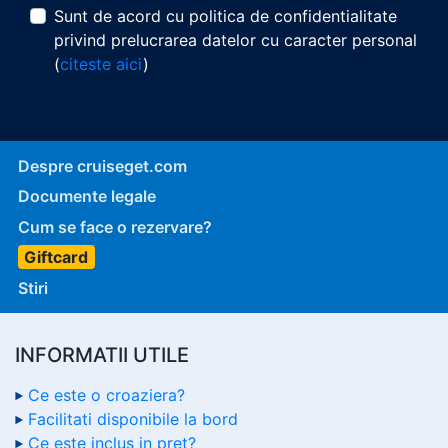
Sunt de acord cu politica de confidentialitate
privind prelucrarea datelor cu caracter personal
(
citeste aici
)
Despre cruiseget.com
Documente legale
Cum se face o rezervare?
Giftcard
Stiri
INFORMATII UTILE
Ce este o croaziera?
Facilitati disponibile la bord
Ce este inclus in pret?