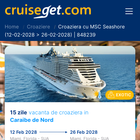
Home
Croaziere
Croaziera cu MSC Seashore
(12-02-2028 > 26-02-2028) | 848239
EXOTIC
15 zile
vacanta de croaziera in
Caraibe de Nord
12 Feb 2028
26 Feb 2028
Miami, Florida - SUA
Miami, Florida - SUA