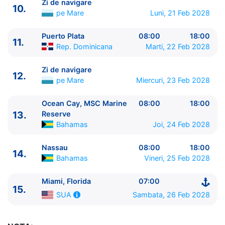
Zi de navigare
10.
12.
Zi de navigare
pe Mare
0:00 - 0:00
pe Mare
Luni, 21 Feb 2028
13.
Ocean Cay, MSC Marine Reserve
Bahamas
08:00 - 18:00
Puerto Plata
08:00
18:00
11.
14.
Nassau
Bahamas
08:00 - 18:00
Rep. Dominicana
Marti, 22 Feb 2028
15.
Miami, Florida
SUA
07:00 - ⚓
Zi de navigare
12.
pe Mare
Miercuri, 23 Feb 2028
Ocean Cay, MSC Marine
08:00
18:00
13.
Reserve
Bahamas
Joi, 24 Feb 2028
Nassau
08:00
18:00
14.
Bahamas
Vineri, 25 Feb 2028
Miami, Florida
07:00
15.
Sambata, 26 Feb 2028
SUA