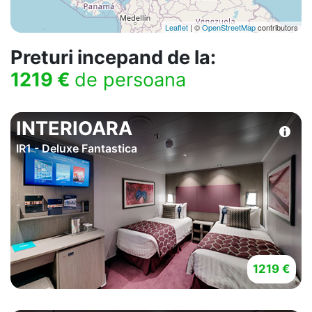
Leaflet
| ©
OpenStreetMap
contributors
Preturi incepand de la:
1219 €
de persoana
INTERIOARA
IR1 - Deluxe Fantastica
1219 €