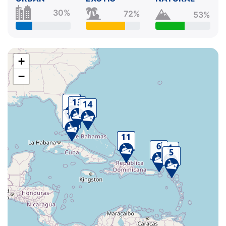
30%
72%
53%
+
−