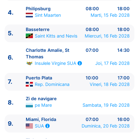
Philipsburg
08:00
18:00
4.
Sint Maarten
Marti, 15 Feb 2028
Basseterre
08:00
18:00
5.
ITINERARIU
Saint Kitts and Nevis
Miercuri, 16 Feb 2028
Ziua | Portul | Sosire - Plecare
----------------------------------------
Charlotte Amalie, St
07:00
14:30
1.
Miami, Florida
SUA
⚓ - 16:00
6.
Thomas
2.
Zi de navigare
pe Mare
0:00 - 0:00
Joi, 17 Feb 2028
Insulele Virgine SUA
3.
Zi de navigare
pe Mare
0:00 - 0:00
4.
Philipsburg
Sint Maarten
08:00 - 18:00
Puerto Plata
10:00
17:00
7.
Rep. Dominicana
Vineri, 18 Feb 2028
5.
Basseterre
Saint Kitts and Nevis
08:00 - 18:00
6.
Charlotte Amalie, St Thomas
Insulele Virgine
Zi de navigare
SUA
07:00 - 14:30
8.
pe Mare
Sambata, 19 Feb 2028
7.
Puerto Plata
Rep. Dominicana
10:00 - 17:00
8.
Zi de navigare
pe Mare
0:00 - 0:00
Miami, Florida
07:00
16:00
9.
Miami, Florida
SUA
07:00 - 16:00
9.
Duminica, 20 Feb 2028
SUA
10.
Zi de navigare
pe Mare
0:00 - 0:00
11.
Puerto Plata
Rep. Dominicana
08:00 - 18:00