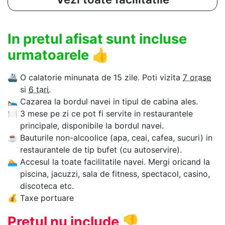
In pretul afisat sunt incluse
urmatoarele
👍
🚢
O calatorie minunata de 15 zile. Poti vizita
7 orase
si
6 tari
.
🛌
Cazarea la bordul navei in tipul de cabina ales.
🍽
3 mese pe zi ce pot fi servite in restaurantele
principale, disponibile la bordul navei.
☕
Bauturile non-alcoolice (apa, ceai, cafea, sucuri) in
restaurantele de tip bufet (cu autoservire).
🏊‍
Accesul la toate facilitatile navei. Mergi oricand la
piscina, jacuzzi, sala de fitness, spectacol, casino,
discoteca etc.
💰
Taxe portuare
Pretul nu include
👎