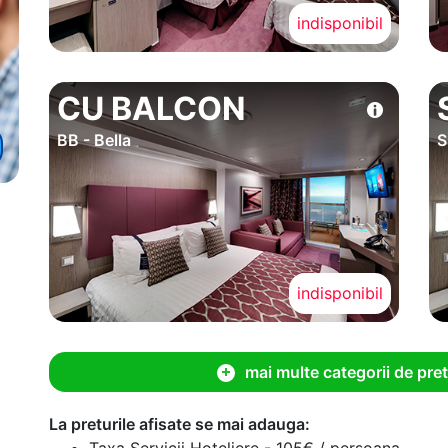
indisponibil
CU BALCON
BB - Bella
S
indisponibil
mai multe categorii de pret
La preturile afisate se mai adauga:
Taxa Servicii Hoteliere - 105€ / persoana