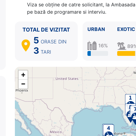
Viza se obține de catre solicitant, la Ambasada 
pe bază de programare si interviu.
URBAN
EXOTIC
TOTAL DE VIZITAT
5
ORASE
DIN
16%
89
3
TARI
+
−