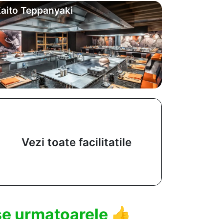
aito Teppanyaki
Vezi toate facilitatile
use urmatoarele
👍