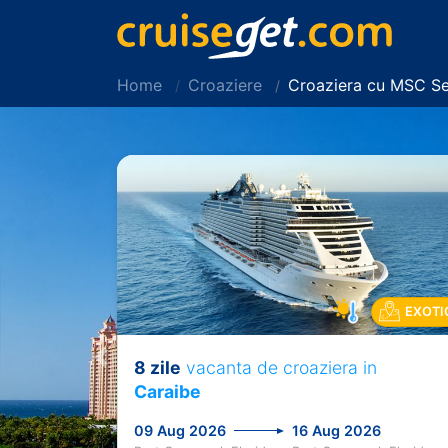
Home
Croaziere
Croaziera cu MSC S
EXOTI
8 zile
vacanta de croaziera in
Previous
Caraibe
09 Aug 2026
16 Aug 2026