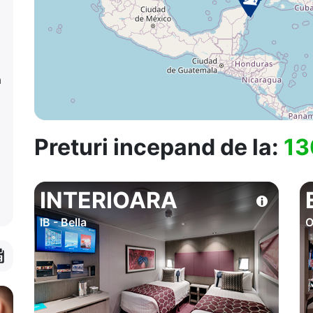
a
Preturi incepand de la:
13
INTERIOARA
IB - Bella
O