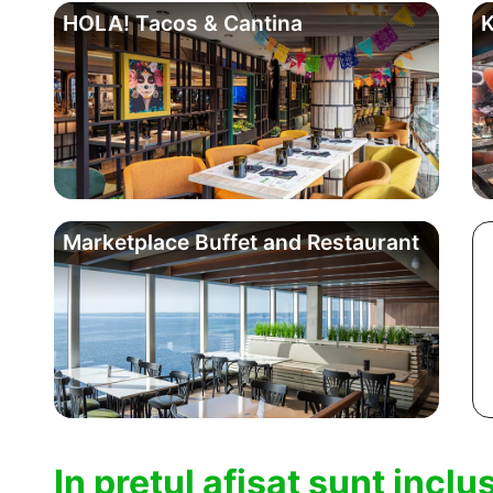
HOLA! Tacos & Cantina
K
Marketplace Buffet and Restaurant
In pretul afisat sunt incl