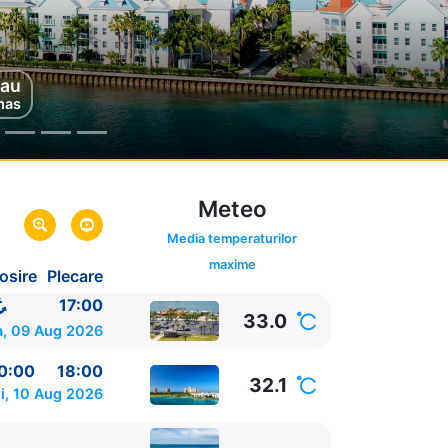
vigare
au
mas
e Mare
Meteo
Media temperaturilor
maxime
osire
Plecare
ida,
SUA
SUA
17:00
33.0
a, 09 Aug 2026
0:00
18:00
32.1
i, 10 Aug 2026