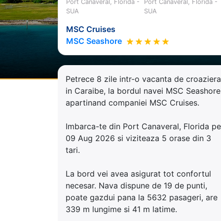
Port Canaveral, Florida -
Port Canaveral, Florida -
SUA
SUA
MSC Cruises
MSC Seashore
Petrece 8 zile intr-o vacanta de croaziera
in Caraibe, la bordul navei MSC Seashore
apartinand companiei MSC Cruises.
Imbarca-te din Port Canaveral, Florida pe
09 Aug 2026 si viziteaza 5 orase din 3
tari.
La bord vei avea asigurat tot confortul
necesar. Nava dispune de 19 de punti,
poate gazdui pana la 5632 pasageri, are
339 m lungime si 41 m latime.