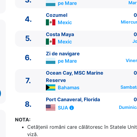
pe Mare
Mar
Cozumel
0
4.
Mexic
Miercur
Costa Maya
0
5.
Mexic
Jo
ITINERARIU
Zi de navigare
6.
Ziua | Portul | Sosire - Plecare
pe Mare
Viner
----------------------------------------
Ocean Cay, MSC Marine
0
1.
Port Canaveral, Florida
SUA
⚓ - 17:00
7.
Reserve
2.
Nassau
Bahamas
10:00 - 18:00
Bahamas
Sambat
3.
Zi de navigare
pe Mare
0:00 - 0:00
4.
Cozumel
Mexic
08:00 - 19:00
Port Canaveral, Florida
0
8.
5.
Costa Maya
Mexic
07:00 - 18:00
SUA
Duminic
6.
Zi de navigare
pe Mare
0:00 - 0:00
7.
Ocean Cay, MSC Marine Reserve
Bahamas
07:
NOTA:
8.
Port Canaveral, Florida
SUA
07:00 - ⚓
Cetăţenii români care călătoresc în Statele Unit
viză.