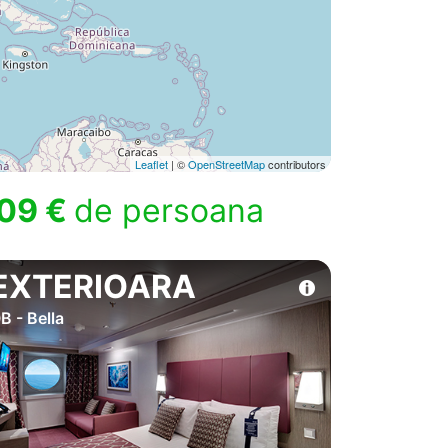
Leaflet
| ©
OpenStreetMap
contributors
09 €
de persoana
EXTERIOARA
B - Bella