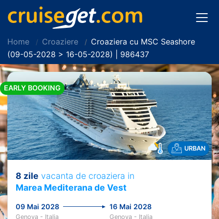
Home
Croaziere
Croaziera cu MSC Seashore
(09-05-2028 > 16-05-2028) | 986437
EARLY BOOKING
URBAN
8 zile
vacanta de croaziera in
Marea Mediterana de Vest
09 Mai 2028
16 Mai 2028
Genova - Italia
Genova - Italia