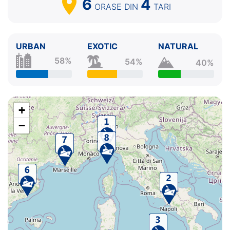
6
4
ORASE
DIN
TARI
URBAN
EXOTIC
NATURAL
58%
54%
40%
+
−