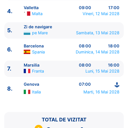
Valletta
09:00
17:00
4.
Malta
Vineri, 12 Mai 2028
Zi de navigare
5.
ITINERARIU
pe Mare
Sambata, 13 Mai 2028
Ziua | Portul | Sosire - Plecare
----------------------------------------
Barcelona
08:00
18:00
6.
1.
Genova
Italia
⚓ - 16:00
Spania
Duminica, 14 Mai 2028
2.
Napoli
Italia
13:00 - 21:00
3.
Palermo, Sicilia
Italia
09:00 - 17:00
Marsilia
08:00
16:00
7.
Franta
Luni, 15 Mai 2028
4.
Valletta
Malta
09:00 - 17:00
5.
Zi de navigare
pe Mare
0:00 - 0:00
Genova
07:00
6.
Barcelona
Spania
08:00 - 18:00
8.
7.
Marsilia
Franta
08:00 - 16:00
Italia
Marti, 16 Mai 2028
8.
Genova
Italia
07:00 - ⚓
TOTAL DE VIZITAT