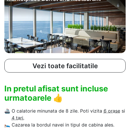
Vezi toate facilitatile
In pretul afisat sunt incluse
urmatoarele
👍
🚢
O calatorie minunata de 8 zile. Poti vizita
6 orase
si
4 tari
.
🛌
Cazarea la bordul navei in tipul de cabina ales.