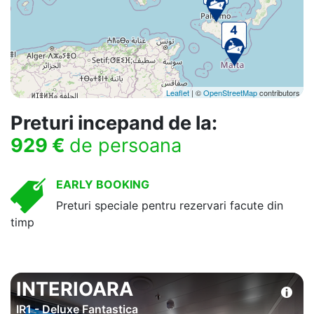
Leaflet
| ©
OpenStreetMap
contributors
Preturi incepand de la:
929 €
de persoana
EARLY BOOKING
Preturi speciale pentru rezervari facute din
timp
INTERIOARA
IR1 - Deluxe Fantastica