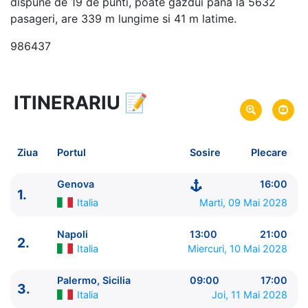
dispune de 19 de punti, poate gazdui pana la 5632
pasageri, are 339 m lungime si 41 m latime.
986437
ITINERARIU
📝
8 zile
vacanta de croaziera in
Marea Mediterana de Vest -
link oferta
09 Mai 2028
din Genova,
Italia
Plecare pe
Ziua
Portul
Sosire
Plecare
16 Mai 2028
in Genova,
Italia
Sosire pe
Genova
16:00
1.
MSC Cruises
Italia
Marti, 09 Mai 2028
MSC Seashore
★★★★★
Napoli
13:00
21:00
2.
Italia
Miercuri, 10 Mai 2028
Palermo, Sicilia
09:00
17:00
3.
Italia
Joi, 11 Mai 2028