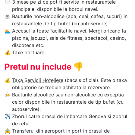
🍽
3 mese pe zi ce pot fi servite in restaurantele
principale, disponibile la bordul navei.
☕
Bauturile non-alcoolice (apa, ceai, cafea, sucuri) in
restaurantele de tip bufet (cu autoservire).
🏊‍
Accesul la toate facilitatile navei. Mergi oricand la
piscina, jacuzzi, sala de fitness, spectacol, casino,
discoteca etc.
💰
Taxe portuare
Pretul nu include
👎
💰
Taxa Servicii Hoteliere
(bacsis oficial). Este o taxa
obligatorie ce trebuie achitata la rezervare.
🍻
Bauturile alcoolice sau non-alcoolice cu exceptia
celor disponibile in restaurantele de tip bufet (cu
autoservire).
✈
Zborul catre orasul de imbarcare Genova si zborul
de retur.
🚖
Transferul din aeroport in port in orasul de