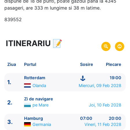
dispune de 18 de punti, poate gazdui pana la 4345
pasageri, are 333 m lungime si 38 m latime.
839552
ITINERARIU
📝
8 zile
vacanta de croaziera in
Marea Nordului -
link oferta
09 Feb 2028
din Rotterdam,
Olanda
Plecare pe
Ziua
Portul
Sosire
Plecare
16 Feb 2028
in Rotterdam,
Olanda
Sosire pe
Rotterdam
19:00
1.
MSC Cruises
Olanda
Miercuri, 09 Feb 2028
MSC Preziosa
★★★★+
Zi de navigare
2.
pe Mare
Joi, 10 Feb 2028
Hamburg
07:00
20:00
3.
Germania
Vineri, 11 Feb 2028