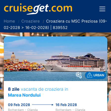
Home
Croaziere
Croaziera cu MSC Preziosa (09-
02-2028 > 16-02-2028) | 839552
URBAN
8 zile
vacanta de croaziera in
Marea Nordului
09 Feb 2028
16 Feb 2028
Rotterdam - Olanda
Rotterdam - Olanda