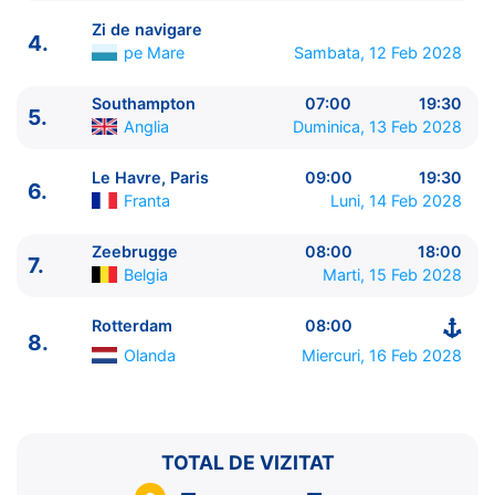
Zi de navigare
4.
pe Mare
Sambata, 12 Feb 2028
Southampton
07:00
19:30
5.
ITINERARIU
Anglia
Duminica, 13 Feb 2028
Ziua | Portul | Sosire - Plecare
----------------------------------------
Le Havre, Paris
09:00
19:30
6.
1.
Rotterdam
Olanda
⚓ - 19:00
Franta
Luni, 14 Feb 2028
2.
Zi de navigare
pe Mare
0:00 - 0:00
3.
Hamburg
Germania
07:00 - 20:00
Zeebrugge
08:00
18:00
7.
Belgia
Marti, 15 Feb 2028
4.
Zi de navigare
pe Mare
0:00 - 0:00
5.
Southampton
Anglia
07:00 - 19:30
Rotterdam
08:00
6.
Le Havre, Paris
Franta
09:00 - 19:30
8.
7.
Zeebrugge
Belgia
08:00 - 18:00
Olanda
Miercuri, 16 Feb 2028
8.
Rotterdam
Olanda
08:00 - ⚓
TOTAL DE VIZITAT