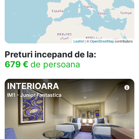
Leaflet
| ©
OpenStreetMap
contributors
Preturi incepand de la:
679 €
de persoana
INTERIOARA
IM1 - Junior Fantastica