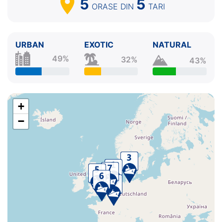
5
5
ORASE
DIN
TARI
URBAN
EXOTIC
NATURAL
49%
32%
43%
+
−