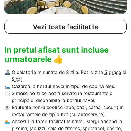
Vezi toate facilitatile
In pretul afisat sunt incluse
urmatoarele
👍
🚢
O calatorie minunata de 8 zile. Poti vizita
5 orase
si
5 tari
.
🛌
Cazarea la bordul navei in tipul de cabina ales.
🍽
3 mese pe zi ce pot fi servite in restaurantele
principale, disponibile la bordul navei.
☕
Bauturile non-alcoolice (apa, ceai, cafea, sucuri) in
restaurantele de tip bufet (cu autoservire).
🏊‍
Accesul la toate facilitatile navei. Mergi oricand la
piscina, jacuzzi, sala de fitness, spectacol, casino,