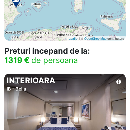
Leaflet
| ©
OpenStreetMap
contributors
Preturi incepand de la:
1319 €
de persoana
INTERIOARA
IB - Bella