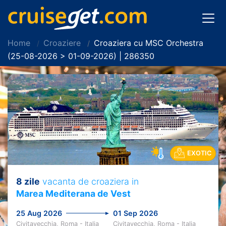
Home
Croaziere
Croaziera cu MSC Orchestra
(25-08-2026 > 01-09-2026) | 286350
EXOTIC
8 zile
vacanta de croaziera in
Marea Mediterana de Vest
25 Aug 2026
01 Sep 2026
Civitavecchia, Roma - Italia
Civitavecchia, Roma - Italia