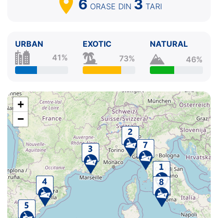
6
3
ORASE
DIN
TARI
URBAN
EXOTIC
NATURAL
41%
73%
46%
+
−