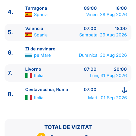
Tarragona
09:00
18:00
4.
Spania
Vineri, 28 Aug 2026
Valencia
07:00
18:00
5.
Spania
Sambata, 29 Aug 2026
ITINERARIU
Ziua | Portul | Sosire - Plecare
Zi de navigare
6.
----------------------------------------
pe Mare
Duminica, 30 Aug 2026
1.
Civitavecchia, Roma
Italia
⚓ - 19:00
2.
Genova
Italia
09:00 - 18:00
Livorno
07:00
20:00
7.
Italia
Luni, 31 Aug 2026
3.
Marsilia
Franta
09:00 - 18:00
4.
Tarragona
Spania
09:00 - 18:00
Civitavecchia, Roma
07:00
5.
Valencia
Spania
07:00 - 18:00
8.
6.
Zi de navigare
pe Mare
0:00 - 0:00
Italia
Marti, 01 Sep 2026
7.
Livorno
Italia
07:00 - 20:00
8.
Civitavecchia, Roma
Italia
07:00 - ⚓
TOTAL DE VIZITAT