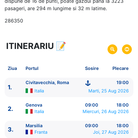
dispune de 16 de punti, poate gazdui pana la 3223
pasageri, are 294 m lungime si 32 m latime.
286350
ITINERARIU
📝
8 zile
vacanta de croaziera in
Marea Mediterana de Vest -
link oferta
25 Aug 2026
din Civitavecchia, Roma,
Plecare pe
Ziua
Portul
Sosire
Plecare
Italia
01 Sep 2026
in Civitavecchia, Roma,
Italia
Sosire pe
Civitavecchia, Roma
19:00
1.
Italia
Marti, 25 Aug 2026
MSC Cruises
MSC Orchestra
★★★★+
Genova
09:00
18:00
2.
Italia
Miercuri, 26 Aug 2026
Marsilia
09:00
18:00
3.
Franta
Joi, 27 Aug 2026