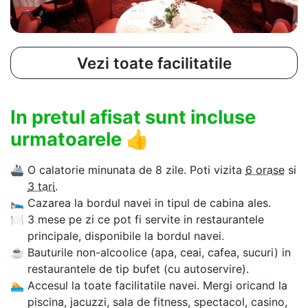
Vezi toate facilitatile
In pretul afisat sunt incluse
urmatoarele
👍
🚢
O calatorie minunata de 8 zile. Poti vizita
6 orase
si
3 tari
.
🛌
Cazarea la bordul navei in tipul de cabina ales.
🍽
3 mese pe zi ce pot fi servite in restaurantele
principale, disponibile la bordul navei.
☕
Bauturile non-alcoolice (apa, ceai, cafea, sucuri) in
restaurantele de tip bufet (cu autoservire).
🏊‍
Accesul la toate facilitatile navei. Mergi oricand la
piscina, jacuzzi, sala de fitness, spectacol, casino,