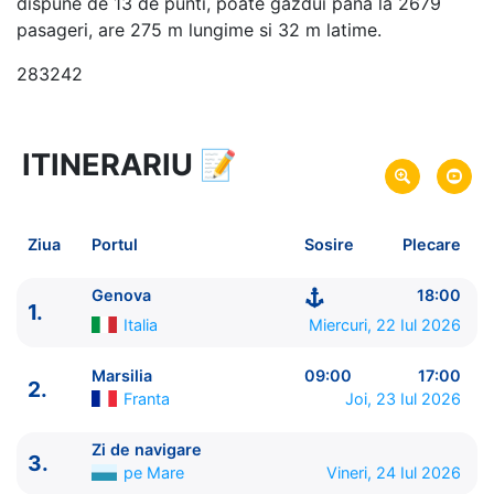
dispune de 13 de punti, poate gazdui pana la 2679
pasageri, are 275 m lungime si 32 m latime.
283242
ITINERARIU
📝
11 zile
vacanta de croaziera in
Marea Mediterana de Vest si Lisabona -
link oferta
22 Iul 2026
din Genova,
Italia
Plecare pe
Ziua
Portul
Sosire
Plecare
01 Aug 2026
in Genova,
Italia
Sosire pe
Genova
18:00
1.
MSC Cruises
Italia
Miercuri, 22 Iul 2026
MSC Opera
★★★★
Marsilia
09:00
17:00
2.
Franta
Joi, 23 Iul 2026
Zi de navigare
3.
pe Mare
Vineri, 24 Iul 2026