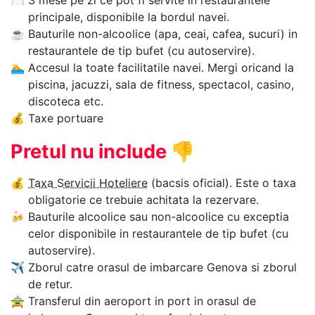
🍽
3 mese pe zi ce pot fi servite in restaurantele
principale, disponibile la bordul navei.
☕
Bauturile non-alcoolice (apa, ceai, cafea, sucuri) in
restaurantele de tip bufet (cu autoservire).
🏊‍
Accesul la toate facilitatile navei. Mergi oricand la
piscina, jacuzzi, sala de fitness, spectacol, casino,
discoteca etc.
💰
Taxe portuare
Pretul nu include
👎
💰
Taxa Servicii Hoteliere
(bacsis oficial). Este o taxa
obligatorie ce trebuie achitata la rezervare.
🍻
Bauturile alcoolice sau non-alcoolice cu exceptia
celor disponibile in restaurantele de tip bufet (cu
autoservire).
✈
Zborul catre orasul de imbarcare Genova si zborul
de retur.
🚖
Transferul din aeroport in port in orasul de