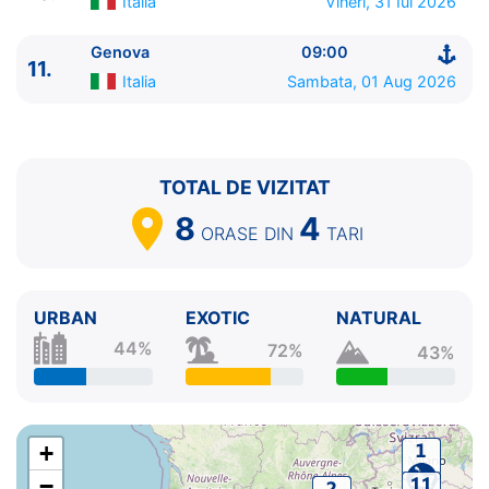
Italia
Vineri, 31 Iul 2026
Genova
09:00
11.
Italia
Sambata, 01 Aug 2026
TOTAL DE VIZITAT
8
4
ORASE
DIN
TARI
URBAN
EXOTIC
NATURAL
44%
72%
43%
+
−