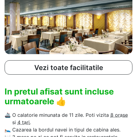
Vezi toate facilitatile
In pretul afisat sunt incluse
urmatoarele
👍
🚢
O calatorie minunata de 11 zile. Poti vizita
8 orase
si
4 tari
.
🛌
Cazarea la bordul navei in tipul de cabina ales.