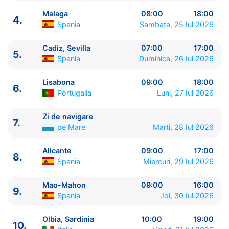
Malaga
08:00
18:00
4.
Spania
Sambata, 25 Iul 2026
Cadiz, Sevilla
07:00
17:00
5.
ITINERARIU
Spania
Duminica, 26 Iul 2026
Ziua | Portul | Sosire - Plecare
----------------------------------------
Lisabona
09:00
18:00
6.
1.
Genova
Italia
⚓ - 18:00
Portugalia
Luni, 27 Iul 2026
2.
Marsilia
Franta
09:00 - 17:00
3.
Zi de navigare
pe Mare
0:00 - 0:00
Zi de navigare
7.
pe Mare
Marti, 28 Iul 2026
4.
Malaga
Spania
08:00 - 18:00
5.
Cadiz, Sevilla
Spania
07:00 - 17:00
Alicante
09:00
17:00
6.
Lisabona
Portugalia
09:00 - 18:00
8.
Spania
Miercuri, 29 Iul 2026
7.
Zi de navigare
pe Mare
0:00 - 0:00
8.
Alicante
Spania
09:00 - 17:00
Mao-Mahon
09:00
16:00
9.
Mao-Mahon
Spania
09:00 - 16:00
9.
Spania
Joi, 30 Iul 2026
10.
Olbia, Sardinia
Italia
10:00 - 19:00
11.
Genova
Italia
09:00 - ⚓
Olbia, Sardinia
10:00
19:00
10.