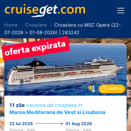
Home
Croaziere
Croaziera cu MSC Opera (22-
07-2026 > 01-08-2026) | 283242
EXOTIC
11 zile
vacanta de croaziera in
Marea Mediterana de Vest si Lisabona
22 Iul 2026
01 Aug 2026
Genova - Italia
Genova - Italia