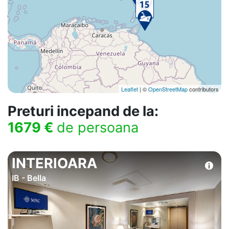
Leaflet
| ©
OpenStreetMap
contributors
Preturi incepand de la:
1679 €
de persoana
INTERIOARA
IB - Bella