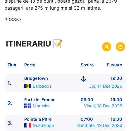
dispune de 13 de punti, poate gazdui pana la 2679
pasageri, are 275 m lungime si 32 m latime.
308857
ITINERARIU
📝
15 zile
vacanta de croaziera in
Caraibe de Est (fara SUA) -
link oferta
17 Dec 2026
din Bridgetown,
Barbados
Plecare pe
Ziua
Portul
Sosire
Plecare
31 Dec 2026
in Bridgetown,
Barbados
Sosire pe
Bridgetown
19:00
1.
MSC Cruises
Barbados
Joi, 17 Dec 2026
MSC Opera
★★★★
Fort-de-France
08:00
19:00
2.
Martinica
Vineri, 18 Dec 2026
Pointe a Pitre
07:00
16:00
3.
Guadelupa
Sambata, 19 Dec 2026