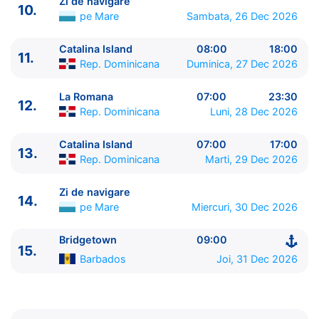
Zi de navigare
10.
11.
Catalina Island
Rep. Dominicana
08:00 - 18:00
pe Mare
Sambata, 26 Dec 2026
12.
La Romana
Rep. Dominicana
07:00 - 23:30
13.
Catalina Island
Rep. Dominicana
07:00 - 17:00
Catalina Island
08:00
18:00
11.
14.
Zi de navigare
pe Mare
0:00 - 0:00
Rep. Dominicana
Duminica, 27 Dec 2026
15.
Bridgetown
Barbados
09:00 - ⚓
La Romana
07:00
23:30
12.
Rep. Dominicana
Luni, 28 Dec 2026
Catalina Island
07:00
17:00
13.
Rep. Dominicana
Marti, 29 Dec 2026
Zi de navigare
14.
pe Mare
Miercuri, 30 Dec 2026
Bridgetown
09:00
15.
Barbados
Joi, 31 Dec 2026