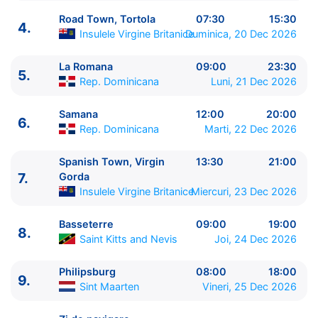
Road Town, Tortola
07:30
15:30
4.
Insulele Virgine Britanice
Duminica, 20 Dec 2026
La Romana
09:00
23:30
5.
ITINERARIU
Rep. Dominicana
Luni, 21 Dec 2026
Ziua | Portul | Sosire - Plecare
----------------------------------------
Samana
12:00
20:00
6.
1.
Bridgetown
Barbados
⚓ - 19:00
Rep. Dominicana
Marti, 22 Dec 2026
2.
Fort-de-France
Martinica
08:00 - 19:00
3.
Pointe a Pitre
Guadelupa
07:00 - 16:00
Spanish Town, Virgin
13:30
21:00
7.
Gorda
4.
Road Town, Tortola
Insulele Virgine Britanice
Insulele Virgine Britanice
Miercuri, 23 Dec 2026
07:30 - 15:30
5.
La Romana
Rep. Dominicana
09:00 - 23:30
Basseterre
09:00
19:00
6.
Samana
Rep. Dominicana
12:00 - 20:00
8.
Saint Kitts and Nevis
Joi, 24 Dec 2026
7.
Spanish Town, Virgin Gorda
Insulele Virgine
Britanice
13:30 - 21:00
Philipsburg
08:00
18:00
9.
8.
Basseterre
Saint Kitts and Nevis
09:00 - 19:00
Sint Maarten
Vineri, 25 Dec 2026
9.
Philipsburg
Sint Maarten
08:00 - 18:00
10.
Zi de navigare
pe Mare
0:00 - 0:00