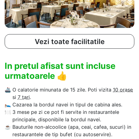
Vezi toate facilitatile
In pretul afisat sunt incluse
urmatoarele
👍
🚢
O calatorie minunata de 15 zile. Poti vizita
10 orase
si
7 tari
.
🛌
Cazarea la bordul navei in tipul de cabina ales.
🍽
3 mese pe zi ce pot fi servite in restaurantele
principale, disponibile la bordul navei.
☕
Bauturile non-alcoolice (apa, ceai, cafea, sucuri) in
restaurantele de tip bufet (cu autoservire).