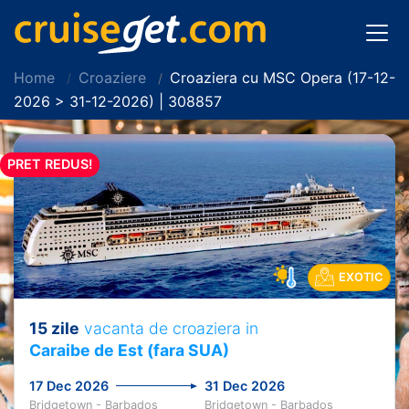
Home
Croaziere
Croaziera cu MSC Opera (17-12-
2026 > 31-12-2026) | 308857
PRET REDUS!
EXOTIC
15 zile
vacanta de croaziera in
Caraibe de Est (fara SUA)
17 Dec 2026
31 Dec 2026
Bridgetown - Barbados
Bridgetown - Barbados