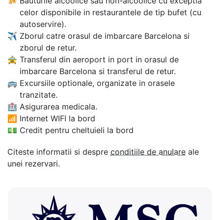
🍻
Bauturile alcoolice sau non-alcoolice cu exceptia
celor disponibile in restaurantele de tip bufet (cu
autoservire).
✈
Zborul catre orasul de imbarcare Barcelona si
zborul de retur.
🚖
Transferul din aeroport in port in orasul de
imbarcare Barcelona si transferul de retur.
🚌
Excursiile optionale, organizate in orasele
tranzitate.
🏥
Asigurarea medicala.
📶
Internet WIFI la bord
💵
Credit pentru cheltuieli la bord
Citeste informatii si despre
conditiile de anulare
ale
unei rezervari.