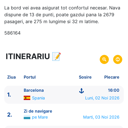
La bord vei avea asigurat tot confortul necesar. Nava
dispune de 13 de punti, poate gazdui pana la 2679
pasageri, are 275 m lungime si 32 m latime.
586164
ITINERARIU
📝
18 zile
vacanta de croaziera in
Repozitionare din Marea Mediterana in Caraibe -
link oferta
Ziua
Portul
Sosire
Plecare
02 Noi 2026
din Barcelona,
Spania
Plecare pe
19 Noi 2026
in Bridgetown,
Barbados
Sosire pe
Barcelona
16:00
1.
Spania
Luni, 02 Noi 2026
MSC Cruises
MSC Opera
★★★★
Zi de navigare
2.
pe Mare
Marti, 03 Noi 2026