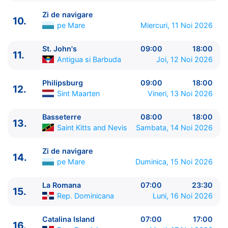
10.
Zi de navigare
pe Mare
0:00 - 0:00
Zi de navigare
10.
11.
St. John's
Antigua si Barbuda
09:00 - 18:00
pe Mare
Miercuri, 11 Noi 2026
12.
Philipsburg
Sint Maarten
09:00 - 18:00
13.
Basseterre
Saint Kitts and Nevis
08:00 - 18:00
St. John's
09:00
18:00
11.
14.
Zi de navigare
pe Mare
0:00 - 0:00
Antigua si Barbuda
Joi, 12 Noi 2026
15.
La Romana
Rep. Dominicana
07:00 - 23:30
16.
Catalina Island
Rep. Dominicana
07:00 - 17:00
Philipsburg
09:00
18:00
12.
Sint Maarten
Vineri, 13 Noi 2026
17.
Zi de navigare
pe Mare
0:00 - 0:00
18.
Bridgetown
Barbados
09:00 - ⚓
Basseterre
08:00
18:00
13.
Saint Kitts and Nevis
Sambata, 14 Noi 2026
Zi de navigare
14.
pe Mare
Duminica, 15 Noi 2026
La Romana
07:00
23:30
15.
Rep. Dominicana
Luni, 16 Noi 2026
Catalina Island
07:00
17:00
16.