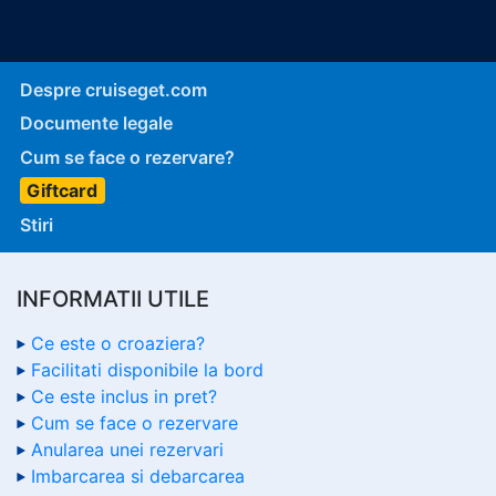
Despre cruiseget.com
Documente legale
Cum se face o rezervare?
Giftcard
Stiri
INFORMATII UTILE
Ce este o croaziera?
Facilitati disponibile la bord
Ce este inclus in pret?
Cum se face o rezervare
Anularea unei rezervari
Imbarcarea si debarcarea