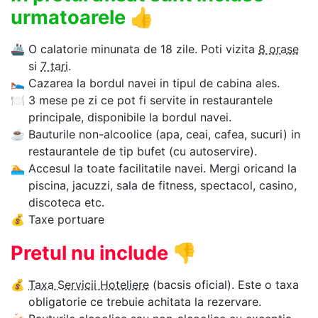
urmatoarele
👍
🚢
O calatorie minunata de 18 zile. Poti vizita
8 orase
si
7 tari
.
🛌
Cazarea la bordul navei in tipul de cabina ales.
🍽
3 mese pe zi ce pot fi servite in restaurantele
principale, disponibile la bordul navei.
☕
Bauturile non-alcoolice (apa, ceai, cafea, sucuri) in
restaurantele de tip bufet (cu autoservire).
🏊‍
Accesul la toate facilitatile navei. Mergi oricand la
piscina, jacuzzi, sala de fitness, spectacol, casino,
discoteca etc.
💰
Taxe portuare
Pretul nu include
👎
💰
Taxa Servicii Hoteliere
(bacsis oficial). Este o taxa
obligatorie ce trebuie achitata la rezervare.