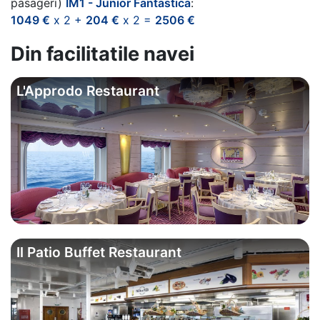
pasageri)
IM1 - Junior Fantastica
:
1049 €
x 2 +
204 €
x 2 =
2506 €
Din facilitatile navei
L'Approdo Restaurant
Il Patio Buffet Restaurant