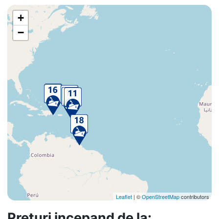
+
−
Leaflet
| ©
OpenStreetMap
contributors
Preturi incepand de la: