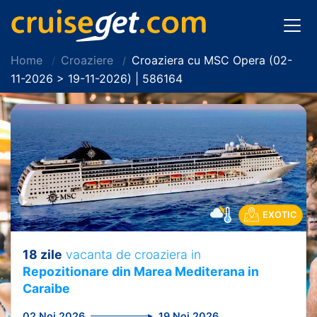
Home
Croaziere
Croaziera cu MSC Opera (02-
11-2026 > 19-11-2026) | 586164
EXOTIC
18 zile
vacanta de croaziera in
Repozitionare din Marea Mediterana in
Caraibe
02 Noi 2026
19 Noi 2026