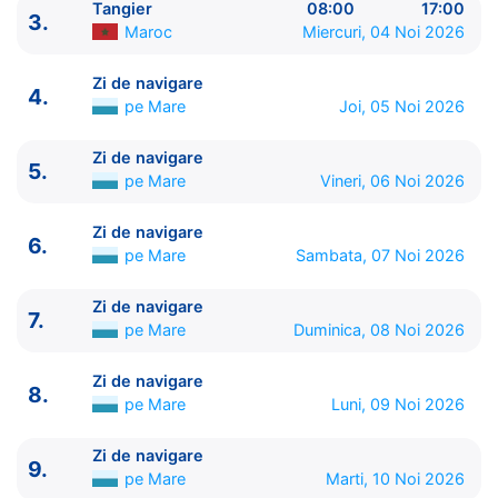
Tangier
08:00
17:00
3.
Maroc
Miercuri, 04 Noi 2026
Zi de navigare
4.
pe Mare
Joi, 05 Noi 2026
Zi de navigare
5.
pe Mare
Vineri, 06 Noi 2026
ITINERARIU
Ziua | Portul | Sosire - Plecare
Zi de navigare
6.
----------------------------------------
pe Mare
Sambata, 07 Noi 2026
1.
Barcelona
Spania
⚓ - 16:00
2.
Zi de navigare
pe Mare
0:00 - 0:00
Zi de navigare
7.
pe Mare
Duminica, 08 Noi 2026
3.
Tangier
Maroc
08:00 - 17:00
4.
Zi de navigare
pe Mare
0:00 - 0:00
Zi de navigare
5.
Zi de navigare
pe Mare
0:00 - 0:00
8.
pe Mare
Luni, 09 Noi 2026
6.
Zi de navigare
pe Mare
0:00 - 0:00
7.
Zi de navigare
pe Mare
0:00 - 0:00
Zi de navigare
8.
Zi de navigare
pe Mare
0:00 - 0:00
9.
pe Mare
Marti, 10 Noi 2026
9.
Zi de navigare
pe Mare
0:00 - 0:00