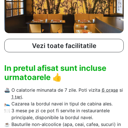
Vezi toate facilitatile
In pretul afisat sunt incluse
urmatoarele
👍
🚢
O calatorie minunata de 7 zile. Poti vizita
6 orase
si
1 tari
.
🛌
Cazarea la bordul navei in tipul de cabina ales.
🍽
3 mese pe zi ce pot fi servite in restaurantele
principale, disponibile la bordul navei.
☕
Bauturile non-alcoolice (apa, ceai, cafea, sucuri) in