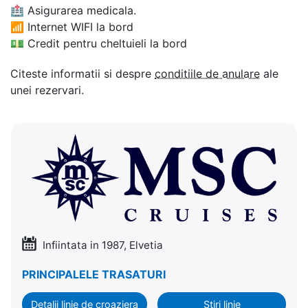
🏥
Asigurarea medicala.
📶
Internet WIFI la bord
💵
Credit pentru cheltuieli la bord
Citeste informatii si despre
conditiile de anulare
ale
unei rezervari.
Infiintata in 1987, Elvetia
PRINCIPALELE TRASATURI
Detalii linie de croaziera
Stiri linie