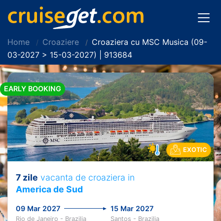
Home
Croaziere
Croaziera cu MSC Musica (09-
03-2027 > 15-03-2027) | 913684
EARLY BOOKING
EXOTIC
7 zile
vacanta de croaziera in
America de Sud
09 Mar 2027
15 Mar 2027
Rio de Janeiro - Brazilia
Santos - Brazilia