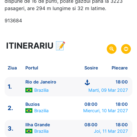
dispune de 16 de punti, poate gazdui pana la 3223
pasageri, are 294 m lungime si 32 m latime.
913684
ITINERARIU
📝
7 zile
vacanta de croaziera in
America de Sud -
link oferta
09 Mar 2027
din Rio de Janeiro,
Brazilia
Plecare pe
Ziua
Portul
Sosire
Plecare
15 Mar 2027
in Santos,
Brazilia
Sosire pe
Rio de Janeiro
18:00
1.
MSC Cruises
Brazilia
Marti, 09 Mar 2027
MSC Musica
★★★★+
Buzios
08:00
18:00
2.
Brazilia
Miercuri, 10 Mar 2027
Ilha Grande
08:00
18:00
3.
Brazilia
Joi, 11 Mar 2027