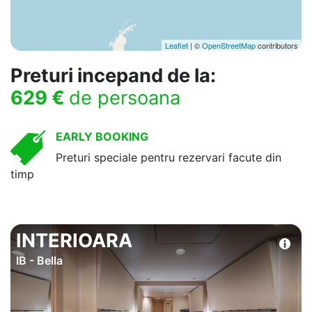
Leaflet
| ©
OpenStreetMap
contributors
Preturi incepand de la:
629 €
de persoana
EARLY BOOKING
Preturi speciale pentru rezervari facute din
timp
INTERIOARA
IB - Bella