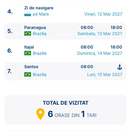
Zi de navigare
4.
pe Mare
Vineri, 12 Mar 2027
Paranagua
08:00
18:00
5.
ITINERARIU
Brazilia
Sambata, 13 Mar 2027
Ziua | Portul | Sosire - Plecare
----------------------------------------
Itajai
08:00
18:00
6.
1.
Rio de Janeiro
Brazilia
⚓ - 18:00
Brazilia
Duminica, 14 Mar 2027
2.
Buzios
Brazilia
08:00 - 18:00
3.
Ilha Grande
Brazilia
08:00 - 18:00
Santos
08:00
7.
4.
Zi de navigare
pe Mare
0:00 - 0:00
Brazilia
Luni, 15 Mar 2027
5.
Paranagua
Brazilia
08:00 - 18:00
6.
Itajai
Brazilia
08:00 - 18:00
7.
Santos
Brazilia
08:00 - ⚓
TOTAL DE VIZITAT
6
1
ORASE
DIN
TARI