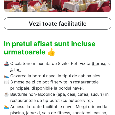
Vezi toate facilitatile
In pretul afisat sunt incluse
urmatoarele
👍
🚢
O calatorie minunata de 8 zile. Poti vizita
6 orase
si
4 tari
.
🛌
Cazarea la bordul navei in tipul de cabina ales.
🍽
3 mese pe zi ce pot fi servite in restaurantele
principale, disponibile la bordul navei.
☕
Bauturile non-alcoolice (apa, ceai, cafea, sucuri) in
restaurantele de tip bufet (cu autoservire).
🏊‍
Accesul la toate facilitatile navei. Mergi oricand la
piscina, jacuzzi, sala de fitness, spectacol, casino,