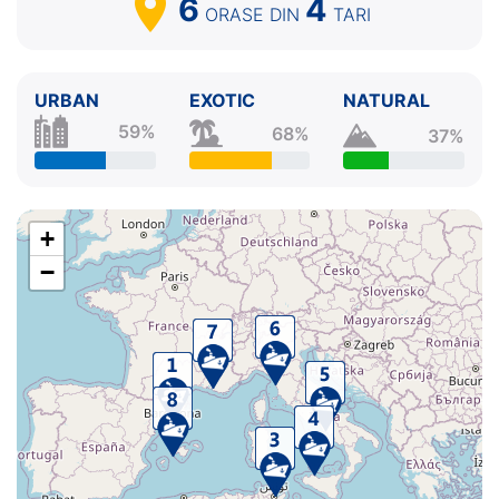
6
4
ORASE
DIN
TARI
URBAN
EXOTIC
NATURAL
59%
68%
37%
+
−