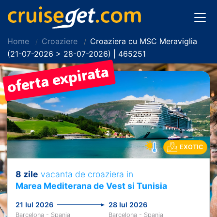
Home
Croaziere
Croaziera cu MSC Meraviglia
(21-07-2026 > 28-07-2026) | 465251
EXOTIC
8 zile
vacanta de croaziera in
Marea Mediterana de Vest si Tunisia
21 Iul 2026
28 Iul 2026
Barcelona - Spania
Barcelona - Spania