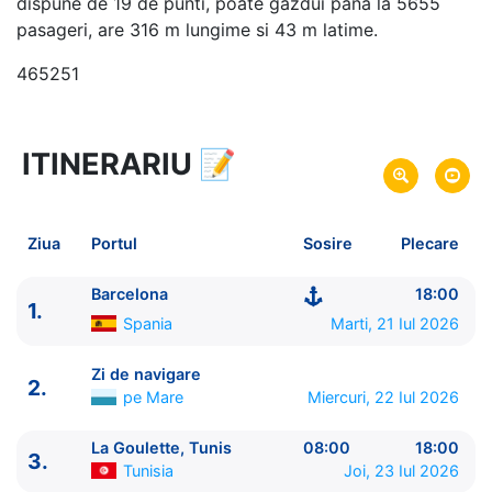
dispune de 19 de punti, poate gazdui pana la 5655
pasageri, are 316 m lungime si 43 m latime.
465251
ITINERARIU
📝
8 zile
vacanta de croaziera in
Marea Mediterana de Vest si Tunisia -
link oferta
21 Iul 2026
din Barcelona,
Spania
Plecare pe
Ziua
Portul
Sosire
Plecare
28 Iul 2026
in Barcelona,
Spania
Sosire pe
Barcelona
18:00
1.
MSC Cruises
Spania
Marti, 21 Iul 2026
MSC Meraviglia
★★★★★
Zi de navigare
2.
pe Mare
Miercuri, 22 Iul 2026
La Goulette, Tunis
08:00
18:00
3.
Tunisia
Joi, 23 Iul 2026