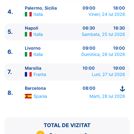
Palermo, Sicilia
09:00
18:00
4.
Italia
Vineri, 24 Iul 2026
Napoli
06:30
16:30
5.
ITINERARIU
Italia
Sambata, 25 Iul 2026
Ziua | Portul | Sosire - Plecare
----------------------------------------
Livorno
09:00
19:00
6.
1.
Barcelona
Spania
⚓ - 18:00
Italia
Duminica, 26 Iul 2026
2.
Zi de navigare
pe Mare
0:00 - 0:00
3.
La Goulette, Tunis
Tunisia
08:00 - 18:00
Marsilia
10:00
19:00
7.
Franta
Luni, 27 Iul 2026
4.
Palermo, Sicilia
Italia
09:00 - 18:00
5.
Napoli
Italia
06:30 - 16:30
Barcelona
08:00
6.
Livorno
Italia
09:00 - 19:00
8.
7.
Marsilia
Franta
10:00 - 19:00
Spania
Marti, 28 Iul 2026
8.
Barcelona
Spania
08:00 - ⚓
TOTAL DE VIZITAT