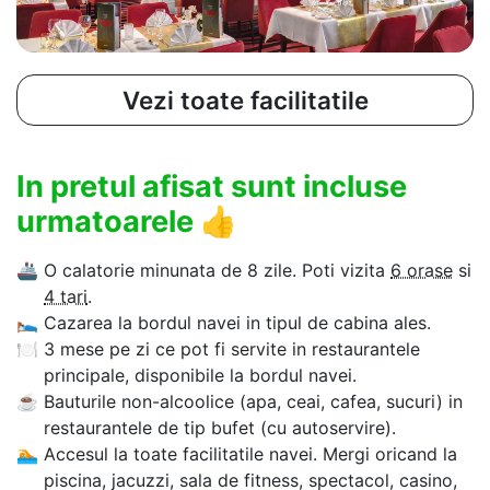
Vezi toate facilitatile
In pretul afisat sunt incluse
urmatoarele
👍
🚢
O calatorie minunata de 8 zile. Poti vizita
6 orase
si
4 tari
.
🛌
Cazarea la bordul navei in tipul de cabina ales.
🍽
3 mese pe zi ce pot fi servite in restaurantele
principale, disponibile la bordul navei.
☕
Bauturile non-alcoolice (apa, ceai, cafea, sucuri) in
restaurantele de tip bufet (cu autoservire).
🏊‍
Accesul la toate facilitatile navei. Mergi oricand la
piscina, jacuzzi, sala de fitness, spectacol, casino,