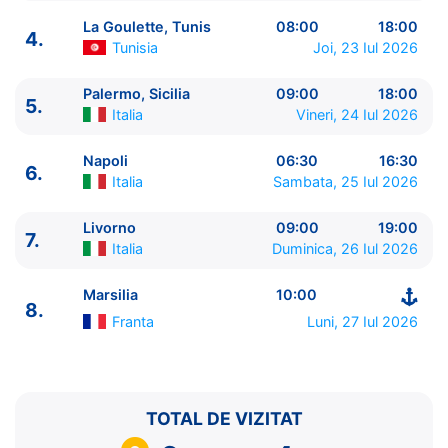
La Goulette, Tunis
08:00
18:00
4.
Tunisia
Joi, 23 Iul 2026
Palermo, Sicilia
09:00
18:00
5.
ITINERARIU
Italia
Vineri, 24 Iul 2026
Ziua | Portul | Sosire - Plecare
----------------------------------------
Napoli
06:30
16:30
6.
1.
Marsilia
Franta
⚓ - 19:00
Italia
Sambata, 25 Iul 2026
2.
Barcelona
Spania
08:00 - 18:00
3.
Zi de navigare
pe Mare
0:00 - 0:00
Livorno
09:00
19:00
7.
Italia
Duminica, 26 Iul 2026
4.
La Goulette, Tunis
Tunisia
08:00 - 18:00
5.
Palermo, Sicilia
Italia
09:00 - 18:00
Marsilia
10:00
6.
Napoli
Italia
06:30 - 16:30
8.
7.
Livorno
Italia
09:00 - 19:00
Franta
Luni, 27 Iul 2026
8.
Marsilia
Franta
10:00 - ⚓
TOTAL DE VIZITAT