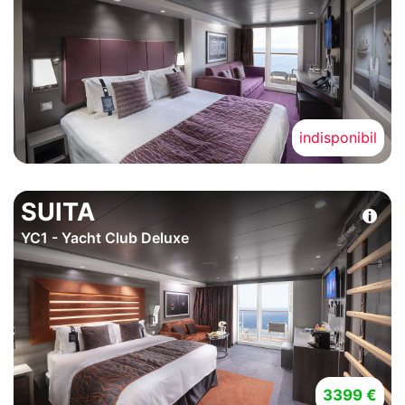
indisponibil
SUITA
YC1 - Yacht Club Deluxe
3399 €