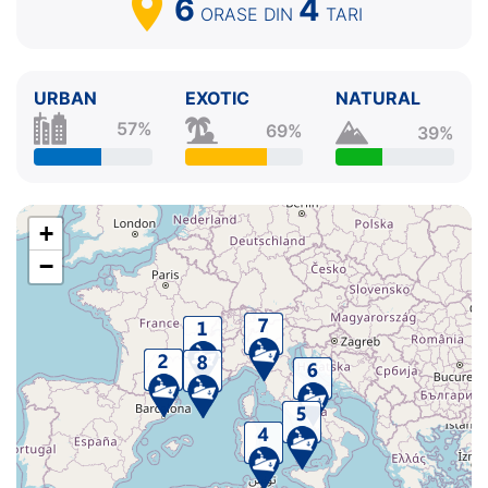
6
4
ORASE
DIN
TARI
URBAN
EXOTIC
NATURAL
57%
69%
39%
+
−