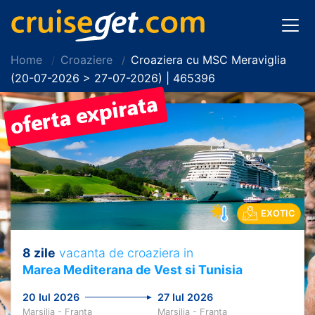
Home
Croaziere
Croaziera cu MSC Meraviglia
(20-07-2026 > 27-07-2026) | 465396
EXOTIC
8 zile
vacanta de croaziera in
Marea Mediterana de Vest si Tunisia
20 Iul 2026
27 Iul 2026
Marsilia - Franta
Marsilia - Franta