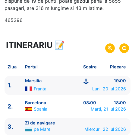
dispune de 19 de punti, poate gazdui pana la 5655
pasageri, are 316 m lungime si 43 m latime.
465396
ITINERARIU
📝
8 zile
vacanta de croaziera in
Marea Mediterana de Vest si Tunisia -
link oferta
20 Iul 2026
din Marsilia,
Franta
Plecare pe
Ziua
Portul
Sosire
Plecare
27 Iul 2026
in Marsilia,
Franta
Sosire pe
Marsilia
19:00
1.
MSC Cruises
Franta
Luni, 20 Iul 2026
MSC Meraviglia
★★★★★
Barcelona
08:00
18:00
2.
Spania
Marti, 21 Iul 2026
Zi de navigare
3.
pe Mare
Miercuri, 22 Iul 2026