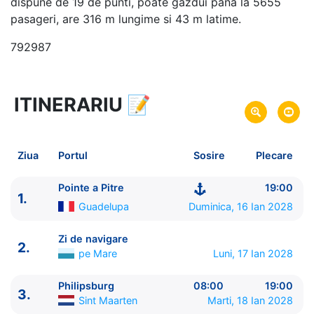
dispune de 19 de punti, poate gazdui pana la 5655
pasageri, are 316 m lungime si 43 m latime.
792987
ITINERARIU
📝
8 zile
vacanta de croaziera in
Caraibe de Est (fara SUA) -
link oferta
16 Ian 2028
din Pointe a Pitre,
Plecare pe
Ziua
Portul
Sosire
Plecare
Guadelupa
23 Ian 2028
in Pointe a Pitre,
Guadelupa
Sosire pe
Pointe a Pitre
19:00
1.
Guadelupa
Duminica, 16 Ian 2028
MSC Cruises
MSC Meraviglia
★★★★★
Zi de navigare
2.
pe Mare
Luni, 17 Ian 2028
Philipsburg
08:00
19:00
3.
Sint Maarten
Marti, 18 Ian 2028