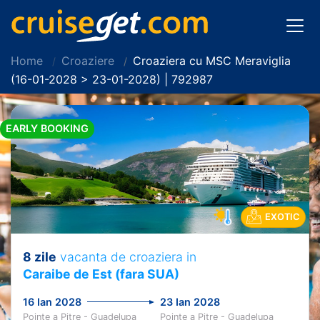
Home
Croaziere
Croaziera cu MSC Meraviglia
(16-01-2028 > 23-01-2028) | 792987
EARLY BOOKING
EXOTIC
8 zile
vacanta de croaziera in
Caraibe de Est (fara SUA)
16 Ian 2028
23 Ian 2028
Pointe a Pitre - Guadelupa
Pointe a Pitre - Guadelupa