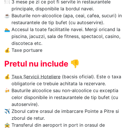
🍽
3 mese pe zi ce pot fi servite in restaurantele
principale, disponibile la bordul navei.
☕
Bauturile non-alcoolice (apa, ceai, cafea, sucuri) in
restaurantele de tip bufet (cu autoservire).
🏊‍
Accesul la toate facilitatile navei. Mergi oricand la
piscina, jacuzzi, sala de fitness, spectacol, casino,
discoteca etc.
💰
Taxe portuare
Pretul nu include
👎
💰
Taxa Servicii Hoteliere
(bacsis oficial). Este o taxa
obligatorie ce trebuie achitata la rezervare.
🍻
Bauturile alcoolice sau non-alcoolice cu exceptia
celor disponibile in restaurantele de tip bufet (cu
autoservire).
✈
Zborul catre orasul de imbarcare Pointe a Pitre si
zborul de retur.
🚖
Transferul din aeroport in port in orasul de