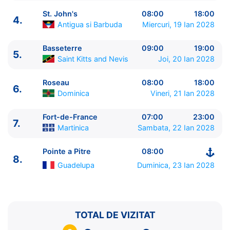
St. John's
08:00
18:00
4.
Antigua si Barbuda
Miercuri, 19 Ian 2028
Basseterre
09:00
19:00
5.
Saint Kitts and Nevis
Joi, 20 Ian 2028
ITINERARIU
Ziua | Portul | Sosire - Plecare
Roseau
08:00
18:00
6.
----------------------------------------
Dominica
Vineri, 21 Ian 2028
1.
Pointe a Pitre
Guadelupa
⚓ - 19:00
2.
Zi de navigare
pe Mare
0:00 - 0:00
Fort-de-France
07:00
23:00
7.
Martinica
Sambata, 22 Ian 2028
3.
Philipsburg
Sint Maarten
08:00 - 19:00
4.
St. John's
Antigua si Barbuda
08:00 - 18:00
Pointe a Pitre
08:00
5.
Basseterre
Saint Kitts and Nevis
09:00 - 19:00
8.
6.
Roseau
Dominica
08:00 - 18:00
Guadelupa
Duminica, 23 Ian 2028
7.
Fort-de-France
Martinica
07:00 - 23:00
8.
Pointe a Pitre
Guadelupa
08:00 - ⚓
TOTAL DE VIZITAT