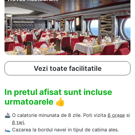
Vezi toate facilitatile
In pretul afisat sunt incluse
urmatoarele
👍
🚢
O calatorie minunata de 8 zile. Poti vizita
6 orase
si
6 tari
.
🛌
Cazarea la bordul navei in tipul de cabina ales.