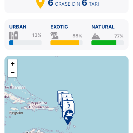
6
6
ORASE
DIN
TARI
URBAN
EXOTIC
NATURAL
13%
88%
77%
+
−