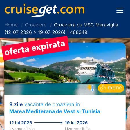
Home
Croaziere
Croaziera cu MSC Meraviglia
(12-07-2026 > 19-07-2026) | 468349
EXOTIC
8 zile
vacanta de croaziera in
Marea Mediterana de Vest si Tunisia
12 Iul 2026
19 Iul 2026
Livorno - Italia
Livorno - Italia