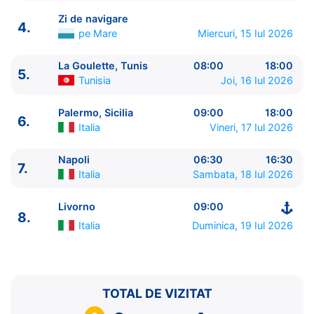
Zi de navigare
4.
pe Mare
Miercuri, 15 Iul 2026
La Goulette, Tunis
08:00
18:00
5.
ITINERARIU
Tunisia
Joi, 16 Iul 2026
Ziua | Portul | Sosire - Plecare
----------------------------------------
Palermo, Sicilia
09:00
18:00
6.
1.
Livorno
Italia
⚓ - 19:00
Italia
Vineri, 17 Iul 2026
2.
Marsilia
Franta
10:00 - 19:00
3.
Barcelona
Spania
08:00 - 18:00
Napoli
06:30
16:30
7.
Italia
Sambata, 18 Iul 2026
4.
Zi de navigare
pe Mare
0:00 - 0:00
5.
La Goulette, Tunis
Tunisia
08:00 - 18:00
Livorno
09:00
6.
Palermo, Sicilia
Italia
09:00 - 18:00
8.
7.
Napoli
Italia
06:30 - 16:30
Italia
Duminica, 19 Iul 2026
8.
Livorno
Italia
09:00 - ⚓
TOTAL DE VIZITAT