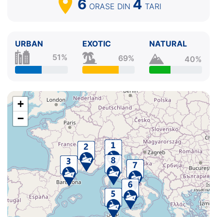
6
4
ORASE
DIN
TARI
URBAN
EXOTIC
NATURAL
51%
69%
40%
+
−