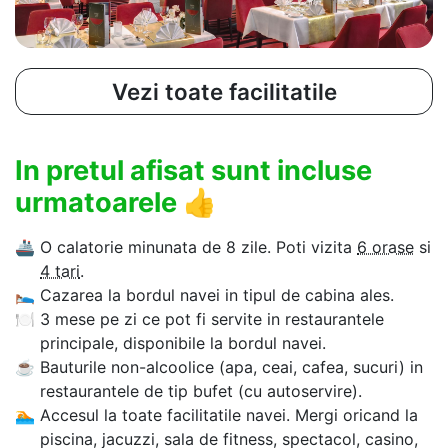
Vezi toate facilitatile
In pretul afisat sunt incluse
urmatoarele
👍
🚢
O calatorie minunata de 8 zile. Poti vizita
6 orase
si
4 tari
.
🛌
Cazarea la bordul navei in tipul de cabina ales.
🍽
3 mese pe zi ce pot fi servite in restaurantele
principale, disponibile la bordul navei.
☕
Bauturile non-alcoolice (apa, ceai, cafea, sucuri) in
restaurantele de tip bufet (cu autoservire).
🏊‍
Accesul la toate facilitatile navei. Mergi oricand la
piscina, jacuzzi, sala de fitness, spectacol, casino,