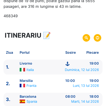
dispune de 19 de punti, poate gazdui pana la 5655
pasageri, are 316 m lungime si 43 m latime.
468349
ITINERARIU
📝
8 zile
vacanta de croaziera in
Marea Mediterana de Vest si Tunisia -
link oferta
12 Iul 2026
din Livorno,
Italia
Plecare pe
Ziua
Portul
Sosire
Plecare
19 Iul 2026
in Livorno,
Italia
Sosire pe
Livorno
19:00
1.
MSC Cruises
Italia
Duminica, 12 Iul 2026
MSC Meraviglia
★★★★★
Marsilia
10:00
19:00
2.
Franta
Luni, 13 Iul 2026
Barcelona
08:00
18:00
3.
Spania
Marti, 14 Iul 2026