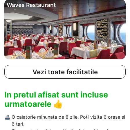
Waves Restaurant
Vezi toate facilitatile
In pretul afisat sunt incluse
urmatoarele
👍
🚢
O calatorie minunata de 8 zile. Poti vizita
6 orase
si
6 tari
.