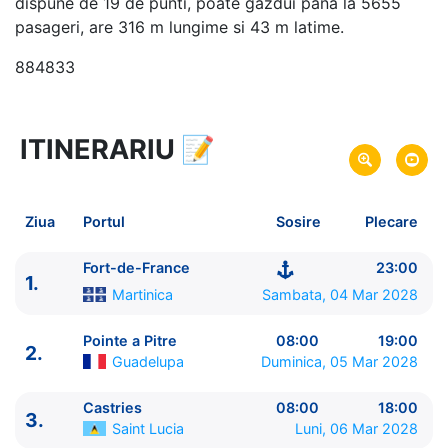
dispune de 19 de punti, poate gazdui pana la 5655
pasageri, are 316 m lungime si 43 m latime.
884833
ITINERARIU
📝
8 zile
vacanta de croaziera in
Caraibe de Est (fara SUA) -
link oferta
04 Mar 2028
din Fort-de-France,
Plecare pe
Ziua
Portul
Sosire
Plecare
Martinica
11 Mar 2028
in Fort-de-France,
Martinica
Sosire pe
Fort-de-France
23:00
1.
Martinica
Sambata, 04 Mar 2028
MSC Cruises
MSC Meraviglia
★★★★★
Pointe a Pitre
08:00
19:00
2.
Guadelupa
Duminica, 05 Mar 2028
Castries
08:00
18:00
3.
Saint Lucia
Luni, 06 Mar 2028