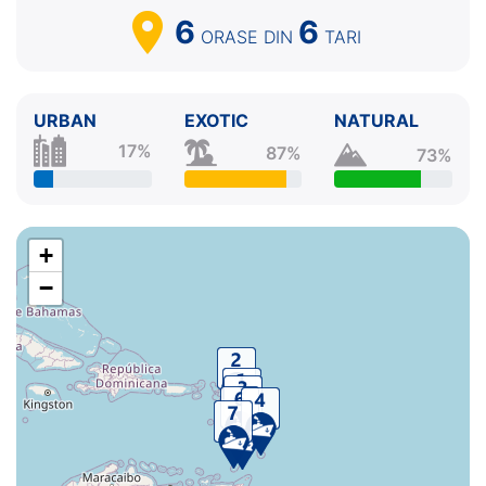
6
6
ORASE
DIN
TARI
URBAN
EXOTIC
NATURAL
17%
87%
73%
+
−