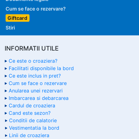
Cum se face o rezervare?
Giftcard
Stiri
INFORMATII UTILE
Ce este o croaziera?
Facilitati disponibile la bord
Ce este inclus in pret?
Cum se face o rezervare
Anularea unei rezervari
Imbarcarea si debarcarea
Cardul de croaziera
Cand este sezon?
Conditii de calatorie
Vestimentatia la bord
Linii de croaziera