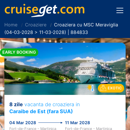
Home
Croaziere
Croaziera cu MSC Meraviglia
(04-03-2028 > 11-03-2028) | 884833
EARLY BOOKING
EXOTIC
8 zile
vacanta de croaziera in
Caraibe de Est (fara SUA)
04 Mar 2028
11 Mar 2028
Fort-de-France - Martinica
Fort-de-France - Martinica