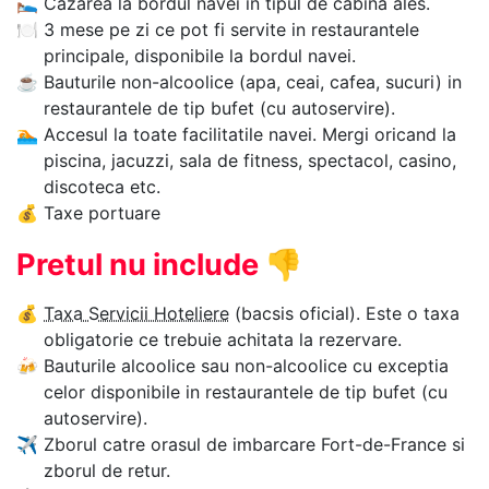
🛌
Cazarea la bordul navei in tipul de cabina ales.
🍽
3 mese pe zi ce pot fi servite in restaurantele
principale, disponibile la bordul navei.
☕
Bauturile non-alcoolice (apa, ceai, cafea, sucuri) in
restaurantele de tip bufet (cu autoservire).
🏊‍
Accesul la toate facilitatile navei. Mergi oricand la
piscina, jacuzzi, sala de fitness, spectacol, casino,
discoteca etc.
💰
Taxe portuare
Pretul nu include
👎
💰
Taxa Servicii Hoteliere
(bacsis oficial). Este o taxa
obligatorie ce trebuie achitata la rezervare.
🍻
Bauturile alcoolice sau non-alcoolice cu exceptia
celor disponibile in restaurantele de tip bufet (cu
autoservire).
✈
Zborul catre orasul de imbarcare Fort-de-France si
zborul de retur.