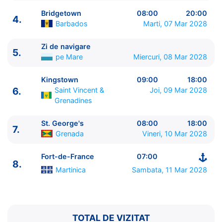
Bridgetown
08:00
20:00
4.
Barbados
Marti, 07 Mar 2028
Zi de navigare
5.
pe Mare
Miercuri, 08 Mar 2028
ITINERARIU
Ziua | Portul | Sosire - Plecare
Kingstown
09:00
18:00
----------------------------------------
6.
Saint Vincent &
Joi, 09 Mar 2028
1.
Fort-de-France
Martinica
⚓ - 23:00
Grenadines
2.
Pointe a Pitre
Guadelupa
08:00 - 19:00
St. George's
08:00
18:00
3.
Castries
Saint Lucia
08:00 - 18:00
7.
Grenada
Vineri, 10 Mar 2028
4.
Bridgetown
Barbados
08:00 - 20:00
5.
Zi de navigare
pe Mare
0:00 - 0:00
Fort-de-France
07:00
6.
Kingstown
Saint Vincent & Grenadines
09:00 -
8.
Martinica
Sambata, 11 Mar 2028
18:00
7.
St. George's
Grenada
08:00 - 18:00
8.
Fort-de-France
Martinica
07:00 - ⚓
TOTAL DE VIZITAT