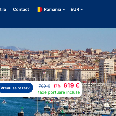
tile
Contact
Romania
EUR
619 €
709 €
-17%
Vreau sa rezerv
taxe portuare incluse
Next