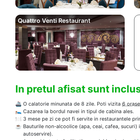
Quattro Venti Restaurant
In pretul afisat sunt incl
🚢
O calatorie minunata de 8 zile. Poti vizita
6 orase
🛌
Cazarea la bordul navei in tipul de cabina ales.
🍽
3 mese pe zi ce pot fi servite in restaurantele pri
☕
Bauturile non-alcoolice (apa, ceai, cafea, sucuri) 
autoservire).