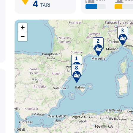
4
TARI
+
−