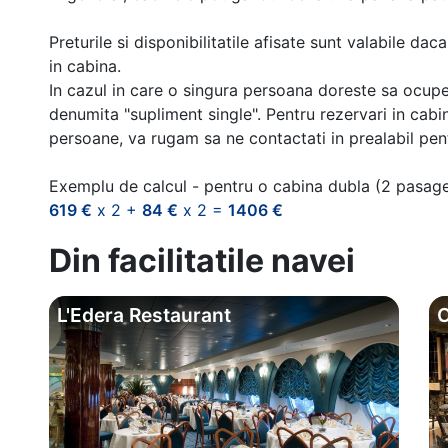
Preturile si disponibilitatile afisate sunt valabile d
in cabina.
In cazul in care o singura persoana doreste sa ocupe
denumita "supliment single". Pentru rezervari in cab
persoane, va rugam sa ne contactati in prealabil pentr
Exemplu de calcul - pentru o cabina dubla (2 pasag
619 €
x 2 +
84 €
x 2 =
1406 €
Din facilitatile navei
L'Edera Restaurant
O