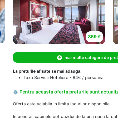
859 €
mai multe categorii de pret
La preturile afisate se mai adauga:
Taxa Servicii Hoteliere - 84€ / persoana
Pentru aceasta oferta preturile sunt actualiz
⚙
Oferta este valabila in limita locurilor disponibile.
In general, cabinele pot gazdui de la una pana la patr