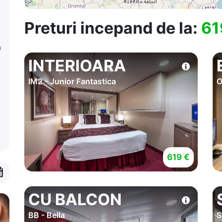
Preturi incepand de la:
61
a
INTERIOARA
IM2 - Junior Fantastica
O
619 €
CU BALCON
BB - Bella
S