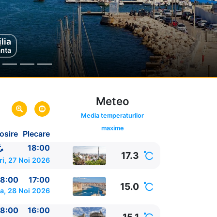
lia
va
anta
alia
Meteo
Media temperaturilor
maxime
osire
Plecare
18:00
17.3
ri, 27 Noi 2026
8:00
17:00
15.0
a, 28 Noi 2026
8:00
16:00