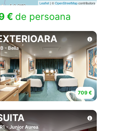
Leaflet
| ©
OpenStreetMap
contributors
9 €
de persoana
EXTERIOARA
B - Bella
709 €
SUITA
R1 - Junior Aurea