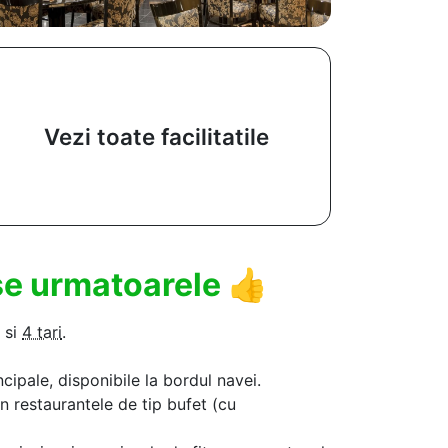
Vezi toate facilitatile
use urmatoarele
👍
si
4 tari
.
ncipale, disponibile la bordul navei.
in restaurantele de tip bufet (cu