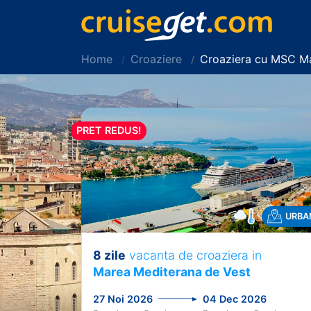
Home
Croaziere
Croaziera cu MSC Ma
PRET REDUS!
URBA
8 zile
vacanta de croaziera in
Previous
Marea Mediterana de Vest
27 Noi 2026
04 Dec 2026