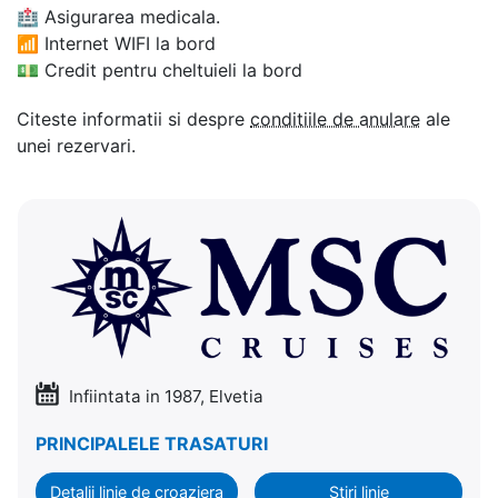
🏥
Asigurarea medicala.
📶
Internet WIFI la bord
💵
Credit pentru cheltuieli la bord
Citeste informatii si despre
conditiile de anulare
ale
unei rezervari.
Infiintata in 1987, Elvetia
PRINCIPALELE TRASATURI
Detalii linie de croaziera
Stiri linie