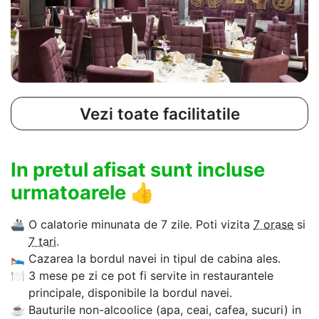
Vezi toate facilitatile
In pretul afisat sunt incluse
urmatoarele
👍
🚢
O calatorie minunata de 7 zile. Poti vizita
7 orase
si
7 tari
.
🛌
Cazarea la bordul navei in tipul de cabina ales.
🍽
3 mese pe zi ce pot fi servite in restaurantele
principale, disponibile la bordul navei.
☕
Bauturile non-alcoolice (apa, ceai, cafea, sucuri) in