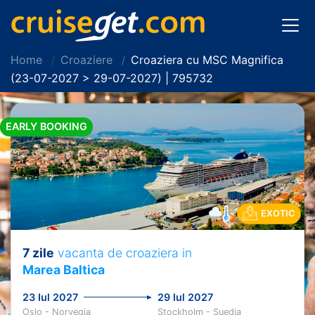
Home
Croaziere
Croaziera cu MSC Magnifica
(23-07-2027 > 29-07-2027) | 795732
EARLY BOOKING
EXOTIC
7 zile
vacanta de croaziera in
Marea Baltica
23 Iul 2027
29 Iul 2027
Oslo - Norvegia
Stockholm - Suedia