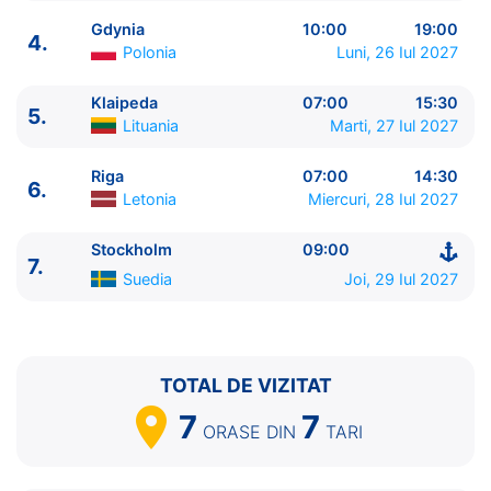
Gdynia
10:00
19:00
4.
Polonia
Luni, 26 Iul 2027
Klaipeda
07:00
15:30
5.
ITINERARIU
Lituania
Marti, 27 Iul 2027
Ziua | Portul | Sosire - Plecare
----------------------------------------
Riga
07:00
14:30
6.
1.
Oslo
Norvegia
⚓ - 16:00
Letonia
Miercuri, 28 Iul 2027
2.
Copenhaga
Danemarca
09:00 - 17:00
3.
Warnemunde, Berlin
Germania
07:00 - 17:00
Stockholm
09:00
7.
4.
Gdynia
Polonia
10:00 - 19:00
Suedia
Joi, 29 Iul 2027
5.
Klaipeda
Lituania
07:00 - 15:30
6.
Riga
Letonia
07:00 - 14:30
7.
Stockholm
Suedia
09:00 - ⚓
TOTAL DE VIZITAT
7
7
ORASE
DIN
TARI