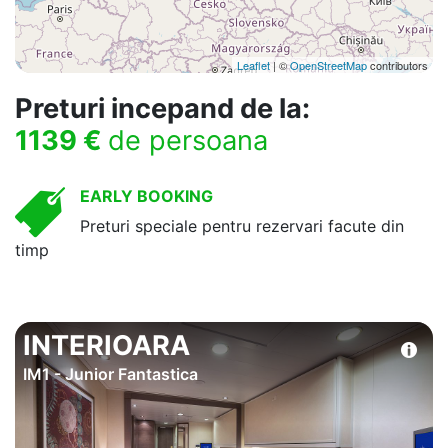
Leaflet
| ©
OpenStreetMap
contributors
Preturi incepand de la:
1139 €
de persoana
EARLY BOOKING
Preturi speciale pentru rezervari facute din
timp
INTERIOARA
IM1 - Junior Fantastica