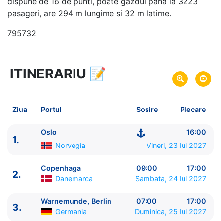
dispune de 16 de punti, poate gazdui pana la 3223
pasageri, are 294 m lungime si 32 m latime.
795732
ITINERARIU
📝
7 zile
vacanta de croaziera in
Marea Baltica -
link oferta
23 Iul 2027
din Oslo,
Norvegia
Plecare pe
Ziua
Portul
Sosire
Plecare
29 Iul 2027
in Stockholm,
Suedia
Sosire pe
Oslo
16:00
1.
MSC Cruises
Norvegia
Vineri, 23 Iul 2027
MSC Magnifica
★★★★+
Copenhaga
09:00
17:00
2.
Danemarca
Sambata, 24 Iul 2027
Warnemunde, Berlin
07:00
17:00
3.
Germania
Duminica, 25 Iul 2027