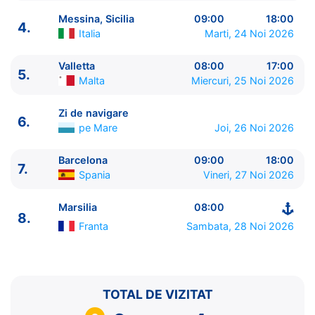
Messina, Sicilia
09:00
18:00
4.
Italia
Marti, 24 Noi 2026
Valletta
08:00
17:00
5.
ITINERARIU
Malta
Miercuri, 25 Noi 2026
Ziua | Portul | Sosire - Plecare
----------------------------------------
Zi de navigare
6.
1.
Marsilia
Franta
⚓ - 17:00
pe Mare
Joi, 26 Noi 2026
2.
Genova
Italia
08:00 - 16:00
3.
Napoli
Italia
13:00 - 20:00
Barcelona
09:00
18:00
7.
Spania
Vineri, 27 Noi 2026
4.
Messina, Sicilia
Italia
09:00 - 18:00
5.
Valletta
Malta
08:00 - 17:00
Marsilia
08:00
6.
Zi de navigare
pe Mare
0:00 - 0:00
8.
7.
Barcelona
Spania
09:00 - 18:00
Franta
Sambata, 28 Noi 2026
8.
Marsilia
Franta
08:00 - ⚓
TOTAL DE VIZITAT