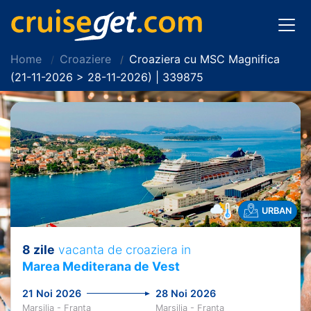
Home
Croaziere
Croaziera cu MSC Magnifica
(21-11-2026 > 28-11-2026) | 339875
URBAN
8 zile
vacanta de croaziera in
Marea Mediterana de Vest
21 Noi 2026
28 Noi 2026
Marsilia - Franta
Marsilia - Franta