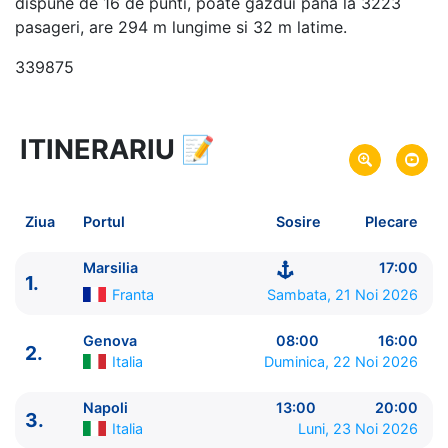
dispune de 16 de punti, poate gazdui pana la 3223
pasageri, are 294 m lungime si 32 m latime.
339875
ITINERARIU
📝
8 zile
vacanta de croaziera in
Marea Mediterana de Vest -
link oferta
21 Noi 2026
din Marsilia,
Franta
Plecare pe
Ziua
Portul
Sosire
Plecare
28 Noi 2026
in Marsilia,
Franta
Sosire pe
Marsilia
17:00
1.
MSC Cruises
Franta
Sambata, 21 Noi 2026
MSC Magnifica
★★★★+
Genova
08:00
16:00
2.
Italia
Duminica, 22 Noi 2026
Napoli
13:00
20:00
3.
Italia
Luni, 23 Noi 2026