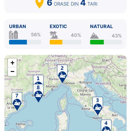
6
4
ORASE
DIN
TARI
URBAN
EXOTIC
NATURAL
56%
40%
43%
+
−