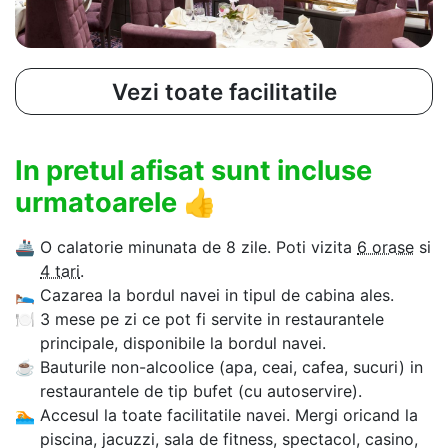
Vezi toate facilitatile
In pretul afisat sunt incluse
urmatoarele
👍
🚢
O calatorie minunata de 8 zile. Poti vizita
6 orase
si
4 tari
.
🛌
Cazarea la bordul navei in tipul de cabina ales.
🍽
3 mese pe zi ce pot fi servite in restaurantele
principale, disponibile la bordul navei.
☕
Bauturile non-alcoolice (apa, ceai, cafea, sucuri) in
restaurantele de tip bufet (cu autoservire).
🏊‍
Accesul la toate facilitatile navei. Mergi oricand la
piscina, jacuzzi, sala de fitness, spectacol, casino,