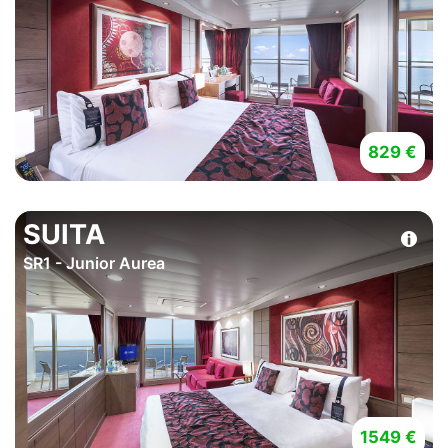
829 €
SUITA
SR1 - Junior Aurea
1549 €