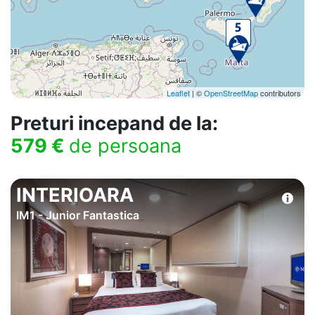
Leaflet
| ©
OpenStreetMap
contributors
Preturi incepand de la:
579 €
de persoana
INTERIOARA
IM1 - Junior Fantastica