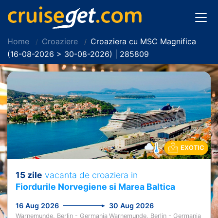
Home
Croaziere
Croaziera cu MSC Magnifica
(16-08-2026 > 30-08-2026) | 285809
EXOTIC
15 zile
vacanta de croaziera in
Fiordurile Norvegiene si Marea Baltica
16 Aug 2026
30 Aug 2026
Warnemunde, Berlin - Germania
Warnemunde, Berlin - Germania