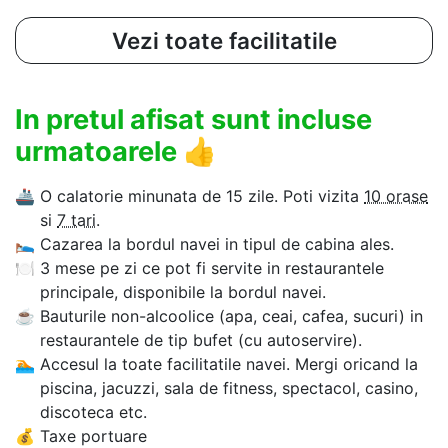
Vezi toate facilitatile
In pretul afisat sunt incluse
urmatoarele
👍
🚢
O calatorie minunata de 15 zile. Poti vizita
10 orase
si
7 tari
.
🛌
Cazarea la bordul navei in tipul de cabina ales.
🍽
3 mese pe zi ce pot fi servite in restaurantele
principale, disponibile la bordul navei.
☕
Bauturile non-alcoolice (apa, ceai, cafea, sucuri) in
restaurantele de tip bufet (cu autoservire).
🏊‍
Accesul la toate facilitatile navei. Mergi oricand la
piscina, jacuzzi, sala de fitness, spectacol, casino,
discoteca etc.
💰
Taxe portuare