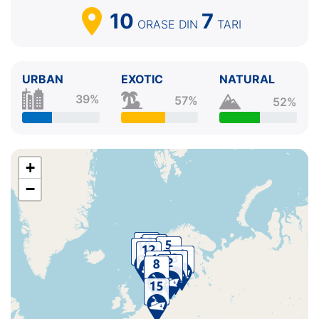
10
7
ORASE
DIN
TARI
URBAN
EXOTIC
NATURAL
39%
57%
52%
+
−