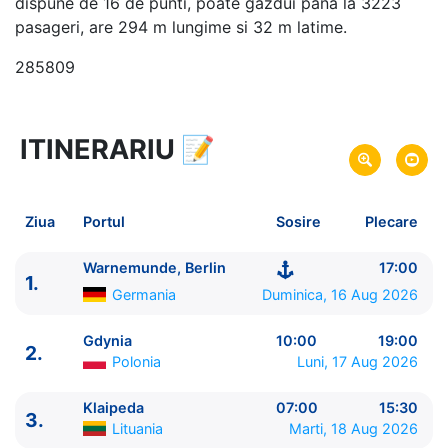
dispune de 16 de punti, poate gazdui pana la 3223
pasageri, are 294 m lungime si 32 m latime.
285809
ITINERARIU
📝
15 zile
vacanta de croaziera in
Fiordurile Norvegiene si Marea Baltica -
link oferta
16 Aug 2026
din Warnemunde, Berlin,
Plecare pe
Ziua
Portul
Sosire
Plecare
Germania
30 Aug 2026
in Warnemunde, Berlin,
Sosire pe
Warnemunde, Berlin
17:00
1.
Germania
Germania
Duminica, 16 Aug 2026
MSC Cruises
Gdynia
10:00
19:00
2.
MSC Magnifica
★★★★+
Polonia
Luni, 17 Aug 2026
Klaipeda
07:00
15:30
3.
Lituania
Marti, 18 Aug 2026