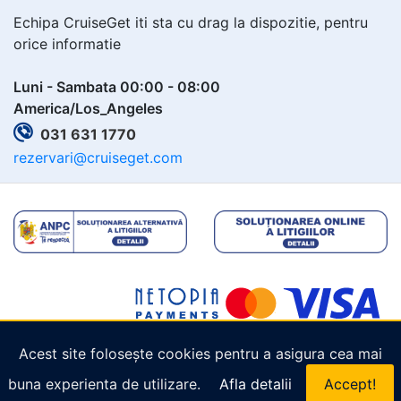
Echipa CruiseGet iti sta cu drag la dispozitie, pentru
orice informatie
Luni - Sambata 00:00 - 08:00
America/Los_Angeles
031 631 1770
rezervari@cruiseget.com
Acest site folosește cookies pentru a asigura cea mai
Copyright © 2026
Cruiseget.com
. Toate drepturile
buna experienta de utilizare.
Afla detalii
Accept!
rezervate.