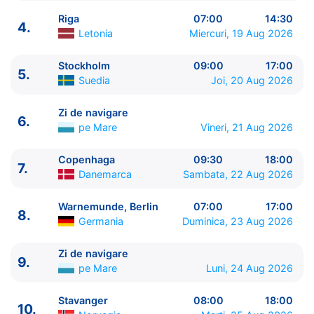
Riga
07:00
14:30
4.
Letonia
Miercuri, 19 Aug 2026
Stockholm
09:00
17:00
5.
Suedia
Joi, 20 Aug 2026
ITINERARIU
Zi de navigare
6.
Ziua | Portul | Sosire - Plecare
pe Mare
Vineri, 21 Aug 2026
----------------------------------------
1.
Warnemunde, Berlin
Germania
⚓ - 17:00
Copenhaga
09:30
18:00
7.
Danemarca
Sambata, 22 Aug 2026
2.
Gdynia
Polonia
10:00 - 19:00
3.
Klaipeda
Lituania
07:00 - 15:30
Warnemunde, Berlin
07:00
17:00
4.
Riga
Letonia
07:00 - 14:30
8.
Germania
Duminica, 23 Aug 2026
5.
Stockholm
Suedia
09:00 - 17:00
6.
Zi de navigare
pe Mare
0:00 - 0:00
Zi de navigare
7.
Copenhaga
Danemarca
09:30 - 18:00
9.
pe Mare
Luni, 24 Aug 2026
8.
Warnemunde, Berlin
Germania
07:00 - 17:00
9.
Zi de navigare
pe Mare
0:00 - 0:00
Stavanger
08:00
18:00
10.
10.
Stavanger
Norvegia
08:00 - 18:00