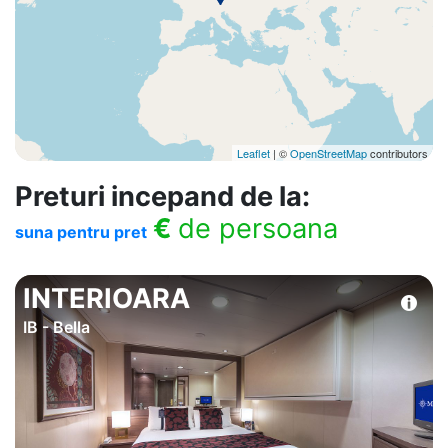
Leaflet
| ©
OpenStreetMap
contributors
Preturi incepand de la:
€
de persoana
suna pentru pret
INTERIOARA
IB - Bella