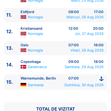
Norvegia
Marti, 25 Aug 2026
11.
Eidfjord
Norvegia
08:00 - 17:00
12.
Kristiansand
Norvegia
12:00 - 20:00
Eidfjord
08:00
17:00
11.
13.
Oslo
Norvegia
07:00 - 16:00
Norvegia
Miercuri, 26 Aug 2026
14.
Copenhaga
Danemarca
09:00 - 18:00
15.
Warnemunde, Berlin
Germania
07:00 - ⚓
Kristiansand
12:00
20:00
12.
Norvegia
Joi, 27 Aug 2026
Oslo
07:00
16:00
13.
Norvegia
Vineri, 28 Aug 2026
Copenhaga
09:00
18:00
14.
Danemarca
Sambata, 29 Aug 2026
Warnemunde, Berlin
07:00
15.
Germania
Duminica, 30 Aug 2026
TOTAL DE VIZITAT