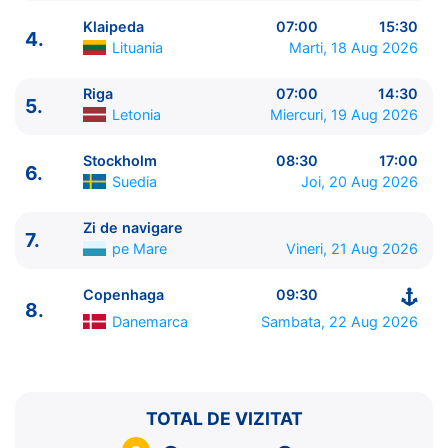
Klaipeda
07:00
15:30
4.
Lituania
Marti, 18 Aug 2026
Riga
07:00
14:30
5.
ITINERARIU
Letonia
Miercuri, 19 Aug 2026
Ziua | Portul | Sosire - Plecare
----------------------------------------
Stockholm
08:30
17:00
6.
1.
Copenhaga
Danemarca
⚓ - 17:00
Suedia
Joi, 20 Aug 2026
2.
Warnemunde, Berlin
Germania
07:00 - 17:00
3.
Gdynia
Polonia
10:00 - 19:00
Zi de navigare
7.
pe Mare
Vineri, 21 Aug 2026
4.
Klaipeda
Lituania
07:00 - 15:30
5.
Riga
Letonia
07:00 - 14:30
Copenhaga
09:30
6.
Stockholm
Suedia
08:30 - 17:00
8.
7.
Zi de navigare
pe Mare
0:00 - 0:00
Danemarca
Sambata, 22 Aug 2026
8.
Copenhaga
Danemarca
09:30 - ⚓
TOTAL DE VIZITAT