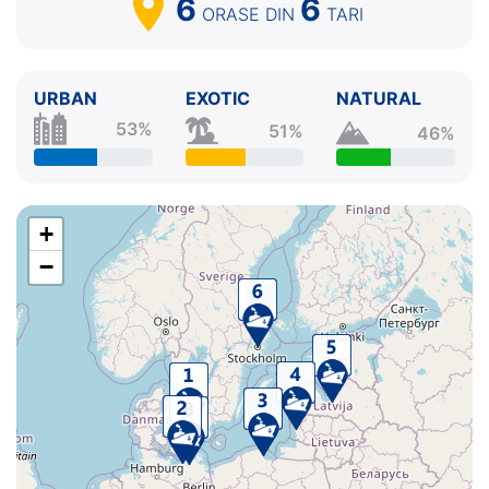
6
6
ORASE
DIN
TARI
URBAN
EXOTIC
NATURAL
53%
51%
46%
+
−