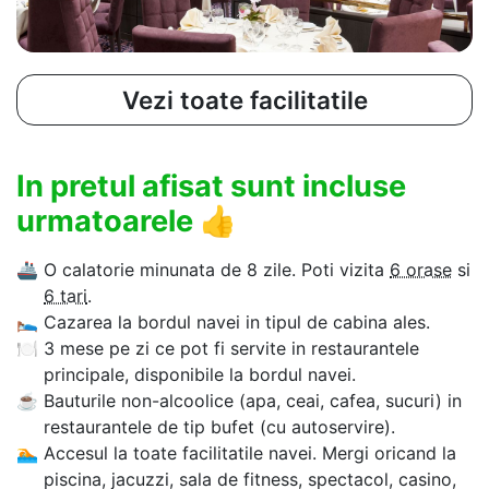
Vezi toate facilitatile
In pretul afisat sunt incluse
urmatoarele
👍
🚢
O calatorie minunata de 8 zile. Poti vizita
6 orase
si
6 tari
.
🛌
Cazarea la bordul navei in tipul de cabina ales.
🍽
3 mese pe zi ce pot fi servite in restaurantele
principale, disponibile la bordul navei.
☕
Bauturile non-alcoolice (apa, ceai, cafea, sucuri) in
restaurantele de tip bufet (cu autoservire).
🏊‍
Accesul la toate facilitatile navei. Mergi oricand la
piscina, jacuzzi, sala de fitness, spectacol, casino,