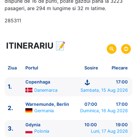
dispune de 16 de punti, poate gazdui pana la 3223
pasageri, are 294 m lungime si 32 m latime.
285311
ITINERARIU
📝
8 zile
vacanta de croaziera in
Marea Baltica -
link oferta
15 Aug 2026
din Copenhaga,
Danemarca
Plecare pe
Ziua
Portul
Sosire
Plecare
22 Aug 2026
in Copenhaga,
Danemarca
Sosire pe
Copenhaga
17:00
1.
MSC Cruises
Danemarca
Sambata, 15 Aug 2026
MSC Magnifica
★★★★+
Warnemunde, Berlin
07:00
17:00
2.
Germania
Duminica, 16 Aug 2026
Gdynia
10:00
19:00
3.
Polonia
Luni, 17 Aug 2026