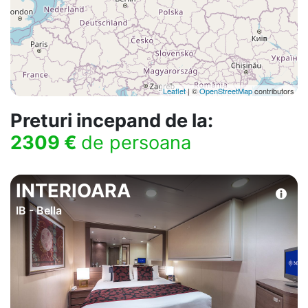
Leaflet
| ©
OpenStreetMap
contributors
Preturi incepand de la:
2309 €
de persoana
INTERIOARA
IB - Bella