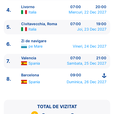
Livorno
07:00
20:00
4.
Italia
Miercuri, 22 Dec 2027
Civitavecchia, Roma
07:00
19:00
5.
ITINERARIU
Italia
Joi, 23 Dec 2027
Ziua | Portul | Sosire - Plecare
----------------------------------------
Zi de navigare
6.
1.
Barcelona
Spania
⚓ - 18:00
pe Mare
Vineri, 24 Dec 2027
2.
Marsilia
Franta
08:00 - 17:00
3.
Genova
Italia
08:00 - 19:00
Valencia
07:00
21:00
7.
Spania
Sambata, 25 Dec 2027
4.
Livorno
Italia
07:00 - 20:00
5.
Civitavecchia, Roma
Italia
07:00 - 19:00
Barcelona
09:00
6.
Zi de navigare
pe Mare
0:00 - 0:00
8.
7.
Valencia
Spania
07:00 - 21:00
Spania
Duminica, 26 Dec 2027
8.
Barcelona
Spania
09:00 - ⚓
TOTAL DE VIZITAT