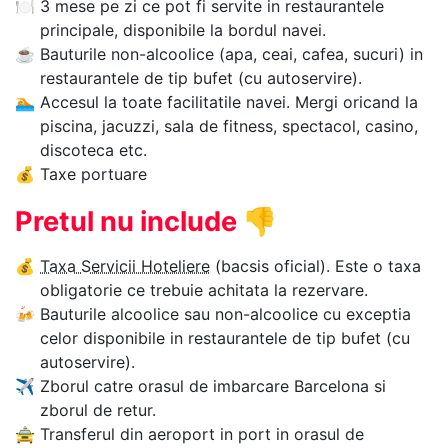
🍽
3 mese pe zi ce pot fi servite in restaurantele
principale, disponibile la bordul navei.
☕
Bauturile non-alcoolice (apa, ceai, cafea, sucuri) in
restaurantele de tip bufet (cu autoservire).
🏊‍
Accesul la toate facilitatile navei. Mergi oricand la
piscina, jacuzzi, sala de fitness, spectacol, casino,
discoteca etc.
💰
Taxe portuare
Pretul nu include
👎
💰
Taxa Servicii Hoteliere
(bacsis oficial). Este o taxa
obligatorie ce trebuie achitata la rezervare.
🍻
Bauturile alcoolice sau non-alcoolice cu exceptia
celor disponibile in restaurantele de tip bufet (cu
autoservire).
✈
Zborul catre orasul de imbarcare Barcelona si
zborul de retur.
🚖
Transferul din aeroport in port in orasul de