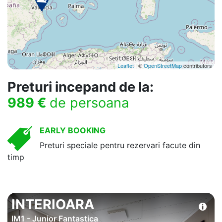
Leaflet
| ©
OpenStreetMap
contributors
Preturi incepand de la:
989 €
de persoana
EARLY BOOKING
Preturi speciale pentru rezervari facute din
timp
INTERIOARA
IM1 - Junior Fantastica