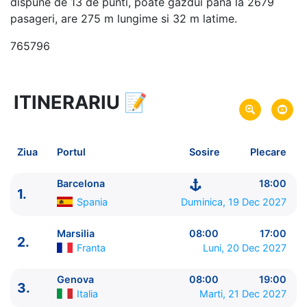
dispune de 13 de punti, poate gazdui pana la 2679
pasageri, are 275 m lungime si 32 m latime.
765796
ITINERARIU
📝
8 zile
vacanta de croaziera in
Marea Mediterana de Vest -
link oferta
19 Dec 2027
din Barcelona,
Spania
Plecare pe
Ziua
Portul
Sosire
Plecare
26 Dec 2027
in Barcelona,
Spania
Sosire pe
Barcelona
18:00
1.
MSC Cruises
Spania
Duminica, 19 Dec 2027
MSC Lirica
★★★★
Marsilia
08:00
17:00
2.
Franta
Luni, 20 Dec 2027
Genova
08:00
19:00
3.
Italia
Marti, 21 Dec 2027