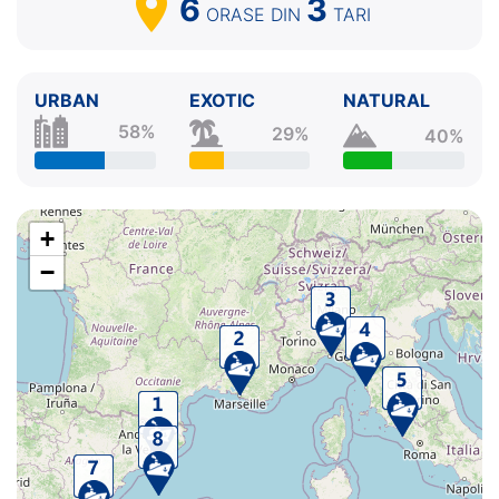
6
3
ORASE
DIN
TARI
URBAN
EXOTIC
NATURAL
58%
29%
40%
+
−