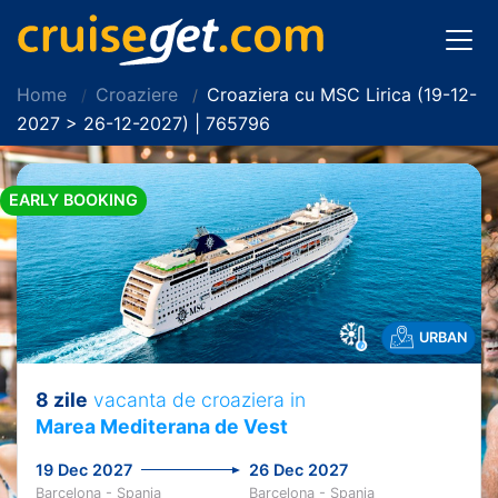
Home
Croaziere
Croaziera cu MSC Lirica (19-12-
2027 > 26-12-2027) | 765796
EARLY BOOKING
URBAN
8 zile
vacanta de croaziera in
Marea Mediterana de Vest
19 Dec 2027
26 Dec 2027
Barcelona - Spania
Barcelona - Spania