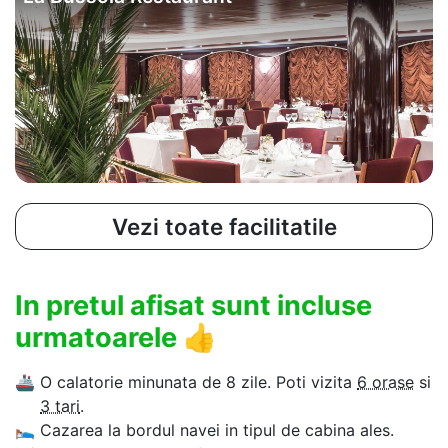
Vezi toate facilitatile
In pretul afisat sunt incluse
urmatoarele
👍
🚢
O calatorie minunata de 8 zile. Poti vizita
6 orase
si
3 tari
.
🛌
Cazarea la bordul navei in tipul de cabina ales.