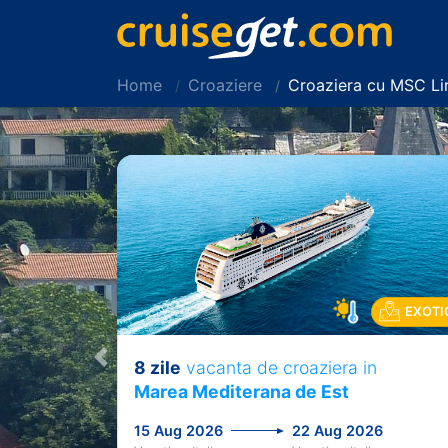
Home
Croaziere
Croaziera cu MSC Li
EXOTI
8 zile
vacanta de croaziera in
Previous
Marea Mediterana de Est
15 Aug 2026
22 Aug 2026