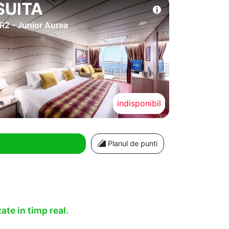
SUITA
R2 - Junior Aurea
indisponibil
Planul de punti
ate in timp real.