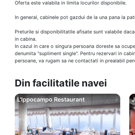
Oferta este valabila in limita locurilor disponibile.
In general, cabinele pot gazdui de la una pana la patr
Preturile si disponibilitatile afisate sunt valabile d
in cabina.
In cazul in care o singura persoana doreste sa ocupe
denumita "supliment single". Pentru rezervari in cab
persoane, va rugam sa ne contactati in prealabil pentr
Din facilitatile navei
L'Ippocampo Restaurant
J