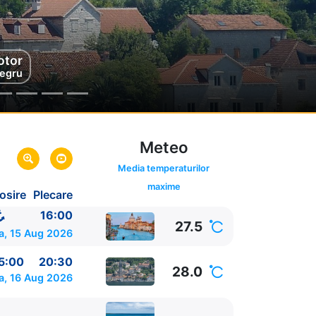
vigare
otor
egru
e Mare
Meteo
Media temperaturilor
maxime
osire
Plecare
16:00
27.5
a, 15 Aug 2026
5:00
20:30
28.0
a, 16 Aug 2026