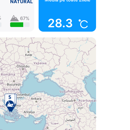
NATURAL
%
67%
28.3