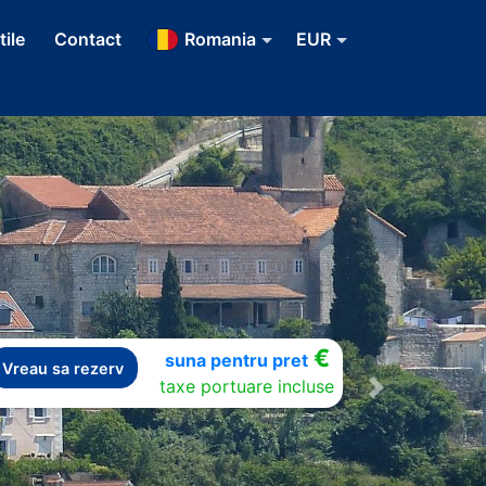
tile
Contact
Romania
EUR
€
suna pentru pret
Vreau sa rezerv
taxe portuare incluse
Next