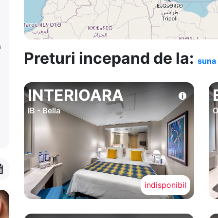
a
Preturi incepand de la:
suna 
INTERIOARA
IB - Bella
O
indisponibil