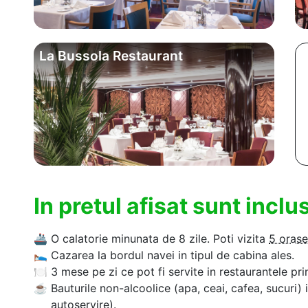
La Bussola Restaurant
In pretul afisat sunt incl
🚢
O calatorie minunata de 8 zile. Poti vizita
5 orase
🛌
Cazarea la bordul navei in tipul de cabina ales.
🍽
3 mese pe zi ce pot fi servite in restaurantele pri
☕
Bauturile non-alcoolice (apa, ceai, cafea, sucuri) 
autoservire).