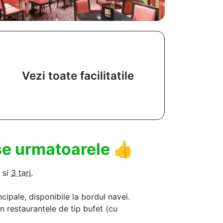
Vezi toate facilitatile
use urmatoarele
👍
si
3 tari
.
ncipale, disponibile la bordul navei.
in restaurantele de tip bufet (cu