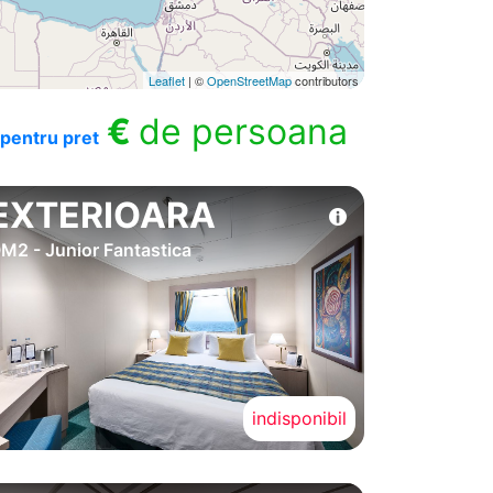
Leaflet
| ©
OpenStreetMap
contributors
€
de persoana
pentru pret
EXTERIOARA
M2 - Junior Fantastica
indisponibil