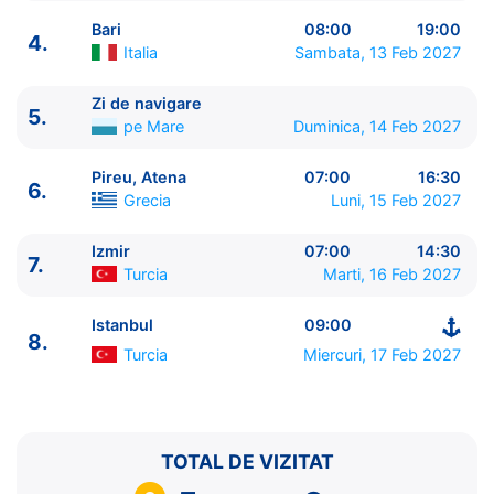
Bari
08:00
19:00
4.
Italia
Sambata, 13 Feb 2027
Zi de navigare
5.
ITINERARIU
pe Mare
Duminica, 14 Feb 2027
Ziua | Portul | Sosire - Plecare
----------------------------------------
Pireu, Atena
07:00
16:30
6.
1.
Istanbul
Turcia
⚓ - 20:00
Grecia
Luni, 15 Feb 2027
2.
Zi de navigare
pe Mare
0:00 - 0:00
3.
Corfu
Grecia
13:30 - 20:00
Izmir
07:00
14:30
7.
Turcia
Marti, 16 Feb 2027
4.
Bari
Italia
08:00 - 19:00
5.
Zi de navigare
pe Mare
0:00 - 0:00
Istanbul
09:00
6.
Pireu, Atena
Grecia
07:00 - 16:30
8.
7.
Izmir
Turcia
07:00 - 14:30
Turcia
Miercuri, 17 Feb 2027
8.
Istanbul
Turcia
09:00 - ⚓
TOTAL DE VIZITAT