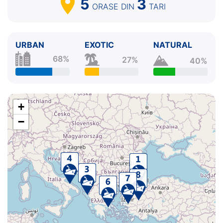
5
3
ORASE
DIN
TARI
URBAN
EXOTIC
NATURAL
68%
27%
40%
+
−