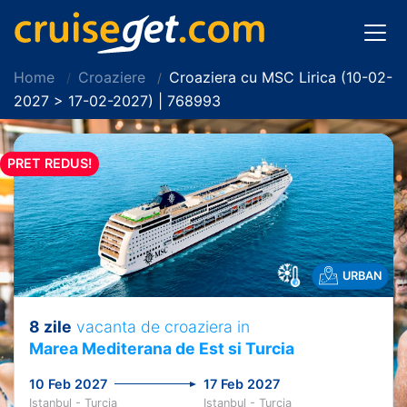
Home
Croaziere
Croaziera cu MSC Lirica (10-02-
2027 > 17-02-2027) | 768993
PRET REDUS!
URBAN
8 zile
vacanta de croaziera in
Marea Mediterana de Est si Turcia
10 Feb 2027
17 Feb 2027
Istanbul - Turcia
Istanbul - Turcia