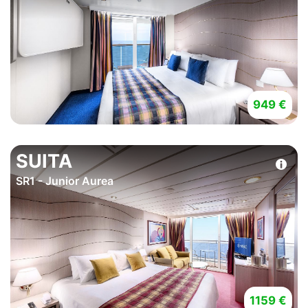
949 €
SUITA
SR1 - Junior Aurea
1159 €