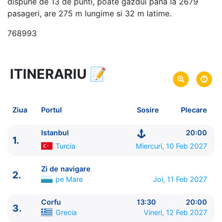
dispune de 13 de punti, poate gazdui pana la 2679
pasageri, are 275 m lungime si 32 m latime.
768993
ITINERARIU
📝
8 zile
vacanta de croaziera in
Marea Mediterana de Est si Turcia -
link oferta
10 Feb 2027
din Istanbul,
Turcia
Plecare pe
Ziua
Portul
Sosire
Plecare
17 Feb 2027
in Istanbul,
Turcia
Sosire pe
Istanbul
20:00
1.
MSC Cruises
Turcia
Miercuri, 10 Feb 2027
MSC Lirica
★★★★
Zi de navigare
2.
pe Mare
Joi, 11 Feb 2027
Corfu
13:30
20:00
3.
Grecia
Vineri, 12 Feb 2027