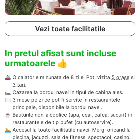
Vezi toate facilitatile
In pretul afisat sunt incluse
urmatoarele
👍
🚢
O calatorie minunata de 8 zile. Poti vizita
5 orase
si
3 tari
.
🛌
Cazarea la bordul navei in tipul de cabina ales.
🍽
3 mese pe zi ce pot fi servite in restaurantele
principale, disponibile la bordul navei.
☕
Bauturile non-alcoolice (apa, ceai, cafea, sucuri) in
restaurantele de tip bufet (cu autoservire).
🏊‍
Accesul la toate facilitatile navei. Mergi oricand la
piscina, jacuzzi, sala de fitness, spectacol, casino,