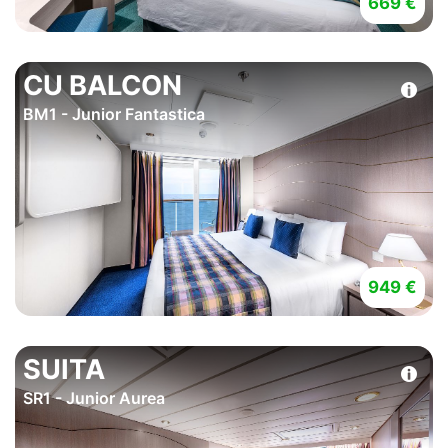
669 €
CU BALCON
BM1 - Junior Fantastica
949 €
SUITA
SR1 - Junior Aurea