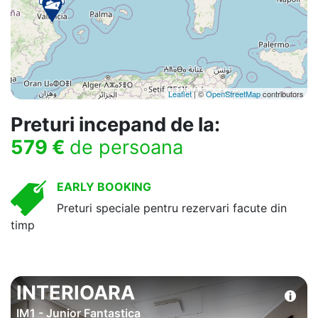
Leaflet
| ©
OpenStreetMap
contributors
Preturi incepand de la:
579 €
de persoana
EARLY BOOKING
Preturi speciale pentru rezervari facute din
timp
INTERIOARA
IM1 - Junior Fantastica