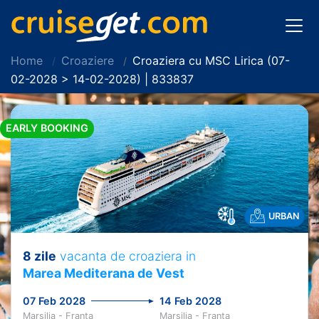
Home
Croaziere
Croaziera cu MSC Lirica (07-
02-2028 > 14-02-2028) | 833837
EARLY BOOKING
URBAN
8 zile
vacanta de croaziera in
Marea Mediterana de Vest
07 Feb 2028
14 Feb 2028
Marsilia - Franta
Marsilia - Franta