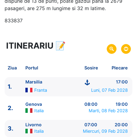
dispune de 13 de punti, poate gazdui pana la 2679
pasageri, are 275 m lungime si 32 m latime.
833837
ITINERARIU
📝
8 zile
vacanta de croaziera in
Marea Mediterana de Vest -
link oferta
07 Feb 2028
din Marsilia,
Franta
Plecare pe
Ziua
Portul
Sosire
Plecare
14 Feb 2028
in Marsilia,
Franta
Sosire pe
Marsilia
17:00
1.
MSC Cruises
Franta
Luni, 07 Feb 2028
MSC Lirica
★★★★
Genova
08:00
19:00
2.
Italia
Marti, 08 Feb 2028
Livorno
07:00
20:00
3.
Italia
Miercuri, 09 Feb 2028