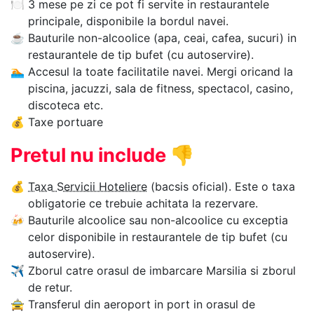
🍽
3 mese pe zi ce pot fi servite in restaurantele
principale, disponibile la bordul navei.
☕
Bauturile non-alcoolice (apa, ceai, cafea, sucuri) in
restaurantele de tip bufet (cu autoservire).
🏊‍
Accesul la toate facilitatile navei. Mergi oricand la
piscina, jacuzzi, sala de fitness, spectacol, casino,
discoteca etc.
💰
Taxe portuare
Pretul nu include
👎
💰
Taxa Servicii Hoteliere
(bacsis oficial). Este o taxa
obligatorie ce trebuie achitata la rezervare.
🍻
Bauturile alcoolice sau non-alcoolice cu exceptia
celor disponibile in restaurantele de tip bufet (cu
autoservire).
✈
Zborul catre orasul de imbarcare Marsilia si zborul
de retur.
🚖
Transferul din aeroport in port in orasul de