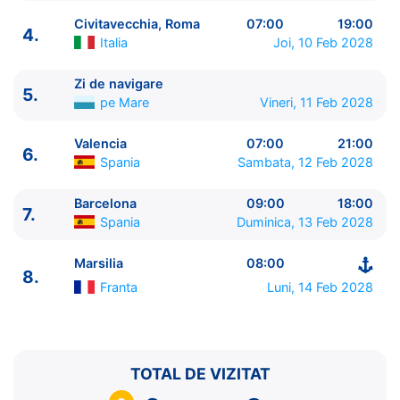
Civitavecchia, Roma
07:00
19:00
4.
Italia
Joi, 10 Feb 2028
Zi de navigare
5.
ITINERARIU
pe Mare
Vineri, 11 Feb 2028
Ziua | Portul | Sosire - Plecare
----------------------------------------
Valencia
07:00
21:00
6.
1.
Marsilia
Franta
⚓ - 17:00
Spania
Sambata, 12 Feb 2028
2.
Genova
Italia
08:00 - 19:00
3.
Livorno
Italia
07:00 - 20:00
Barcelona
09:00
18:00
7.
Spania
Duminica, 13 Feb 2028
4.
Civitavecchia, Roma
Italia
07:00 - 19:00
5.
Zi de navigare
pe Mare
0:00 - 0:00
Marsilia
08:00
6.
Valencia
Spania
07:00 - 21:00
8.
7.
Barcelona
Spania
09:00 - 18:00
Franta
Luni, 14 Feb 2028
8.
Marsilia
Franta
08:00 - ⚓
TOTAL DE VIZITAT