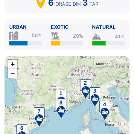
6
3
ORASE
DIN
TARI
URBAN
EXOTIC
NATURAL
56%
29%
41%
+
−