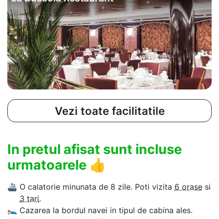
Vezi toate facilitatile
In pretul afisat sunt incluse
urmatoarele
👍
🚢
O calatorie minunata de 8 zile. Poti vizita
6 orase
si
3 tari
.
🛌
Cazarea la bordul navei in tipul de cabina ales.