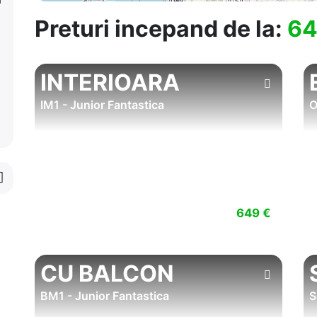
Preturi incepand de la:
64
INTERIOARA
IM1 - Junior Fantastica
O
649 €
CU BALCON
BM1 - Junior Fantastica
S