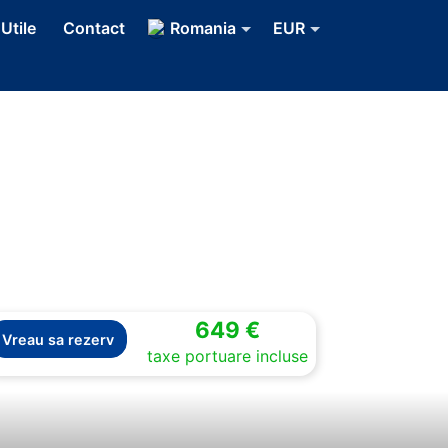
 Utile
Contact
Romania
EUR
649 €
Vreau sa rezerv
Next
taxe portuare incluse