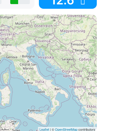
12.6
Leaflet
| ©
OpenStreetMap
contributors