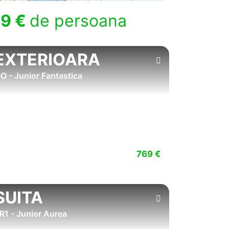
9 €
de persoana
EXTERIOARA
O - Junior Fantastica
769 €
SUITA
R1 - Junior Aurea