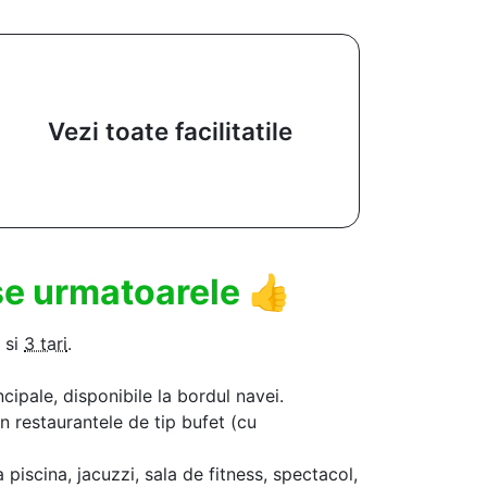
Vezi toate facilitatile
use urmatoarele
👍
si
3 tari
.
ncipale, disponibile la bordul navei.
in restaurantele de tip bufet (cu
a piscina, jacuzzi, sala de fitness, spectacol,