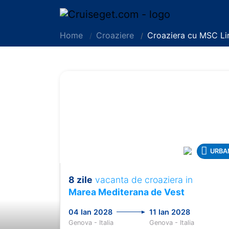
Home
Croaziere
Croaziera cu MSC Li
URBA
8 zile
vacanta de croaziera in
Previous
Marea Mediterana de Vest
04 Ian 2028
11 Ian 2028
Genova - Italia
Genova - Italia