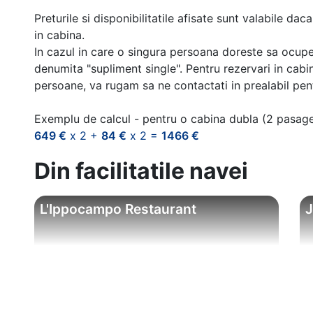
Preturile si disponibilitatile afisate sunt valabile d
in cabina.
In cazul in care o singura persoana doreste sa ocupe
denumita "supliment single". Pentru rezervari in cab
persoane, va rugam sa ne contactati in prealabil pentr
Exemplu de calcul - pentru o cabina dubla (2 pasag
649 €
x 2 +
84 €
x 2 =
1466 €
Din facilitatile navei
L'Ippocampo Restaurant
J