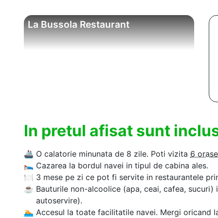
La Bussola Restaurant
In pretul afisat sunt incl
🚢
O calatorie minunata de 8 zile. Poti vizita
6 orase
🛌
Cazarea la bordul navei in tipul de cabina ales.
🍽
3 mese pe zi ce pot fi servite in restaurantele pri
☕
Bauturile non-alcoolice (apa, ceai, cafea, sucuri) 
autoservire).
🏊‍
Accesul la toate facilitatile navei. Mergi oricand l