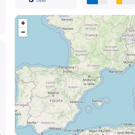
TARI
+
−
a