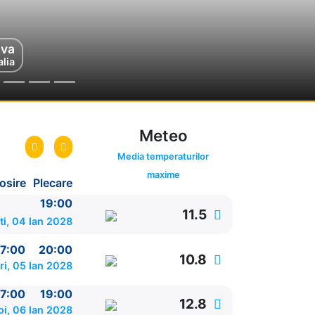
va
alia
Meteo
Media temperaturilor
maxime
osire
Plecare
19:00
11.5
ti, 04 Ian 2028
7:00
20:00
10.8
ri, 05 Ian 2028
7:00
19:00
12.8
oi, 06 Ian 2028