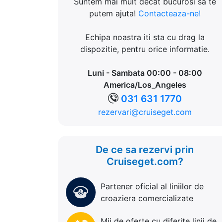
Suntem mai mult decat bucurosi sa te
putem ajuta!
Contacteaza-ne!
Echipa noastra iti sta cu drag la
dispozitie, pentru orice informatie.
Luni - Sambata 00:00 - 08:00
America/Los_Angeles
031 631 1770
rezervari@cruiseget.com
De ce sa rezervi prin
Cruiseget.com?
Partener oficial al liniilor de
croaziera comercializate
Mii de oferte cu diferite linii de