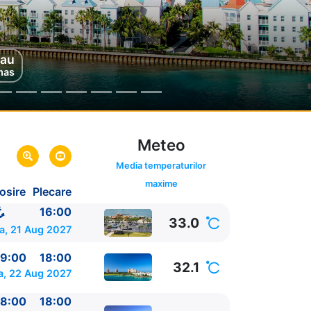
Marine Reserve
au
mas
Bahamas
Meteo
Media temperaturilor
maxime
osire
Plecare
da,
SUA
SUA
16:00
33.0
a, 21 Aug 2027
9:00
18:00
32.1
a, 22 Aug 2027
8:00
18:00