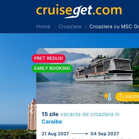
Home
Croaziere
Croaziera cu MSC G
PRET REDUS!
EARLY BOOKING
EXOTI
15 zile
vacanta de croaziera in
Previous
Caraibe
21 Aug 2027
04 Sep 2027