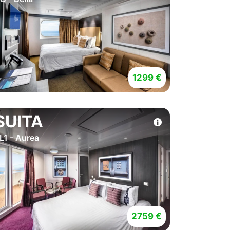
1299 €
SUITA
L1 - Aurea
2759 €