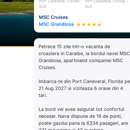
Port Canaveral, Florida -
Port Canaveral, Florida -
SUA
SUA
MSC Cruises
MSC Grandiosa
Petrece 15 zile intr-o vacanta de
croaziera in Caraibe, la bordul navei MSC
Grandiosa, apartinand companiei MSC
Cruises.
Imbarca-te din Port Canaveral, Florida pe
21 Aug 2027 si viziteaza 6 orase din 4
tari.
La bord vei avea asigurat tot confortul
necesar. Nava dispune de 19 de punti,
poate gazdui pana la 6334 pasageri, are
331 m lungime si 43 m latime.