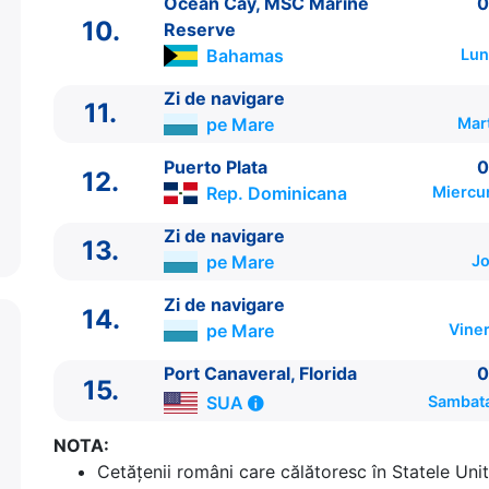
Ocean Cay, MSC Marine
0
10.
Ocean Cay, MSC Marine Reserve
Bahamas
0
10.
Reserve
11.
Zi de navigare
pe Mare
0:00 - 0:00
Bahamas
Lun
12.
Puerto Plata
Rep. Dominicana
08:00 - 17:00
13.
Zi de navigare
pe Mare
0:00 - 0:00
Zi de navigare
11.
14.
Zi de navigare
pe Mare
0:00 - 0:00
pe Mare
Mar
15.
Port Canaveral, Florida
SUA
07:00 - ⚓
Puerto Plata
0
12.
Rep. Dominicana
Miercur
Zi de navigare
13.
pe Mare
Jo
Zi de navigare
14.
pe Mare
Viner
Port Canaveral, Florida
0
15.
SUA
Sambata
NOTA:
Cetăţenii români care călătoresc în Statele Unit