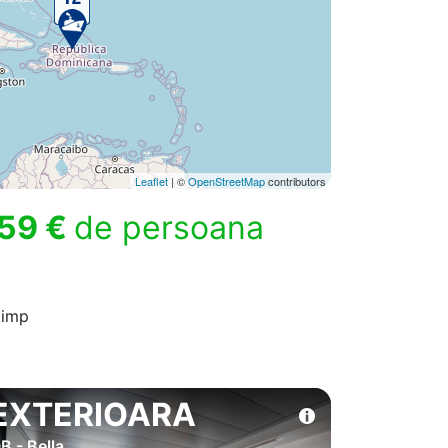
Leaflet
| ©
OpenStreetMap
contributors
59 €
de persoana
timp
EXTERIOARA
B - Bella