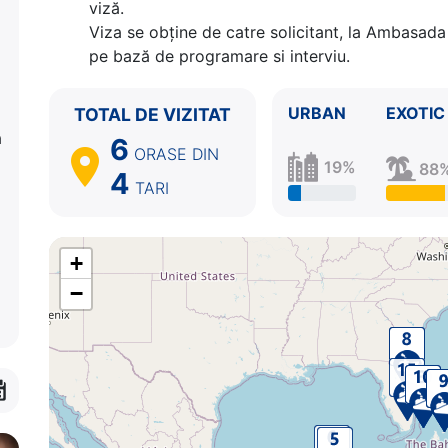
viză.
Viza se obține de catre solicitant, la Ambasada 
pe bază de programare si interviu.
URBAN
EXOTIC
TOTAL DE VIZITAT
a
6
ORASE
DIN
19%
88
4
TARI
+
−