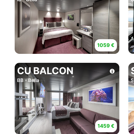
1059 €
CU BALCON
BB - Bella
S
1459 €