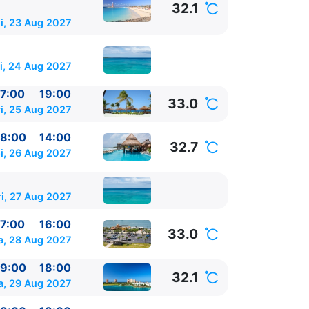
32.1
i, 23 Aug 2027
i, 24 Aug 2027
7:00
19:00
33.0
i, 25 Aug 2027
8:00
14:00
32.7
i, 26 Aug 2027
ri, 27 Aug 2027
:00 - 18:00
7:00
16:00
33.0
a, 28 Aug 2027
9:00
18:00
32.1
a, 29 Aug 2027