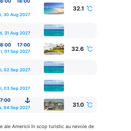
8:00
18:00
8:00 - 18:00
32.1
i, 30 Aug 2027
ti, 31 Aug 2027
8:00
17:00
32.6
i, 01 Sep 2027
i, 02 Sep 2027
i, 03 Sep 2027
7:00
31.0
, 04 Sep 2027
e ale Americii în scop turistic au nevoie de