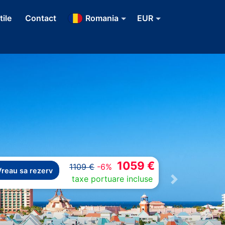
tile
Contact
Romania
EUR
1059 €
1109 €
-6%
Vreau sa rezerv
taxe portuare incluse
Next