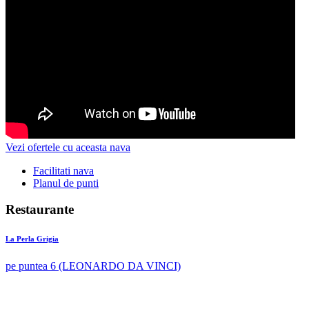
Vezi ofertele cu aceasta nava
Facilitati nava
Planul de punti
Restaurante
La Perla Grigia
pe puntea 6 (LEONARDO DA VINCI)