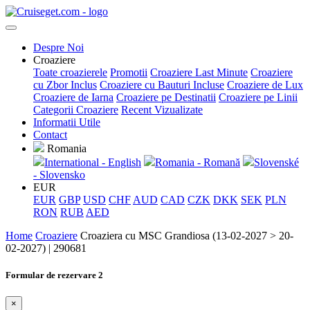
Despre Noi
Croaziere
Toate croazierele
Promotii
Croaziere Last Minute
Croaziere
cu Zbor Inclus
Croaziere cu Bauturi Incluse
Croaziere de Lux
Croaziere de Iarna
Croaziere pe Destinatii
Croaziere pe Linii
Categorii Croaziere
Recent Vizualizate
Informatii Utile
Contact
Romania
International - English
Romania - Romană
Slovenské
- Slovensko
EUR
EUR
GBP
USD
CHF
AUD
CAD
CZK
DKK
SEK
PLN
RON
RUB
AED
Home
Croaziere
Croaziera cu MSC Grandiosa (13-02-2027 > 20-
02-2027) | 290681
Formular de rezervare 2
×