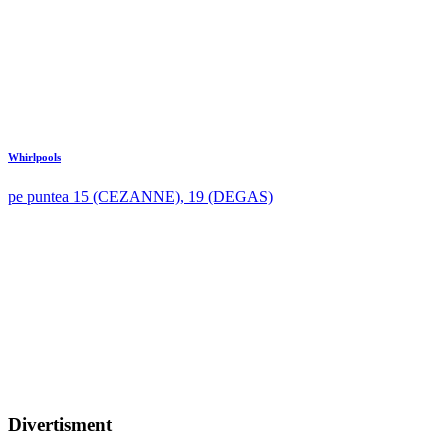
Whirlpools
pe puntea 15 (CEZANNE), 19 (DEGAS)
Divertisment