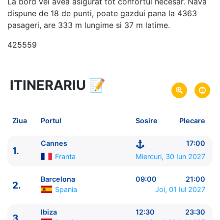
La bord vei avea asigurat tot confortul necesar. Nava
dispune de 18 de punti, poate gazdui pana la 4363
pasageri, are 333 m lungime si 37 m latime.
425559
ITINERARIU
📝
8 zile
vacanta de croaziera in
Marea Mediterana de Vest si Insulele Baleare -
link
oferta
Ziua
Portul
Sosire
Plecare
30 Iun 2027
din Cannes,
Franta
Plecare pe
07 Iul 2027
in Cannes,
Franta
Sosire pe
Cannes
17:00
1.
Franta
Miercuri, 30 Iun 2027
MSC Cruises
MSC Fantasia
★★★★+
Barcelona
09:00
21:00
2.
Spania
Joi, 01 Iul 2027
Ibiza
12:30
23:30
3.