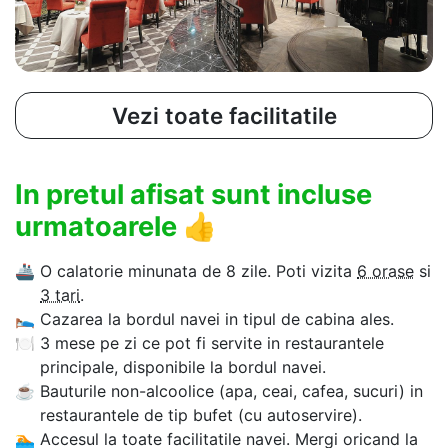
Vezi toate facilitatile
In pretul afisat sunt incluse
urmatoarele
👍
🚢
O calatorie minunata de 8 zile. Poti vizita
6 orase
si
3 tari
.
🛌
Cazarea la bordul navei in tipul de cabina ales.
🍽
3 mese pe zi ce pot fi servite in restaurantele
principale, disponibile la bordul navei.
☕
Bauturile non-alcoolice (apa, ceai, cafea, sucuri) in
restaurantele de tip bufet (cu autoservire).
🏊‍
Accesul la toate facilitatile navei. Mergi oricand la