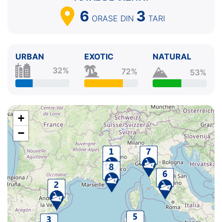
6
3
ORASE
DIN
TARI
URBAN
EXOTIC
NATURAL
32%
72%
53%
+
−