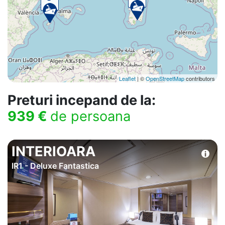
Leaflet
| ©
OpenStreetMap
contributors
Preturi incepand de la:
939 €
de persoana
INTERIOARA
IR1 - Deluxe Fantastica