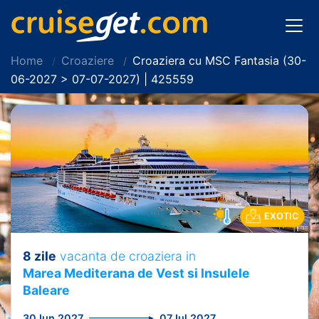
Home
Croaziere
Croaziera cu MSC Fantasia (30-
06-2027 > 07-07-2027) | 425559
EXOTIC
8 zile
vacanta de croaziera in
Marea Mediterana de Vest si Insulele
Baleare
30 Iun 2027
07 Iul 2027