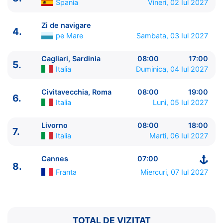
Spania
Vineri, 02 Iul 2027
Zi de navigare
4.
pe Mare
Sambata, 03 Iul 2027
Cagliari, Sardinia
08:00
17:00
5.
Italia
Duminica, 04 Iul 2027
ITINERARIU
Ziua | Portul | Sosire - Plecare
Civitavecchia, Roma
08:00
19:00
6.
----------------------------------------
Italia
Luni, 05 Iul 2027
1.
Cannes
Franta
⚓ - 17:00
2.
Barcelona
Spania
09:00 - 21:00
Livorno
08:00
18:00
7.
Italia
Marti, 06 Iul 2027
3.
Ibiza
Spania
12:30 - 23:30
4.
Zi de navigare
pe Mare
0:00 - 0:00
Cannes
07:00
5.
Cagliari, Sardinia
Italia
08:00 - 17:00
8.
6.
Civitavecchia, Roma
Italia
08:00 - 19:00
Franta
Miercuri, 07 Iul 2027
7.
Livorno
Italia
08:00 - 18:00
8.
Cannes
Franta
07:00 - ⚓
TOTAL DE VIZITAT