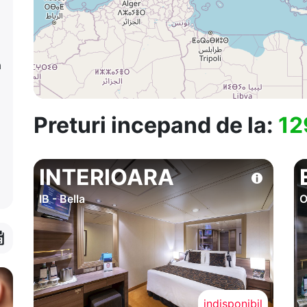
a
Preturi incepand de la:
12
INTERIOARA
IB - Bella
O
indisponibil