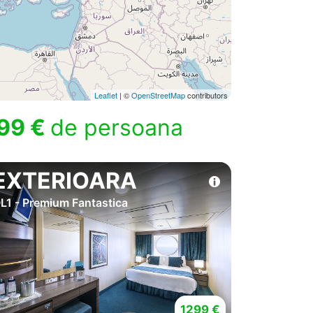
Leaflet
| ©
OpenStreetMap
contributors
99 €
de persoana
EXTERIOARA
L1 - Premium Fantastica
1299 €