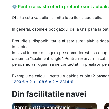
Pentru aceasta oferta preturile sunt actualiz
⚙
Oferta este valabila in limita locurilor disponibile.
In general, cabinele pot gazdui de la una pana la patr
Preturile si disponibilitatile afisate sunt valabile d
in cabina.
In cazul in care o singura persoana doreste sa ocupe
denumita "supliment single". Pentru rezervari in cab
persoane, va rugam sa ne contactati in prealabil pentr
Exemplu de calcul - pentru o cabina dubla (2 pasag
1299 €
x 2 +
108 €
x 2 =
2814 €
Din facilitatile navei
Cerchio d'Oro Panoramic
R