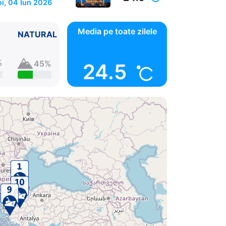
oi, 04 Iun 2026
Media pe toate zilele
NATURAL
%
45%
24.5