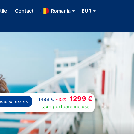
tile
Contact
Romania
EUR
1299 €
1489 €
-15%
eau sa rezerv
taxe portuare incluse
Next