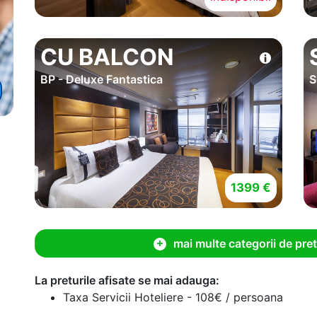
CU BALCON
BP - Deluxe Fantastica
S
1399 €
mai multe categorii de pret
La preturile afisate se mai adauga:
Taxa Servicii Hoteliere - 108€ / persoana