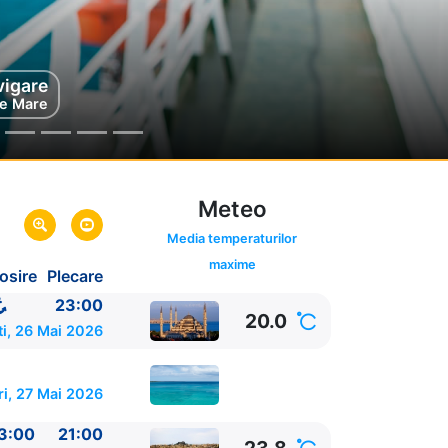
vigare
fu
ia
e Mare
Meteo
Media temperaturilor
maxime
osire
Plecare
23:00
20.0
ti, 26 Mai 2026
ri, 27 Mai 2026
3:00
21:00