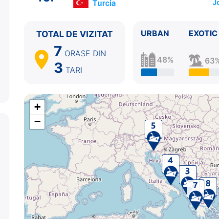
Turcia
J
10.
Istanbul
Turcia
10:00 - ⚓
URBAN
EXOTIC
TOTAL DE VIZITAT
7
ORASE
DIN
48%
63
3
TARI
+
−