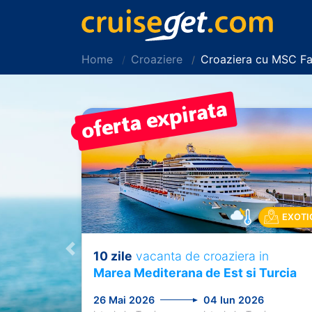
Home
Croaziere
Croaziera cu MSC Fa
PRET REDUS!
EXOTI
10 zile
vacanta de croaziera in
Previous
Marea Mediterana de Est si Turcia
26 Mai 2026
04 Iun 2026