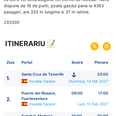
dispune de 18 de punti, poate gazdui pana la 4363
pasageri, are 333 m lungime si 37 m latime.
293300
ITINERARIU
📝
8 zile
vacanta de croaziera in
Insulele Canare si Madeira -
link oferta
14 Feb 2027
din Santa Cruz de Tenerife,
Plecare pe
Ziua
Portul
Sosire
Plecare
Insulele Canare
21 Feb 2027
in Santa Cruz de Tenerife,
Sosire pe
Santa Cruz de Tenerife
23:00
1.
Insulele Canare
Insulele Canare
Duminica, 14 Feb 2027
MSC Cruises
Puerto del Rosario,
09:00
17:00
MSC Fantasia
2.
★★★★+
Fuerteventura
Insulele Canare
Luni, 15 Feb 2027
Funchal, Madeira
10:00
20:00