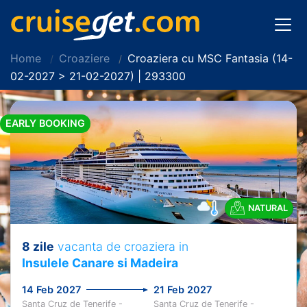
Home
Croaziere
Croaziera cu MSC Fantasia (14-
02-2027 > 21-02-2027) | 293300
EARLY BOOKING
NATURAL
8 zile
vacanta de croaziera in
Insulele Canare si Madeira
14 Feb 2027
21 Feb 2027
Santa Cruz de Tenerife -
Santa Cruz de Tenerife -