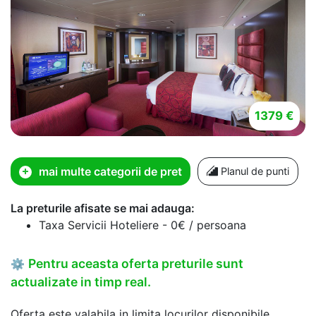
1379 €
mai multe categorii de pret
Planul de punti
La preturile afisate se mai adauga:
Taxa Servicii Hoteliere - 0€ / persoana
Pentru aceasta oferta preturile sunt
⚙
actualizate in timp real.
Oferta este valabila in limita locurilor disponibile.