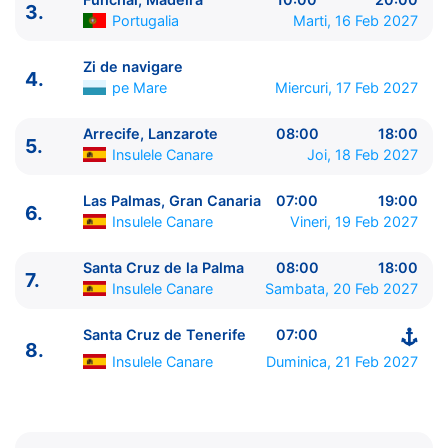
3.
Portugalia
Marti, 16 Feb 2027
Zi de navigare
4.
pe Mare
Miercuri, 17 Feb 2027
Arrecife, Lanzarote
08:00
18:00
5.
Insulele Canare
Joi, 18 Feb 2027
ITINERARIU
Ziua | Portul | Sosire - Plecare
Las Palmas, Gran Canaria
07:00
19:00
6.
----------------------------------------
Insulele Canare
Vineri, 19 Feb 2027
1.
Santa Cruz de Tenerife
Insulele Canare
⚓ -
Santa Cruz de la Palma
08:00
18:00
23:00
7.
Insulele Canare
Sambata, 20 Feb 2027
2.
Puerto del Rosario, Fuerteventura
Insulele
Canare
09:00 - 17:00
Santa Cruz de Tenerife
07:00
3.
Funchal, Madeira
Portugalia
10:00 - 20:00
8.
Insulele Canare
Duminica, 21 Feb 2027
4.
Zi de navigare
pe Mare
0:00 - 0:00
5.
Arrecife, Lanzarote
Insulele Canare
08:00 - 18:00
6.
Las Palmas, Gran Canaria
Insulele Canare
07:00 -
19:00