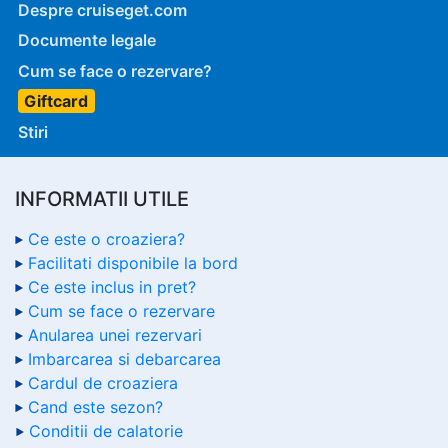
Despre cruiseget.com
Documente legale
Cum se face o rezervare?
Giftcard
Stiri
INFORMATII UTILE
Ce este o croaziera?
Facilitati disponibile la bord
Ce este inclus in pret?
Cum se face o rezervare
Anularea unei rezervari
Imbarcarea si debarcarea
Cardul de croaziera
Cand este sezon?
Conditii de calatorie