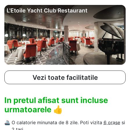
L'Etoile Yacht Club Restaurant
Vezi toate facilitatile
In pretul afisat sunt incluse
urmatoarele
👍
🚢
O calatorie minunata de 8 zile. Poti vizita
6 orase
si
2 tari
.