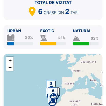
TOTAL DE VIZITAT
7.
Santa Cruz de la Palma
Insulele Canare
08:00 -
18:00
6
2
ORASE
DIN
TARI
8.
Santa Cruz de Tenerife
Insulele Canare
07:00 -
⚓
URBAN
EXOTIC
NATURAL
26%
62%
63%
+
−