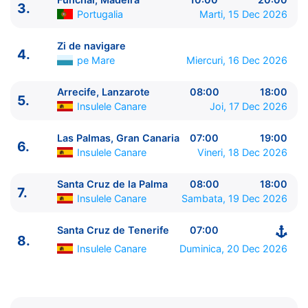
3.
Portugalia
Marti, 15 Dec 2026
Zi de navigare
4.
pe Mare
Miercuri, 16 Dec 2026
Arrecife, Lanzarote
08:00
18:00
5.
Insulele Canare
Joi, 17 Dec 2026
ITINERARIU
Ziua | Portul | Sosire - Plecare
Las Palmas, Gran Canaria
07:00
19:00
6.
----------------------------------------
Insulele Canare
Vineri, 18 Dec 2026
1.
Santa Cruz de Tenerife
Insulele Canare
⚓ -
Santa Cruz de la Palma
08:00
18:00
23:00
7.
Insulele Canare
Sambata, 19 Dec 2026
2.
Puerto del Rosario, Fuerteventura
Insulele
Canare
09:00 - 17:00
Santa Cruz de Tenerife
07:00
3.
Funchal, Madeira
Portugalia
10:00 - 20:00
8.
Insulele Canare
Duminica, 20 Dec 2026
4.
Zi de navigare
pe Mare
0:00 - 0:00
5.
Arrecife, Lanzarote
Insulele Canare
08:00 - 18:00
6.
Las Palmas, Gran Canaria
Insulele Canare
07:00 -
19:00