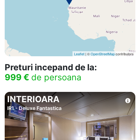
Leaflet
| ©
OpenStreetMap
contributors
Preturi incepand de la:
999 €
de persoana
INTERIOARA
IR1 - Deluxe Fantastica