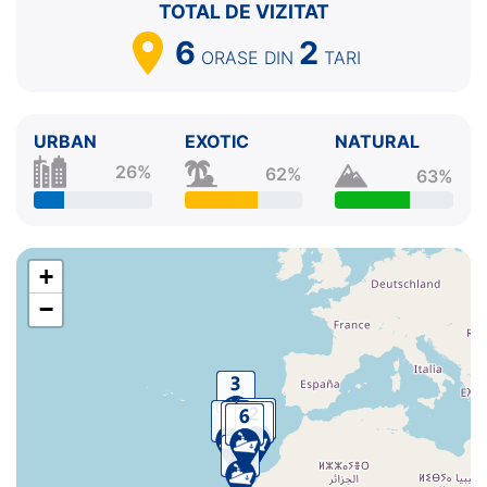
TOTAL DE VIZITAT
7.
Santa Cruz de la Palma
Insulele Canare
08:00 -
18:00
6
2
ORASE
DIN
TARI
8.
Santa Cruz de Tenerife
Insulele Canare
07:00 -
⚓
URBAN
EXOTIC
NATURAL
26%
62%
63%
+
−