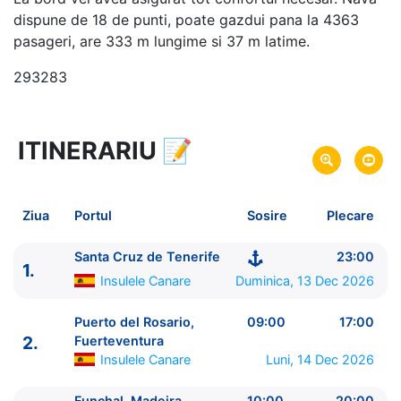
dispune de 18 de punti, poate gazdui pana la 4363
pasageri, are 333 m lungime si 37 m latime.
293283
ITINERARIU
📝
8 zile
vacanta de croaziera in
Insulele Canare si Madeira -
link oferta
13 Dec 2026
din Santa Cruz de Tenerife,
Plecare pe
Ziua
Portul
Sosire
Plecare
Insulele Canare
20 Dec 2026
in Santa Cruz de Tenerife,
Sosire pe
Santa Cruz de Tenerife
23:00
1.
Insulele Canare
Insulele Canare
Duminica, 13 Dec 2026
MSC Cruises
Puerto del Rosario,
09:00
17:00
MSC Fantasia
2.
★★★★+
Fuerteventura
Insulele Canare
Luni, 14 Dec 2026
Funchal, Madeira
10:00
20:00