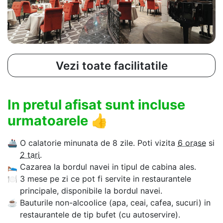
Vezi toate facilitatile
In pretul afisat sunt incluse
urmatoarele
👍
🚢
O calatorie minunata de 8 zile. Poti vizita
6 orase
si
2 tari
.
🛌
Cazarea la bordul navei in tipul de cabina ales.
🍽
3 mese pe zi ce pot fi servite in restaurantele
principale, disponibile la bordul navei.
☕
Bauturile non-alcoolice (apa, ceai, cafea, sucuri) in
restaurantele de tip bufet (cu autoservire).