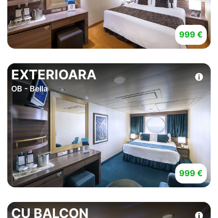
999 €
EXTERIOARA
OB - Bella
999 €
CU BALCON