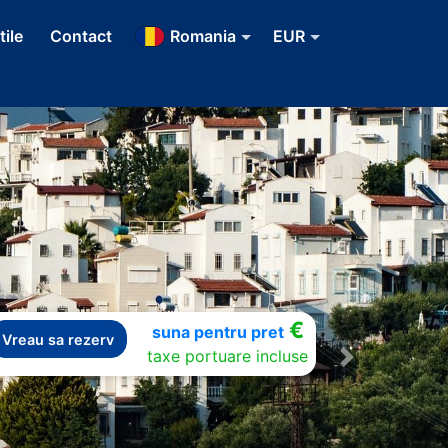
tile
Contact
Romania
EUR
€
suna pentru pret
Vreau sa rezerv
taxe portuare incluse
Next