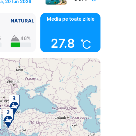
a, 20 Iun 2026
Media pe toate zilele
NATURAL
%
46%
27.8