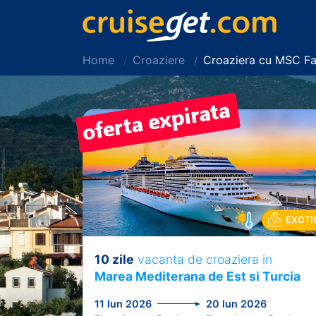
Home
Croaziere
Croaziera cu MSC Fa
EXOTI
10 zile
vacanta de croaziera in
Previous
Marea Mediterana de Est si Turcia
11 Iun 2026
20 Iun 2026