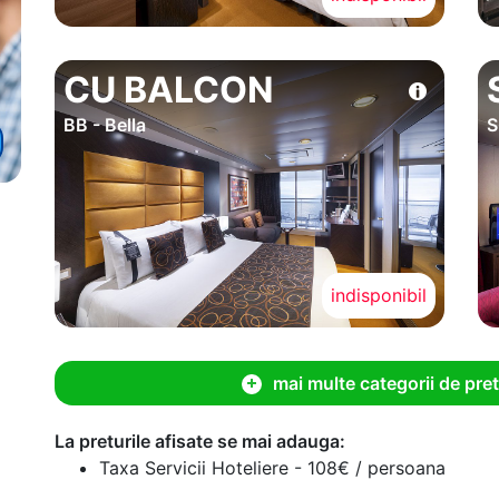
CU BALCON
BB - Bella
S
indisponibil
mai multe categorii de pret
La preturile afisate se mai adauga:
Taxa Servicii Hoteliere - 108€ / persoana