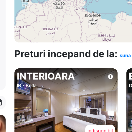
a
Preturi incepand de la:
suna 
INTERIOARA
IB - Bella
O
indisponibil