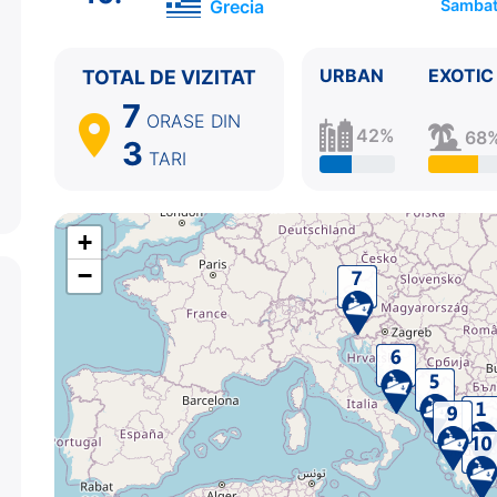
Grecia
Sambat
10.
Pireu, Atena
Grecia
08:00 - ⚓
URBAN
EXOTIC
TOTAL DE VIZITAT
7
ORASE
DIN
42%
68
3
TARI
+
−