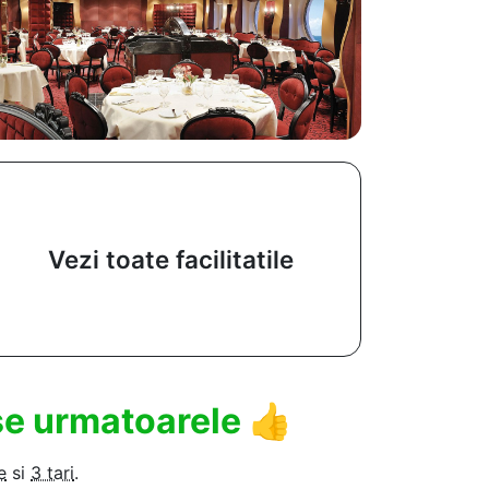
Vezi toate facilitatile
use urmatoarele
👍
e
si
3 tari
.