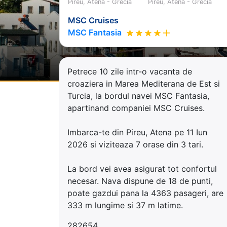
Pireu, Atena - Grecia
Pireu, Atena - Grecia
MSC Cruises
MSC Fantasia
Petrece 10 zile intr-o vacanta de
croaziera in Marea Mediterana de Est si
Turcia, la bordul navei MSC Fantasia,
apartinand companiei MSC Cruises.
Imbarca-te din Pireu, Atena pe 11 Iun
2026 si viziteaza 7 orase din 3 tari.
La bord vei avea asigurat tot confortul
necesar. Nava dispune de 18 de punti,
poate gazdui pana la 4363 pasageri, are
333 m lungime si 37 m latime.
282654