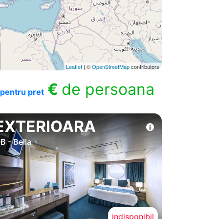
Leaflet
| ©
OpenStreetMap
contributors
€
de persoana
pentru pret
EXTERIOARA
B - Bella
indisponibil