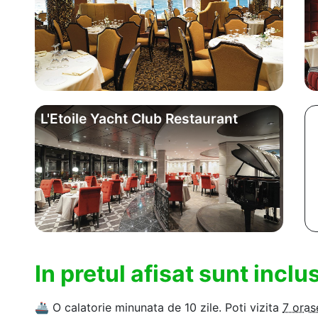
L'Etoile Yacht Club Restaurant
In pretul afisat sunt incl
🚢
O calatorie minunata de 10 zile. Poti vizita
7 oras