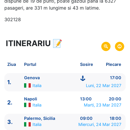
dispune de 19 de punti, poate gazdui pana la 6327
pasageri, are 331 m lungime si 43 m latime.
302128
ITINERARIU
📝
8 zile
vacanta de croaziera in
Marea Mediterana de Vest si Tunisia -
link oferta
22 Mar 2027
din Genova,
Italia
Plecare pe
Ziua
Portul
Sosire
Plecare
29 Mar 2027
in Genova,
Italia
Sosire pe
Genova
17:00
1.
MSC Cruises
Italia
Luni, 22 Mar 2027
MSC Euribia
★★★★★
Napoli
13:00
20:00
2.
Italia
Marti, 23 Mar 2027
Palermo, Sicilia
09:00
18:00
3.
Italia
Miercuri, 24 Mar 2027