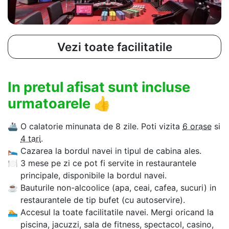
Vezi toate facilitatile
In pretul afisat sunt incluse
urmatoarele
👍
🚢
O calatorie minunata de 8 zile. Poti vizita
6 orase
si
4 tari
.
🛌
Cazarea la bordul navei in tipul de cabina ales.
🍽
3 mese pe zi ce pot fi servite in restaurantele
principale, disponibile la bordul navei.
☕
Bauturile non-alcoolice (apa, ceai, cafea, sucuri) in
restaurantele de tip bufet (cu autoservire).
🏊‍
Accesul la toate facilitatile navei. Mergi oricand la
piscina, jacuzzi, sala de fitness, spectacol, casino,