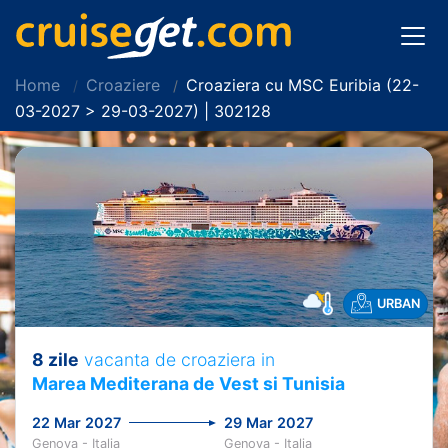
Home
Croaziere
Croaziera cu MSC Euribia (22-
03-2027 > 29-03-2027) | 302128
URBAN
8 zile
vacanta de croaziera in
Marea Mediterana de Vest si Tunisia
22 Mar 2027
29 Mar 2027
Genova - Italia
Genova - Italia