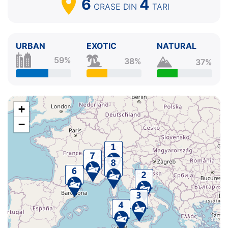
6
4
ORASE
DIN
TARI
URBAN
EXOTIC
NATURAL
59%
38%
37%
+
−