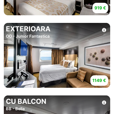
919 €
EXTERIOARA
OO - Junior Fantastica
1149 €
CU BALCON
BB - Bella