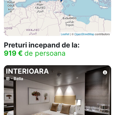
Leaflet
| ©
OpenStreetMap
contributors
Preturi incepand de la:
919 €
de persoana
INTERIOARA
IB - Bella