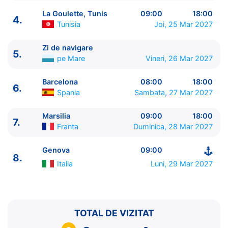
La Goulette, Tunis
09:00
18:00
4.
Tunisia
Joi, 25 Mar 2027
Zi de navigare
5.
ITINERARIU
pe Mare
Vineri, 26 Mar 2027
Ziua | Portul | Sosire - Plecare
----------------------------------------
Barcelona
08:00
18:00
6.
1.
Genova
Italia
⚓ - 17:00
Spania
Sambata, 27 Mar 2027
2.
Napoli
Italia
13:00 - 20:00
3.
Palermo, Sicilia
Italia
09:00 - 18:00
Marsilia
09:00
18:00
7.
Franta
Duminica, 28 Mar 2027
4.
La Goulette, Tunis
Tunisia
09:00 - 18:00
5.
Zi de navigare
pe Mare
0:00 - 0:00
Genova
09:00
6.
Barcelona
Spania
08:00 - 18:00
8.
7.
Marsilia
Franta
09:00 - 18:00
Italia
Luni, 29 Mar 2027
8.
Genova
Italia
09:00 - ⚓
TOTAL DE VIZITAT