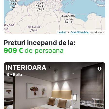
Leaflet
| ©
OpenStreetMap
contributors
Preturi incepand de la:
909 €
de persoana
INTERIOARA
IB - Bella