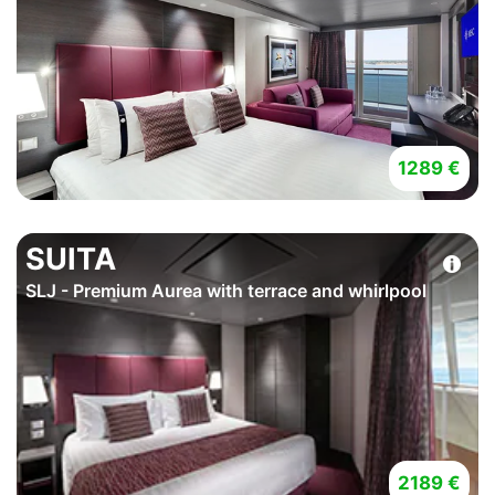
1289 €
SUITA
SLJ - Premium Aurea with terrace and whirlpool
2189 €