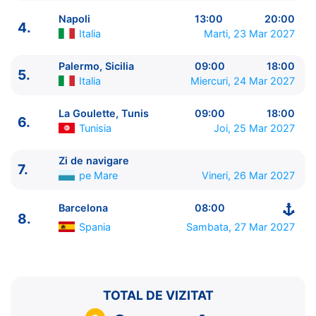
Napoli
13:00
20:00
4.
Italia
Marti, 23 Mar 2027
Palermo, Sicilia
09:00
18:00
5.
ITINERARIU
Italia
Miercuri, 24 Mar 2027
Ziua | Portul | Sosire - Plecare
----------------------------------------
La Goulette, Tunis
09:00
18:00
6.
1.
Barcelona
Spania
⚓ - 18:00
Tunisia
Joi, 25 Mar 2027
2.
Marsilia
Franta
09:00 - 18:00
3.
Genova
Italia
09:00 - 17:00
Zi de navigare
7.
pe Mare
Vineri, 26 Mar 2027
4.
Napoli
Italia
13:00 - 20:00
5.
Palermo, Sicilia
Italia
09:00 - 18:00
Barcelona
08:00
6.
La Goulette, Tunis
Tunisia
09:00 - 18:00
8.
7.
Zi de navigare
pe Mare
0:00 - 0:00
Spania
Sambata, 27 Mar 2027
8.
Barcelona
Spania
08:00 - ⚓
TOTAL DE VIZITAT