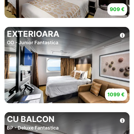
909 €
EXTERIOARA
OO - Junior Fantastica
1099 €
CU BALCON
BP - Deluxe Fantastica