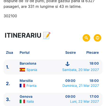
dispune de 19 de punti, poate gazdui pana la 6327
pasageri, are 331 m lungime si 43 m latime.
302100
ITINERARIU
📝
8 zile
vacanta de croaziera in
Marea Mediterana de Vest si Tunisia -
link oferta
20 Mar 2027
din Barcelona,
Spania
Plecare pe
Ziua
Portul
Sosire
Plecare
27 Mar 2027
in Barcelona,
Spania
Sosire pe
Barcelona
18:00
1.
MSC Cruises
Spania
Sambata, 20 Mar 2027
MSC Euribia
★★★★★
Marsilia
09:00
18:00
2.
Franta
Duminica, 21 Mar 2027
Genova
09:00
17:00
3.
Italia
Luni, 22 Mar 2027