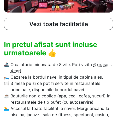
Vezi toate facilitatile
In pretul afisat sunt incluse
urmatoarele
👍
🚢
O calatorie minunata de 8 zile. Poti vizita
6 orase
si
4 tari
.
🛌
Cazarea la bordul navei in tipul de cabina ales.
🍽
3 mese pe zi ce pot fi servite in restaurantele
principale, disponibile la bordul navei.
☕
Bauturile non-alcoolice (apa, ceai, cafea, sucuri) in
restaurantele de tip bufet (cu autoservire).
🏊‍
Accesul la toate facilitatile navei. Mergi oricand la
piscina, jacuzzi, sala de fitness, spectacol, casino,