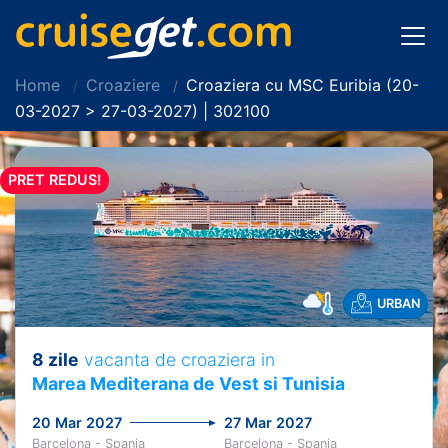
Home
Croaziere
Croaziera cu MSC Euribia (20-
03-2027 > 27-03-2027) | 302100
PRET REDUS!
URBAN
8 zile
vacanta de croaziera in
Marea Mediterana de Vest si Tunisia
20 Mar 2027
27 Mar 2027
Barcelona - Spania
Barcelona - Spania