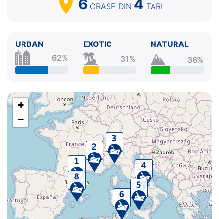
6
4
ORASE
DIN
TARI
URBAN
EXOTIC
NATURAL
62%
31%
36%
+
−