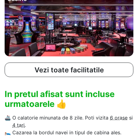
Vezi toate facilitatile
In pretul afisat sunt incluse
urmatoarele
👍
🚢
O calatorie minunata de 8 zile. Poti vizita
6 orase
si
4 tari
.
🛌
Cazarea la bordul navei in tipul de cabina ales.