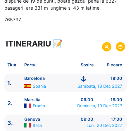
dispune de 19 de punti, poate gazdui pana la 6327
pasageri, are 331 m lungime si 43 m latime.
765797
ITINERARIU
📝
8 zile
vacanta de croaziera in
Marea Mediterana de Vest si Tunisia -
link oferta
18 Dec 2027
din Barcelona,
Spania
Plecare pe
Ziua
Portul
Sosire
Plecare
25 Dec 2027
in Barcelona,
Spania
Sosire pe
Barcelona
18:00
1.
MSC Cruises
Spania
Sambata, 18 Dec 2027
MSC Euribia
★★★★★
Marsilia
09:00
18:00
2.
Franta
Duminica, 19 Dec 2027
Genova
09:00
17:00
3.
Italia
Luni, 20 Dec 2027