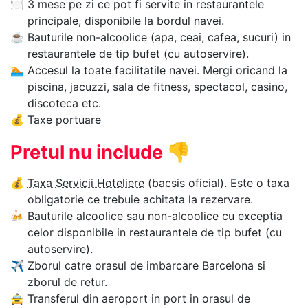
🍽
3 mese pe zi ce pot fi servite in restaurantele
principale, disponibile la bordul navei.
☕
Bauturile non-alcoolice (apa, ceai, cafea, sucuri) in
restaurantele de tip bufet (cu autoservire).
🏊‍
Accesul la toate facilitatile navei. Mergi oricand la
piscina, jacuzzi, sala de fitness, spectacol, casino,
discoteca etc.
💰
Taxe portuare
Pretul nu include
👎
💰
Taxa Servicii Hoteliere
(bacsis oficial). Este o taxa
obligatorie ce trebuie achitata la rezervare.
🍻
Bauturile alcoolice sau non-alcoolice cu exceptia
celor disponibile in restaurantele de tip bufet (cu
autoservire).
✈
Zborul catre orasul de imbarcare Barcelona si
zborul de retur.
🚖
Transferul din aeroport in port in orasul de