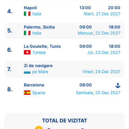
Napoli
13:00
20:00
4.
Italia
Marti, 21 Dec 2027
Palermo, Sicilia
09:00
18:00
5.
ITINERARIU
Italia
Miercuri, 22 Dec 2027
Ziua | Portul | Sosire - Plecare
----------------------------------------
La Goulette, Tunis
09:00
18:00
6.
1.
Barcelona
Spania
⚓ - 18:00
Tunisia
Joi, 23 Dec 2027
2.
Marsilia
Franta
09:00 - 18:00
3.
Genova
Italia
09:00 - 17:00
Zi de navigare
7.
pe Mare
Vineri, 24 Dec 2027
4.
Napoli
Italia
13:00 - 20:00
5.
Palermo, Sicilia
Italia
09:00 - 18:00
Barcelona
08:00
6.
La Goulette, Tunis
Tunisia
09:00 - 18:00
8.
7.
Zi de navigare
pe Mare
0:00 - 0:00
Spania
Sambata, 25 Dec 2027
8.
Barcelona
Spania
08:00 - ⚓
TOTAL DE VIZITAT