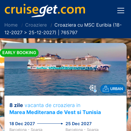
Home
Croaziere
Croaziera cu MSC Euribia (18-
12-2027 > 25-12-2027) | 765797
EARLY BOOKING
URBAN
8 zile
vacanta de croaziera in
Marea Mediterana de Vest si Tunisia
18 Dec 2027
25 Dec 2027
Barcelona - Spania
Barcelona - Spania