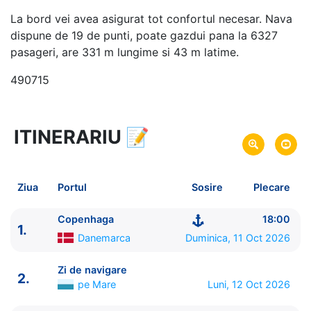
La bord vei avea asigurat tot confortul necesar. Nava
dispune de 19 de punti, poate gazdui pana la 6327
pasageri, are 331 m lungime si 43 m latime.
490715
ITINERARIU
📝
11 zile
vacanta de croaziera in
Repozitionare din Europa de Nord in Marea
Mediterana -
link oferta
Ziua
Portul
Sosire
Plecare
11 Oct 2026
din Copenhaga,
Danemarca
Plecare pe
21 Oct 2026
in Marsilia,
Franta
Sosire pe
Copenhaga
18:00
1.
Danemarca
Duminica, 11 Oct 2026
MSC Cruises
MSC Euribia
★★★★★
Zi de navigare
2.
pe Mare
Luni, 12 Oct 2026