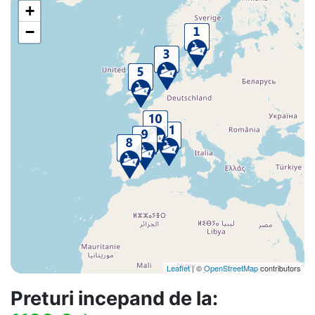
+
−
Leaflet
| ©
OpenStreetMap
contributors
Preturi incepand de la: