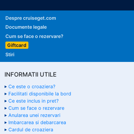
Despre cruiseget.com
Documente legale
Cum se face o rezervare?
Giftcard
Stiri
INFORMATII UTILE
Ce este o croaziera?
Facilitati disponibile la bord
Ce este inclus in pret?
Cum se face o rezervare
Anularea unei rezervari
Imbarcarea si debarcarea
Cardul de croaziera