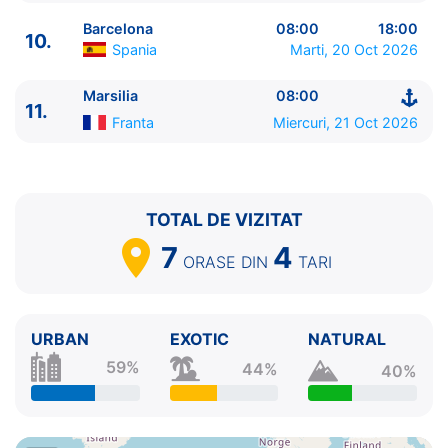
10.
Barcelona
Spania
08:00 - 18:00
Barcelona
08:00
18:00
10.
11.
Marsilia
Franta
08:00 - ⚓
Spania
Marti, 20 Oct 2026
Marsilia
08:00
11.
Franta
Miercuri, 21 Oct 2026
TOTAL DE VIZITAT
7
4
ORASE
DIN
TARI
URBAN
EXOTIC
NATURAL
59%
44%
40%