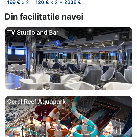
1199 €
x 2 +
120 €
x 2 =
2638 €
Din facilitatile navei
TV Studio and Bar
Coral Reef Aquapark