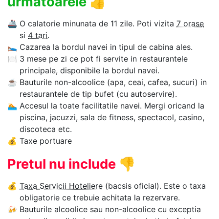
urmatoarele
👍
🚢
O calatorie minunata de 11 zile. Poti vizita
7 orase
si
4 tari
.
🛌
Cazarea la bordul navei in tipul de cabina ales.
🍽
3 mese pe zi ce pot fi servite in restaurantele
principale, disponibile la bordul navei.
☕
Bauturile non-alcoolice (apa, ceai, cafea, sucuri) in
restaurantele de tip bufet (cu autoservire).
🏊‍
Accesul la toate facilitatile navei. Mergi oricand la
piscina, jacuzzi, sala de fitness, spectacol, casino,
discoteca etc.
💰
Taxe portuare
Pretul nu include
👎
💰
Taxa Servicii Hoteliere
(bacsis oficial). Este o taxa
obligatorie ce trebuie achitata la rezervare.
🍻
Bauturile alcoolice sau non-alcoolice cu exceptia