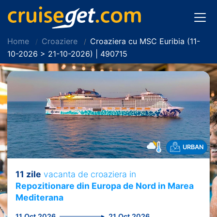
Home
Croaziere
Croaziera cu MSC Euribia (11-
10-2026 > 21-10-2026) | 490715
URBAN
11 zile
vacanta de croaziera in
Repozitionare din Europa de Nord in Marea
Mediterana
11 Oct 2026
21 Oct 2026