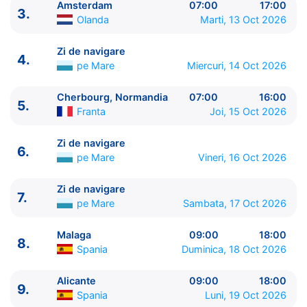
Amsterdam
07:00
17:00
3.
Olanda
Marti, 13 Oct 2026
Zi de navigare
4.
pe Mare
Miercuri, 14 Oct 2026
Cherbourg, Normandia
07:00
16:00
5.
Franta
Joi, 15 Oct 2026
ITINERARIU
Ziua | Portul | Sosire - Plecare
Zi de navigare
6.
----------------------------------------
pe Mare
Vineri, 16 Oct 2026
1.
Copenhaga
Danemarca
⚓ - 18:00
2.
Zi de navigare
pe Mare
0:00 - 0:00
Zi de navigare
7.
pe Mare
Sambata, 17 Oct 2026
3.
Amsterdam
Olanda
07:00 - 17:00
4.
Zi de navigare
pe Mare
0:00 - 0:00
Malaga
09:00
18:00
5.
Cherbourg, Normandia
Franta
07:00 - 16:00
8.
Spania
Duminica, 18 Oct 2026
6.
Zi de navigare
pe Mare
0:00 - 0:00
7.
Zi de navigare
pe Mare
0:00 - 0:00
Alicante
09:00
18:00
8.
Malaga
Spania
09:00 - 18:00
9.
Spania
Luni, 19 Oct 2026
9.
Alicante
Spania
09:00 - 18:00