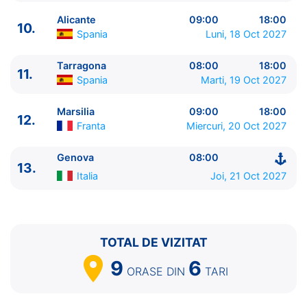
10.
Alicante
Spania
09:00 - 18:00
Alicante
09:00
18:00
10.
11.
Tarragona
Spania
08:00 - 18:00
Spania
Luni, 18 Oct 2027
12.
Marsilia
Franta
09:00 - 18:00
13.
Genova
Italia
08:00 - ⚓
Tarragona
08:00
18:00
11.
Spania
Marti, 19 Oct 2027
Marsilia
09:00
18:00
12.
Franta
Miercuri, 20 Oct 2027
Genova
08:00
13.
Italia
Joi, 21 Oct 2027
TOTAL DE VIZITAT
9
6
ORASE
DIN
TARI