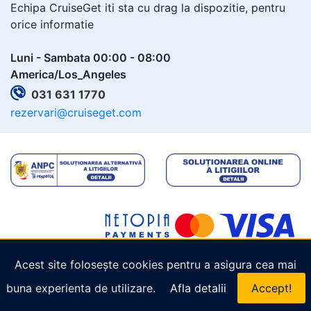
Echipa CruiseGet iti sta cu drag la dispozitie, pentru
orice informatie
Luni - Sambata 00:00 - 08:00
America/Los_Angeles
031 631 1770
rezervari@cruiseget.com
Acest site folosește cookies pentru a asigura cea mai
Copyright © 2026
Cruiseget.com
. Toate drepturile
buna experienta de utilizare.
Afla detalii
Accept!
rezervate.