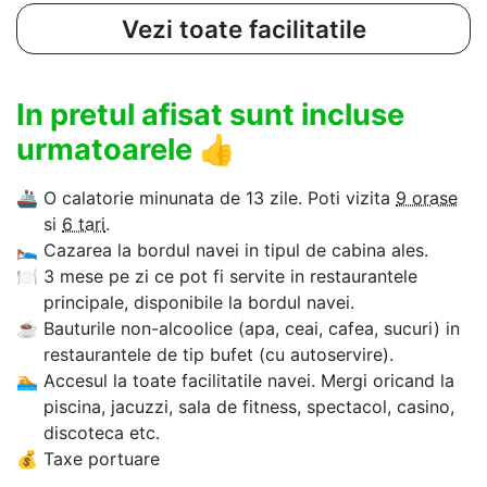
Vezi toate facilitatile
In pretul afisat sunt incluse
urmatoarele
👍
🚢
O calatorie minunata de 13 zile. Poti vizita
9 orase
si
6 tari
.
🛌
Cazarea la bordul navei in tipul de cabina ales.
🍽
3 mese pe zi ce pot fi servite in restaurantele
principale, disponibile la bordul navei.
☕
Bauturile non-alcoolice (apa, ceai, cafea, sucuri) in
restaurantele de tip bufet (cu autoservire).
🏊‍
Accesul la toate facilitatile navei. Mergi oricand la
piscina, jacuzzi, sala de fitness, spectacol, casino,
discoteca etc.
💰
Taxe portuare