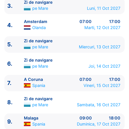
Zi de navigare
3.
pe Mare
Luni, 11 Oct 2027
Amsterdam
07:00
17:00
4.
Olanda
Marti, 12 Oct 2027
Zi de navigare
5.
pe Mare
Miercuri, 13 Oct 2027
ITINERARIU
Ziua | Portul | Sosire - Plecare
Zi de navigare
6.
----------------------------------------
pe Mare
Joi, 14 Oct 2027
1.
Kiel
Germania
⚓ - 18:00
2.
Copenhaga
Danemarca
08:00 - 18:00
A Coruna
07:00
17:00
7.
Spania
Vineri, 15 Oct 2027
3.
Zi de navigare
pe Mare
0:00 - 0:00
4.
Amsterdam
Olanda
07:00 - 17:00
Zi de navigare
5.
Zi de navigare
pe Mare
0:00 - 0:00
8.
pe Mare
Sambata, 16 Oct 2027
6.
Zi de navigare
pe Mare
0:00 - 0:00
7.
A Coruna
Spania
07:00 - 17:00
Malaga
09:00
18:00
8.
Zi de navigare
pe Mare
0:00 - 0:00
9.
Spania
Duminica, 17 Oct 2027
9.
Malaga
Spania
09:00 - 18:00