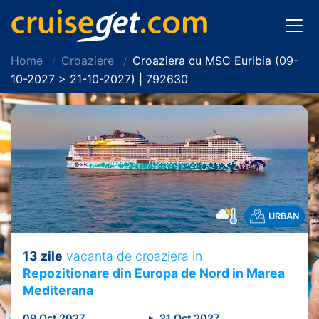
Home
Croaziere
Croaziera cu MSC Euribia (09-
10-2027 > 21-10-2027) | 792630
URBAN
13 zile
vacanta de croaziera in
Repozitionare din Europa de Nord in Marea
Mediterana
09 Oct 2027
21 Oct 2027