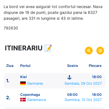
La bord vei avea asigurat tot confortul necesar. Nava
dispune de 19 de punti, poate gazdui pana la 6327
pasageri, are 331 m lungime si 43 m latime.
792630
ITINERARIU
📝
13 zile
vacanta de croaziera in
Repozitionare din Europa de Nord in Marea
Mediterana -
link oferta
Ziua
Portul
Sosire
Plecare
09 Oct 2027
din Kiel,
Germania
Plecare pe
21 Oct 2027
in Genova,
Italia
Sosire pe
Kiel
18:00
1.
Germania
Sambata, 09 Oct 2027
MSC Cruises
MSC Euribia
★★★★★
Copenhaga
08:00
18:00
2.
Danemarca
Duminica, 10 Oct 2027