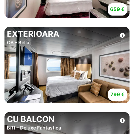
659 €
EXTERIOARA
OB - Bella
799 €
CU BALCON
BR1 - Deluxe Fantastica