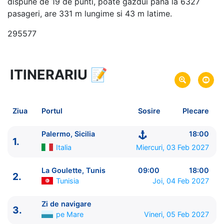
dispune de 19 de punti, poate gazdui pana la 6327
pasageri, are 331 m lungime si 43 m latime.
295577
ITINERARIU
📝
8 zile
vacanta de croaziera in
Marea Mediterana de Vest si Tunisia -
link oferta
03 Feb 2027
din Palermo, Sicilia,
Italia
Plecare pe
Ziua
Portul
Sosire
Plecare
10 Feb 2027
in Palermo, Sicilia,
Italia
Sosire pe
Palermo, Sicilia
18:00
1.
MSC Cruises
Italia
Miercuri, 03 Feb 2027
MSC Euribia
★★★★★
La Goulette, Tunis
09:00
18:00
2.
Tunisia
Joi, 04 Feb 2027
Zi de navigare
3.
pe Mare
Vineri, 05 Feb 2027