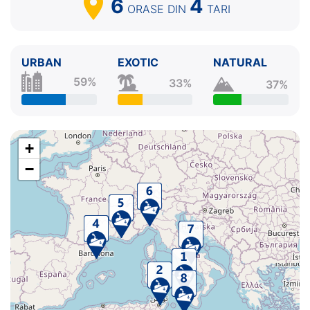
6
4
ORASE
DIN
TARI
URBAN
EXOTIC
NATURAL
59%
33%
37%
+
−