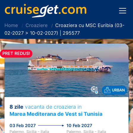
Home
Croaziere
Croaziera cu MSC Euribia (03-
02-2027 > 10-02-2027) | 295577
PRET REDUS!
URBAN
8 zile
vacanta de croaziera in
Marea Mediterana de Vest si Tunisia
03 Feb 2027
10 Feb 2027
Palermo, Sicilia - Italia
Palermo, Sicilia - Italia