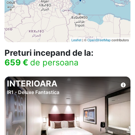
Leaflet
| ©
OpenStreetMap
contributors
Preturi incepand de la:
659 €
de persoana
INTERIOARA
IR1 - Deluxe Fantastica