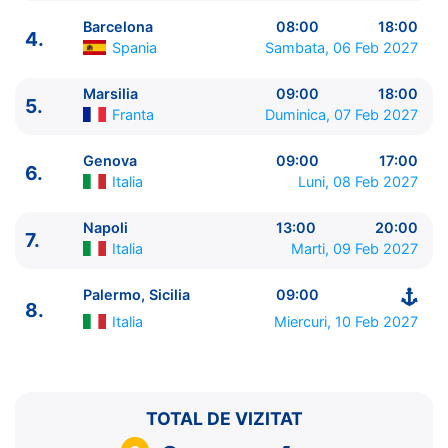
Barcelona
08:00
18:00
4.
Spania
Sambata, 06 Feb 2027
Marsilia
09:00
18:00
5.
ITINERARIU
Franta
Duminica, 07 Feb 2027
Ziua | Portul | Sosire - Plecare
----------------------------------------
Genova
09:00
17:00
6.
1.
Palermo, Sicilia
Italia
⚓ - 18:00
Italia
Luni, 08 Feb 2027
2.
La Goulette, Tunis
Tunisia
09:00 - 18:00
3.
Zi de navigare
pe Mare
0:00 - 0:00
Napoli
13:00
20:00
7.
Italia
Marti, 09 Feb 2027
4.
Barcelona
Spania
08:00 - 18:00
5.
Marsilia
Franta
09:00 - 18:00
Palermo, Sicilia
09:00
6.
Genova
Italia
09:00 - 17:00
8.
7.
Napoli
Italia
13:00 - 20:00
Italia
Miercuri, 10 Feb 2027
8.
Palermo, Sicilia
Italia
09:00 - ⚓
TOTAL DE VIZITAT