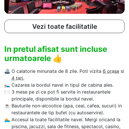
Vezi toate facilitatile
In pretul afisat sunt incluse
urmatoarele
👍
🚢
O calatorie minunata de 8 zile. Poti vizita
6 orase
si
4 tari
.
🛌
Cazarea la bordul navei in tipul de cabina ales.
🍽
3 mese pe zi ce pot fi servite in restaurantele
principale, disponibile la bordul navei.
☕
Bauturile non-alcoolice (apa, ceai, cafea, sucuri) in
restaurantele de tip bufet (cu autoservire).
🏊‍
Accesul la toate facilitatile navei. Mergi oricand la
piscina, jacuzzi, sala de fitness, spectacol, casino,