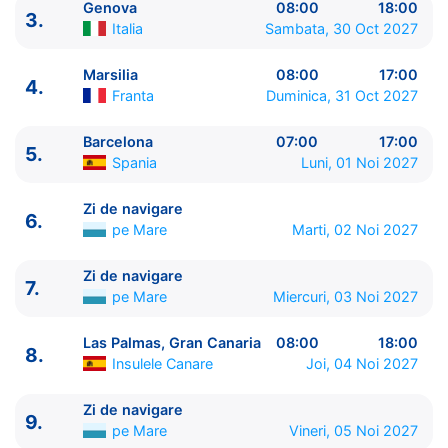
Genova
08:00
18:00
3.
Italia
Sambata, 30 Oct 2027
Marsilia
08:00
17:00
4.
Franta
Duminica, 31 Oct 2027
Barcelona
07:00
17:00
5.
Spania
Luni, 01 Noi 2027
ITINERARIU
Ziua | Portul | Sosire - Plecare
Zi de navigare
6.
----------------------------------------
pe Mare
Marti, 02 Noi 2027
1.
Napoli
Italia
⚓ - 20:00
2.
Civitavecchia, Roma
Italia
07:00 - 18:00
Zi de navigare
7.
pe Mare
Miercuri, 03 Noi 2027
3.
Genova
Italia
08:00 - 18:00
4.
Marsilia
Franta
08:00 - 17:00
Las Palmas, Gran Canaria
08:00
18:00
5.
Barcelona
Spania
07:00 - 17:00
8.
Insulele Canare
Joi, 04 Noi 2027
6.
Zi de navigare
pe Mare
0:00 - 0:00
7.
Zi de navigare
pe Mare
0:00 - 0:00
Zi de navigare
8.
Las Palmas, Gran Canaria
Insulele Canare
08:00
9.
pe Mare
Vineri, 05 Noi 2027
- 18:00