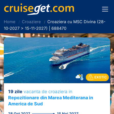
Home
Croaziere
Croaziera cu MSC Divina (28-
10-2027 > 15-11-2027) | 688470
EXOTIC
19 zile
vacanta de croaziera in
Repozitionare din Marea Mediterana in
America de Sud
28 Oct 2027
15 Noi 2027