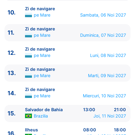
9.
Zi de navigare
pe Mare
0:00 - 0:00
Zi de navigare
10.
10.
Zi de navigare
pe Mare
0:00 - 0:00
pe Mare
Sambata, 06 Noi 2027
11.
Zi de navigare
pe Mare
0:00 - 0:00
12.
Zi de navigare
pe Mare
0:00 - 0:00
Zi de navigare
11.
13.
Zi de navigare
pe Mare
0:00 - 0:00
pe Mare
Duminica, 07 Noi 2027
14.
Zi de navigare
pe Mare
0:00 - 0:00
15.
Salvador de Bahia
Brazilia
13:00 - 21:00
Zi de navigare
12.
pe Mare
Luni, 08 Noi 2027
16.
Ilheus
Brazilia
08:00 - 18:00
17.
Zi de navigare
pe Mare
0:00 - 0:00
Zi de navigare
18.
Ilha Grande
Brazilia
09:00 - 19:00
13.
pe Mare
Marti, 09 Noi 2027
19.
Rio de Janeiro
Brazilia
08:00 - ⚓
Zi de navigare
14.
pe Mare
Miercuri, 10 Noi 2027
Salvador de Bahia
13:00
21:00
15.
Brazilia
Joi, 11 Noi 2027
Ilheus
08:00
18:00
16.