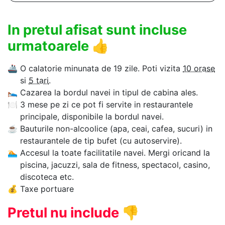
In pretul afisat sunt incluse
urmatoarele
👍
🚢
O calatorie minunata de 19 zile. Poti vizita
10 orase
si
5 tari
.
🛌
Cazarea la bordul navei in tipul de cabina ales.
🍽
3 mese pe zi ce pot fi servite in restaurantele
principale, disponibile la bordul navei.
☕
Bauturile non-alcoolice (apa, ceai, cafea, sucuri) in
restaurantele de tip bufet (cu autoservire).
🏊‍
Accesul la toate facilitatile navei. Mergi oricand la
piscina, jacuzzi, sala de fitness, spectacol, casino,
discoteca etc.
💰
Taxe portuare
Pretul nu include
👎