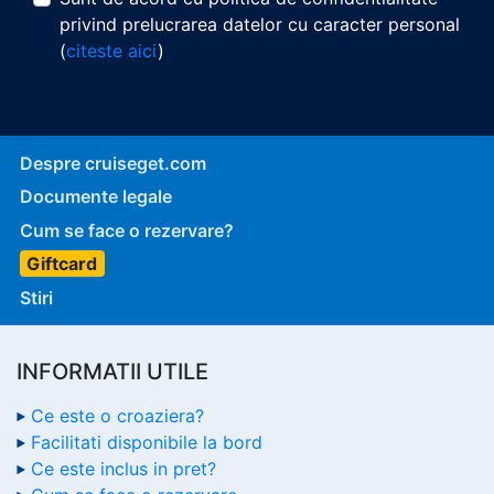
privind prelucrarea datelor cu caracter personal
(
citeste aici
)
Despre cruiseget.com
Documente legale
Cum se face o rezervare?
Giftcard
Stiri
INFORMATII UTILE
Ce este o croaziera?
Facilitati disponibile la bord
Ce este inclus in pret?