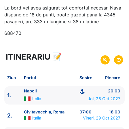
La bord vei avea asigurat tot confortul necesar. Nava
dispune de 18 de punti, poate gazdui pana la 4345
pasageri, are 333 m lungime si 38 m latime.
688470
ITINERARIU
📝
19 zile
vacanta de croaziera in
Repozitionare din Marea Mediterana in America de
Sud -
link oferta
Ziua
Portul
Sosire
Plecare
28 Oct 2027
din Napoli,
Italia
Plecare pe
15 Noi 2027
in Rio de Janeiro,
Brazilia
Sosire pe
Napoli
20:00
1.
Italia
Joi, 28 Oct 2027
MSC Cruises
MSC Divina
★★★★+
Civitavecchia, Roma
07:00
18:00
2.
Italia
Vineri, 29 Oct 2027