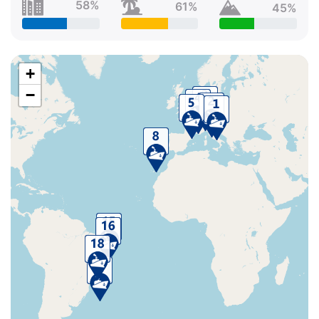
58%
61%
45%
+
−