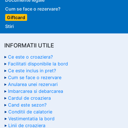
Documente legale
Cum se face o rezervare?
Giftcard
Stiri
INFORMATII UTILE
Ce este o croaziera?
Facilitati disponibile la bord
Ce este inclus in pret?
Cum se face o rezervare
Anularea unei rezervari
Imbarcarea si debarcarea
Cardul de croaziera
Cand este sezon?
Conditii de calatorie
Vestimentatia la bord
Linii de croaziera