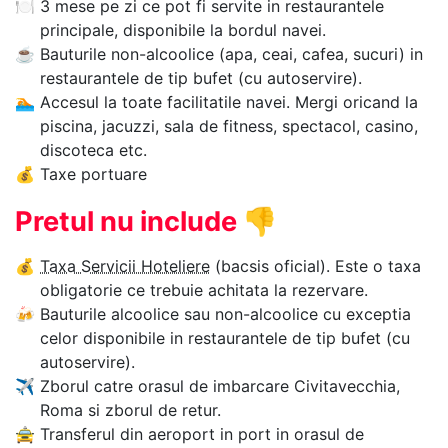
🍽
3 mese pe zi ce pot fi servite in restaurantele
principale, disponibile la bordul navei.
☕
Bauturile non-alcoolice (apa, ceai, cafea, sucuri) in
restaurantele de tip bufet (cu autoservire).
🏊‍
Accesul la toate facilitatile navei. Mergi oricand la
piscina, jacuzzi, sala de fitness, spectacol, casino,
discoteca etc.
💰
Taxe portuare
Pretul nu include
👎
💰
Taxa Servicii Hoteliere
(bacsis oficial). Este o taxa
obligatorie ce trebuie achitata la rezervare.
🍻
Bauturile alcoolice sau non-alcoolice cu exceptia
celor disponibile in restaurantele de tip bufet (cu
autoservire).
✈
Zborul catre orasul de imbarcare Civitavecchia,
Roma si zborul de retur.
🚖
Transferul din aeroport in port in orasul de