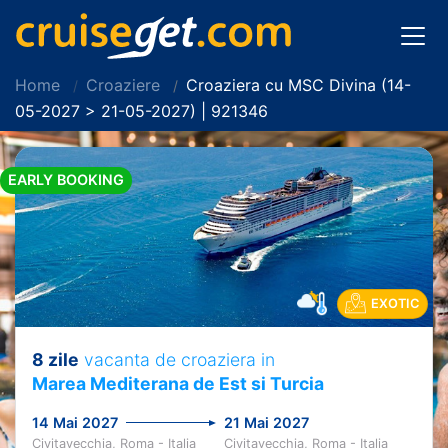
Home
Croaziere
Croaziera cu MSC Divina (14-
05-2027 > 21-05-2027) | 921346
EARLY BOOKING
EXOTIC
8 zile
vacanta de croaziera in
Marea Mediterana de Est si Turcia
14 Mai 2027
21 Mai 2027
Civitavecchia, Roma - Italia
Civitavecchia, Roma - Italia