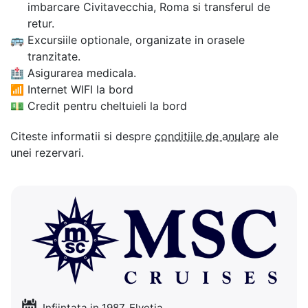
imbarcare Civitavecchia, Roma si transferul de
retur.
🚌
Excursiile optionale, organizate in orasele
tranzitate.
🏥
Asigurarea medicala.
📶
Internet WIFI la bord
💵
Credit pentru cheltuieli la bord
Citeste informatii si despre
conditiile de anulare
ale
unei rezervari.
Infiintata in 1987, Elvetia