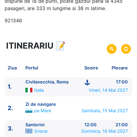
dispune de 18 de punti, poate gazdui pana la 4345
pasageri, are 333 m lungime si 38 m latime.
921346
ITINERARIU
📝
8 zile
vacanta de croaziera in
Marea Mediterana de Est si Turcia -
link oferta
14 Mai 2027
din Civitavecchia, Roma,
Plecare pe
Ziua
Portul
Sosire
Plecare
Italia
21 Mai 2027
in Civitavecchia, Roma,
Italia
Sosire pe
Civitavecchia, Roma
17:00
1.
Italia
Vineri, 14 Mai 2027
MSC Cruises
MSC Divina
★★★★+
Zi de navigare
2.
pe Mare
Sambata, 15 Mai 2027
Santorini
12:00
21:00
3.
Grecia
Duminica, 16 Mai 2027