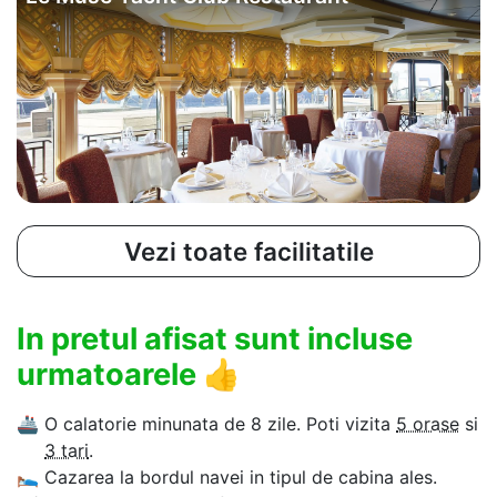
Vezi toate facilitatile
In pretul afisat sunt incluse
urmatoarele
👍
🚢
O calatorie minunata de 8 zile. Poti vizita
5 orase
si
3 tari
.
🛌
Cazarea la bordul navei in tipul de cabina ales.