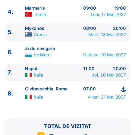
Marmaris
09:00
19:00
4.
Turcia
Luni, 17 Mai 2027
Mykonos
08:00
20:00
5.
Grecia
Marti, 18 Mai 2027
ITINERARIU
Ziua | Portul | Sosire - Plecare
Zi de navigare
6.
----------------------------------------
pe Mare
Miercuri, 19 Mai 2027
1.
Civitavecchia, Roma
Italia
⚓ - 17:00
2.
Zi de navigare
pe Mare
0:00 - 0:00
Napoli
11:00
20:00
7.
Italia
Joi, 20 Mai 2027
3.
Santorini
Grecia
12:00 - 21:00
4.
Marmaris
Turcia
09:00 - 19:00
Civitavecchia, Roma
07:00
5.
Mykonos
Grecia
08:00 - 20:00
8.
6.
Zi de navigare
pe Mare
0:00 - 0:00
Italia
Vineri, 21 Mai 2027
7.
Napoli
Italia
11:00 - 20:00
8.
Civitavecchia, Roma
Italia
07:00 - ⚓
TOTAL DE VIZITAT