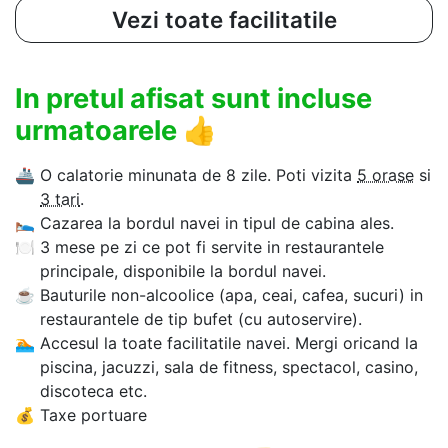
Vezi toate facilitatile
In pretul afisat sunt incluse
urmatoarele
👍
🚢
O calatorie minunata de 8 zile. Poti vizita
5 orase
si
3 tari
.
🛌
Cazarea la bordul navei in tipul de cabina ales.
🍽
3 mese pe zi ce pot fi servite in restaurantele
principale, disponibile la bordul navei.
☕
Bauturile non-alcoolice (apa, ceai, cafea, sucuri) in
restaurantele de tip bufet (cu autoservire).
🏊‍
Accesul la toate facilitatile navei. Mergi oricand la
piscina, jacuzzi, sala de fitness, spectacol, casino,
discoteca etc.
💰
Taxe portuare