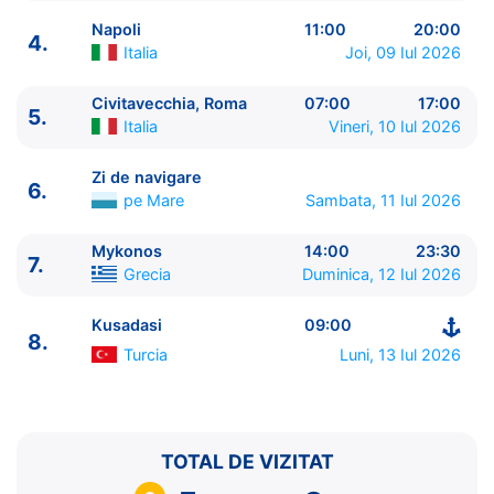
Napoli
11:00
20:00
4.
Italia
Joi, 09 Iul 2026
Civitavecchia, Roma
07:00
17:00
5.
ITINERARIU
Italia
Vineri, 10 Iul 2026
Ziua | Portul | Sosire - Plecare
----------------------------------------
Zi de navigare
6.
1.
Kusadasi
Turcia
⚓ - 18:00
pe Mare
Sambata, 11 Iul 2026
2.
Marmaris
Turcia
07:00 - 17:00
3.
Zi de navigare
pe Mare
0:00 - 0:00
Mykonos
14:00
23:30
7.
Grecia
Duminica, 12 Iul 2026
4.
Napoli
Italia
11:00 - 20:00
5.
Civitavecchia, Roma
Italia
07:00 - 17:00
Kusadasi
09:00
6.
Zi de navigare
pe Mare
0:00 - 0:00
8.
7.
Mykonos
Grecia
14:00 - 23:30
Turcia
Luni, 13 Iul 2026
8.
Kusadasi
Turcia
09:00 - ⚓
TOTAL DE VIZITAT