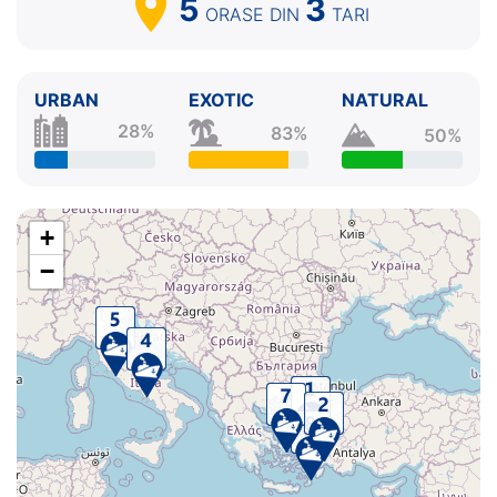
5
3
ORASE
DIN
TARI
URBAN
EXOTIC
NATURAL
28%
83%
50%
+
−