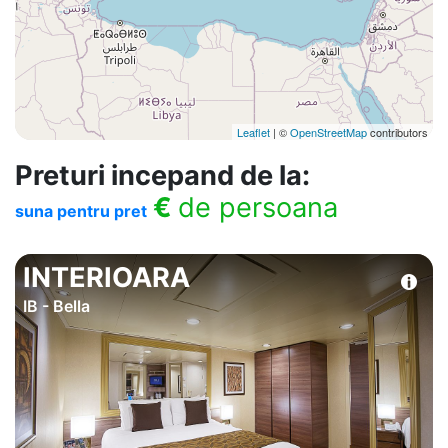
Leaflet
| ©
OpenStreetMap
contributors
Preturi incepand de la:
€
de persoana
suna pentru pret
INTERIOARA
IB - Bella