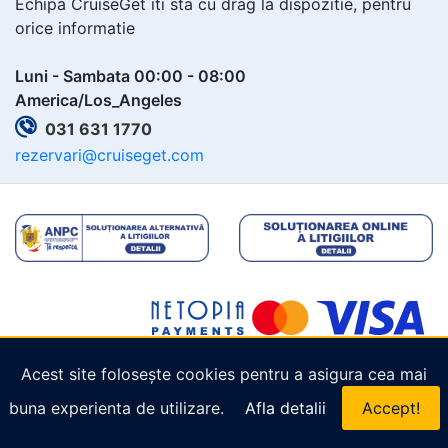
Echipa CruiseGet iti sta cu drag la dispozitie, pentru
orice informatie
Luni - Sambata 00:00 - 08:00
America/Los_Angeles
031 631 1770
rezervari@cruiseget.com
Acest site folosește cookies pentru a asigura cea mai
Copyright © 2026
Cruiseget.com
. Toate drepturile
buna experienta de utilizare.
Afla detalii
Accept!
rezervate.