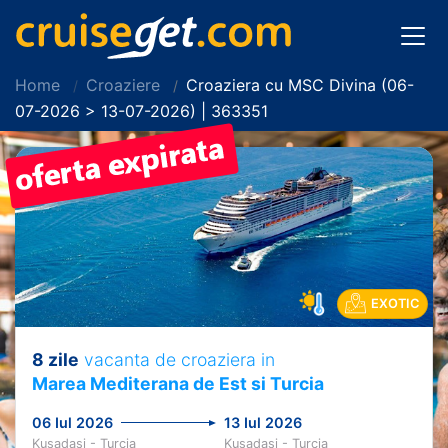
Home
Croaziere
Croaziera cu MSC Divina (06-
07-2026 > 13-07-2026) | 363351
EXOTIC
8 zile
vacanta de croaziera in
Marea Mediterana de Est si Turcia
06 Iul 2026
13 Iul 2026
Kusadasi - Turcia
Kusadasi - Turcia