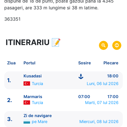
dispune de 18 de punti, poate gazdui pana la 4345
pasageri, are 333 m lungime si 38 m latime.
363351
ITINERARIU
📝
8 zile
vacanta de croaziera in
Marea Mediterana de Est si Turcia -
link oferta
06 Iul 2026
din Kusadasi,
Turcia
Plecare pe
Ziua
Portul
Sosire
Plecare
13 Iul 2026
in Kusadasi,
Turcia
Sosire pe
Kusadasi
18:00
1.
MSC Cruises
Turcia
Luni, 06 Iul 2026
MSC Divina
★★★★+
Marmaris
07:00
17:00
2.
Turcia
Marti, 07 Iul 2026
Zi de navigare
3.
pe Mare
Miercuri, 08 Iul 2026