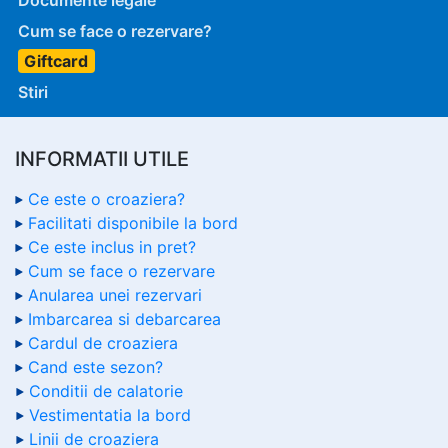
Documente legale
Cum se face o rezervare?
Giftcard
Stiri
INFORMATII UTILE
Ce este o croaziera?
Facilitati disponibile la bord
Ce este inclus in pret?
Cum se face o rezervare
Anularea unei rezervari
Imbarcarea si debarcarea
Cardul de croaziera
Cand este sezon?
Conditii de calatorie
Vestimentatia la bord
Linii de croaziera