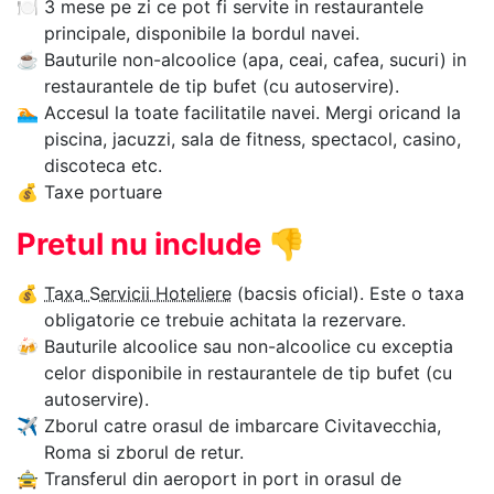
🍽
3 mese pe zi ce pot fi servite in restaurantele
principale, disponibile la bordul navei.
☕
Bauturile non-alcoolice (apa, ceai, cafea, sucuri) in
restaurantele de tip bufet (cu autoservire).
🏊‍
Accesul la toate facilitatile navei. Mergi oricand la
piscina, jacuzzi, sala de fitness, spectacol, casino,
discoteca etc.
💰
Taxe portuare
Pretul nu include
👎
💰
Taxa Servicii Hoteliere
(bacsis oficial). Este o taxa
obligatorie ce trebuie achitata la rezervare.
🍻
Bauturile alcoolice sau non-alcoolice cu exceptia
celor disponibile in restaurantele de tip bufet (cu
autoservire).
✈
Zborul catre orasul de imbarcare Civitavecchia,
Roma si zborul de retur.
🚖
Transferul din aeroport in port in orasul de