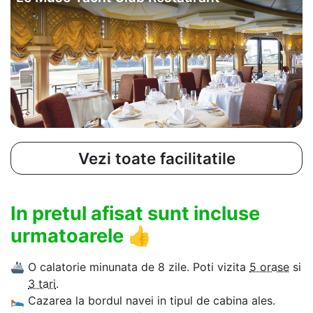
Vezi toate facilitatile
In pretul afisat sunt incluse
urmatoarele
👍
🚢
O calatorie minunata de 8 zile. Poti vizita
5 orase
si
3 tari
.
🛌
Cazarea la bordul navei in tipul de cabina ales.