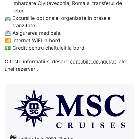
imbarcare Civitavecchia, Roma si transferul de
retur.
🚌
Excursiile optionale, organizate in orasele
tranzitate.
🏥
Asigurarea medicala.
📶
Internet WIFI la bord
💵
Credit pentru cheltuieli la bord
Citeste informatii si despre
conditiile de anulare
ale
unei rezervari.
Infiintata in 1987, Elvetia