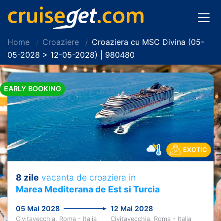
Home
Croaziere
Croaziera cu MSC Divina (05-
05-2028 > 12-05-2028) | 980480
EARLY BOOKING
EXOTIC
8 zile
vacanta de croaziera in
Marea Mediterana de Est si Turcia
05 Mai 2028
12 Mai 2028
Civitavecchia, Roma - Italia
Civitavecchia, Roma - Italia