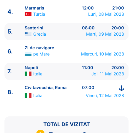
Marmaris
12:00
21:00
4.
Turcia
Luni, 08 Mai 2028
Santorini
08:00
20:00
5.
Grecia
Marti, 09 Mai 2028
ITINERARIU
Ziua | Portul | Sosire - Plecare
Zi de navigare
6.
----------------------------------------
pe Mare
Miercuri, 10 Mai 2028
1.
Civitavecchia, Roma
Italia
⚓ - 17:00
2.
Zi de navigare
pe Mare
0:00 - 0:00
Napoli
11:00
20:00
7.
Italia
Joi, 11 Mai 2028
3.
Mykonos
Grecia
13:00 - 23:00
4.
Marmaris
Turcia
12:00 - 21:00
Civitavecchia, Roma
07:00
5.
Santorini
Grecia
08:00 - 20:00
8.
6.
Zi de navigare
pe Mare
0:00 - 0:00
Italia
Vineri, 12 Mai 2028
7.
Napoli
Italia
11:00 - 20:00
8.
Civitavecchia, Roma
Italia
07:00 - ⚓
TOTAL DE VIZITAT