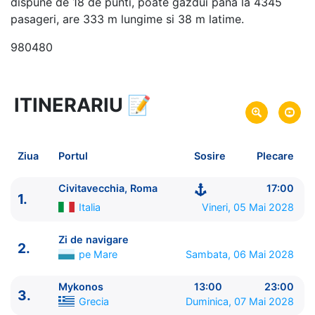
dispune de 18 de punti, poate gazdui pana la 4345
pasageri, are 333 m lungime si 38 m latime.
980480
ITINERARIU
📝
8 zile
vacanta de croaziera in
Marea Mediterana de Est si Turcia -
link oferta
05 Mai 2028
din Civitavecchia, Roma,
Plecare pe
Ziua
Portul
Sosire
Plecare
Italia
12 Mai 2028
in Civitavecchia, Roma,
Italia
Sosire pe
Civitavecchia, Roma
17:00
1.
Italia
Vineri, 05 Mai 2028
MSC Cruises
MSC Divina
★★★★+
Zi de navigare
2.
pe Mare
Sambata, 06 Mai 2028
Mykonos
13:00
23:00
3.
Grecia
Duminica, 07 Mai 2028