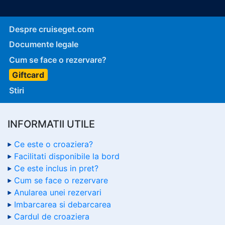
Despre cruiseget.com
Documente legale
Cum se face o rezervare?
Giftcard
Stiri
INFORMATII UTILE
Ce este o croaziera?
Facilitati disponibile la bord
Ce este inclus in pret?
Cum se face o rezervare
Anularea unei rezervari
Imbarcarea si debarcarea
Cardul de croaziera