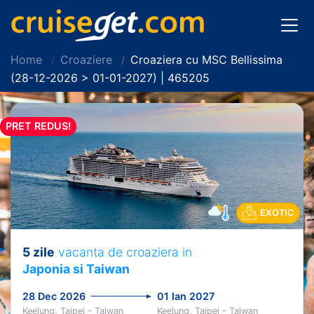
Home
Croaziere
Croaziera cu MSC Bellissima
(28-12-2026 > 01-01-2027) | 465205
PRET REDUS!
EXOTIC
5 zile
vacanta de croaziera in
Japonia si Taiwan
28 Dec 2026
01 Ian 2027
Keelung, Taipei - Taiwan
Keelung, Taipei - Taiwan