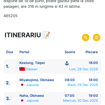
dispune de 19 de punti, poate gazdui pana la 5686
pasageri, are 316 m lungime si 43 m latime.
465205
ITINERARIU
📝
5 zile
vacanta de croaziera in
Japonia si Taiwan -
link oferta
28 Dec 2026
din Keelung, Taipei,
Taiwan
Plecare pe
Ziua
Portul
Sosire
Plecare
01 Ian 2027
in Keelung, Taipei,
Taiwan
Sosire pe
Keelung, Taipei
18:00
1.
MSC Cruises
Taiwan
Luni, 28 Dec 2026
MSC Bellissima
★★★★★
Miyakojima, Okinawa
08:00
18:00
2.
Japonia
Marti, 29 Dec 2026
Naha, Okinawa
07:00
19:00
3.
Japonia
Miercuri, 30 Dec 2026