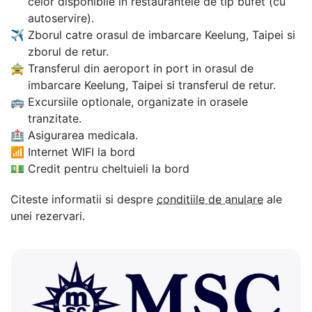
celor disponibile in restaurantele de tip bufet (cu
autoservire).
✈
Zborul catre orasul de imbarcare Keelung, Taipei si
zborul de retur.
🚖
Transferul din aeroport in port in orasul de
imbarcare Keelung, Taipei si transferul de retur.
🚌
Excursiile optionale, organizate in orasele
tranzitate.
🏥
Asigurarea medicala.
📶
Internet WIFI la bord
💵
Credit pentru cheltuieli la bord
Citeste informatii si despre
conditiile de anulare
ale
unei rezervari.