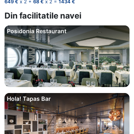
649 €
x 2 +
68 €
x 2 =
1434 €
Din facilitatile navei
Posidonia Restaurant
Hola! Tapas Bar