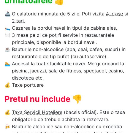
urmatoarele
👍
🚢
O calatorie minunata de 5 zile. Poti vizita
4 orase
si
2 tari
.
🛌
Cazarea la bordul navei in tipul de cabina ales.
🍽
3 mese pe zi ce pot fi servite in restaurantele
principale, disponibile la bordul navei.
☕
Bauturile non-alcoolice (apa, ceai, cafea, sucuri) in
restaurantele de tip bufet (cu autoservire).
🏊‍
Accesul la toate facilitatile navei. Mergi oricand la
piscina, jacuzzi, sala de fitness, spectacol, casino,
discoteca etc.
💰
Taxe portuare
Pretul nu include
👎
💰
Taxa Servicii Hoteliere
(bacsis oficial). Este o taxa
obligatorie ce trebuie achitata la rezervare.
🍻
Bauturile alcoolice sau non-alcoolice cu exceptia