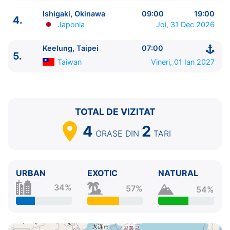
Ishigaki, Okinawa
09:00
19:00
4.
Japonia
Joi, 31 Dec 2026
Keelung, Taipei
07:00
ITINERARIU
5.
Taiwan
Vineri, 01 Ian 2027
Ziua | Portul | Sosire - Plecare
----------------------------------------
1.
Keelung, Taipei
Taiwan
⚓ - 18:00
2.
Miyakojima, Okinawa
Japonia
08:00 - 18:00
TOTAL DE VIZITAT
3.
Naha, Okinawa
Japonia
07:00 - 19:00
4
2
4.
Ishigaki, Okinawa
Japonia
09:00 - 19:00
ORASE
DIN
TARI
5.
Keelung, Taipei
Taiwan
07:00 - ⚓
URBAN
EXOTIC
NATURAL
34%
57%
54%