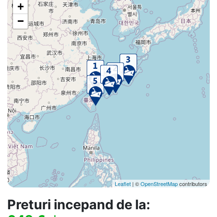
+
−
Leaflet
| ©
OpenStreetMap
contributors
Preturi incepand de la: