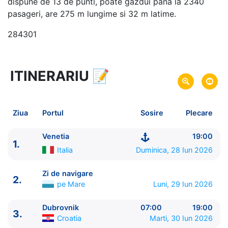
dispune de 13 de punti, poate gazdui pana la 2340
pasageri, are 275 m lungime si 32 m latime.
284301
ITINERARIU
📝
8 zile
vacanta de croaziera in
Marea Mediterana de Est -
link oferta
28 Iun 2026
din Venetia,
Italia
Plecare pe
Ziua
Portul
Sosire
Plecare
05 Iul 2026
in Venetia,
Italia
Sosire pe
Venetia
19:00
1.
MSC Cruises
Italia
Duminica, 28 Iun 2026
MSC Armonia
★★★★
Zi de navigare
2.
pe Mare
Luni, 29 Iun 2026
Dubrovnik
07:00
19:00
3.
Croatia
Marti, 30 Iun 2026