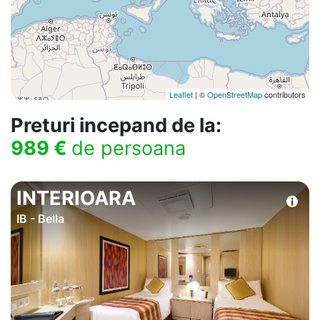
Leaflet
| ©
OpenStreetMap
contributors
Preturi incepand de la:
989 €
de persoana
INTERIOARA
IB - Bella