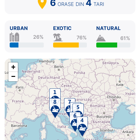
6
4
ORASE
DIN
TARI
URBAN
EXOTIC
NATURAL
26%
76%
61%
+
−