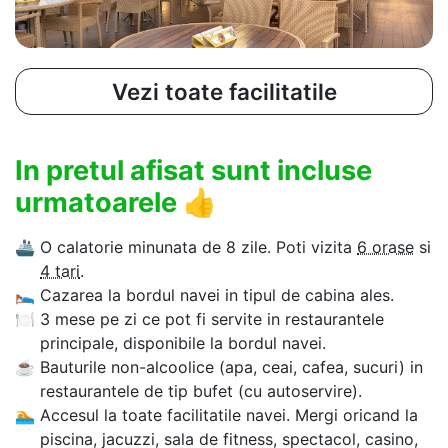
Vezi toate facilitatile
In pretul afisat sunt incluse
urmatoarele
👍
🚢
O calatorie minunata de 8 zile. Poti vizita
6 orase
si
4 tari
.
🛌
Cazarea la bordul navei in tipul de cabina ales.
🍽
3 mese pe zi ce pot fi servite in restaurantele
principale, disponibile la bordul navei.
☕
Bauturile non-alcoolice (apa, ceai, cafea, sucuri) in
restaurantele de tip bufet (cu autoservire).
🏊‍
Accesul la toate facilitatile navei. Mergi oricand la
piscina, jacuzzi, sala de fitness, spectacol, casino,