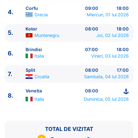
Corfu
09:00
18:00
4.
Grecia
Miercuri, 01 Iul 2026
Kotor
08:00
18:00
5.
ITINERARIU
Muntenegru
Joi, 02 Iul 2026
Ziua | Portul | Sosire - Plecare
----------------------------------------
Brindisi
07:00
18:00
6.
1.
Venetia
Italia
⚓ - 19:00
Italia
Vineri, 03 Iul 2026
2.
Zi de navigare
pe Mare
0:00 - 0:00
3.
Dubrovnik
Croatia
07:00 - 19:00
Split
08:00
17:00
7.
Croatia
Sambata, 04 Iul 2026
4.
Corfu
Grecia
09:00 - 18:00
5.
Kotor
Muntenegru
08:00 - 18:00
Venetia
08:00
6.
Brindisi
Italia
07:00 - 18:00
8.
7.
Split
Croatia
08:00 - 17:00
Italia
Duminica, 05 Iul 2026
8.
Venetia
Italia
08:00 - ⚓
TOTAL DE VIZITAT