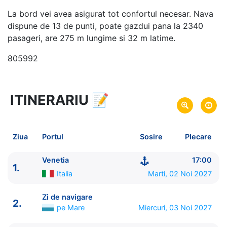
La bord vei avea asigurat tot confortul necesar. Nava
dispune de 13 de punti, poate gazdui pana la 2340
pasageri, are 275 m lungime si 32 m latime.
805992
ITINERARIU
📝
21 zile
vacanta de croaziera in
Repozitionare din Marea Mediterana in America de
Sud -
link oferta
Ziua
Portul
Sosire
Plecare
02 Noi 2027
din Venetia,
Italia
Plecare pe
22 Noi 2027
in Santos,
Brazilia
Sosire pe
Venetia
17:00
1.
Italia
Marti, 02 Noi 2027
MSC Cruises
MSC Armonia
★★★★
Zi de navigare
2.
pe Mare
Miercuri, 03 Noi 2027