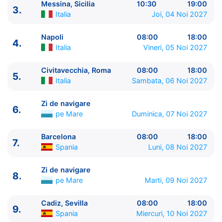
Messina, Sicilia
10:30
19:00
3.
Italia
Joi, 04 Noi 2027
Napoli
08:00
18:00
4.
Italia
Vineri, 05 Noi 2027
Civitavecchia, Roma
08:00
18:00
5.
Italia
Sambata, 06 Noi 2027
ITINERARIU
Ziua | Portul | Sosire - Plecare
Zi de navigare
6.
----------------------------------------
pe Mare
Duminica, 07 Noi 2027
1.
Venetia
Italia
⚓ - 17:00
2.
Zi de navigare
pe Mare
0:00 - 0:00
Barcelona
08:00
18:00
7.
Spania
Luni, 08 Noi 2027
3.
Messina, Sicilia
Italia
10:30 - 19:00
4.
Napoli
Italia
08:00 - 18:00
Zi de navigare
5.
Civitavecchia, Roma
Italia
08:00 - 18:00
8.
pe Mare
Marti, 09 Noi 2027
6.
Zi de navigare
pe Mare
0:00 - 0:00
7.
Barcelona
Spania
08:00 - 18:00
Cadiz, Sevilla
08:00
18:00
8.
Zi de navigare
pe Mare
0:00 - 0:00
9.
Spania
Miercuri, 10 Noi 2027
9.
Cadiz, Sevilla
Spania
08:00 - 18:00