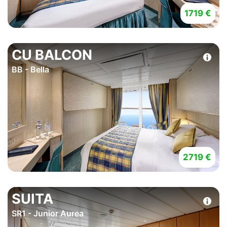
1719 €
CU BALCON
BB - Bella
2719 €
SUITA
SR1 - Junior Aurea