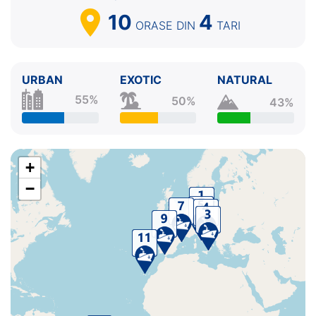
10
4
ORASE
DIN
TARI
URBAN
EXOTIC
NATURAL
55%
50%
43%
+
−