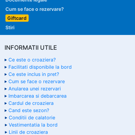
Cum se face o rezervare?
Giftcard
Stiri
INFORMATII UTILE
Ce este o croaziera?
Facilitati disponibile la bord
Ce este inclus in pret?
Cum se face o rezervare
Anularea unei rezervari
Imbarcarea si debarcarea
Cardul de croaziera
Cand este sezon?
Conditii de calatorie
Vestimentatia la bord
Linii de croaziera