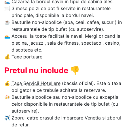
🛌
Cazarea la bordul navei in tipul de cabina ales.
🍽
3 mese pe zi ce pot fi servite in restaurantele
principale, disponibile la bordul navei.
☕
Bauturile non-alcoolice (apa, ceai, cafea, sucuri) in
restaurantele de tip bufet (cu autoservire).
🏊‍
Accesul la toate facilitatile navei. Mergi oricand la
piscina, jacuzzi, sala de fitness, spectacol, casino,
discoteca etc.
💰
Taxe portuare
Pretul nu include
👎
💰
Taxa Servicii Hoteliere
(bacsis oficial). Este o taxa
obligatorie ce trebuie achitata la rezervare.
🍻
Bauturile alcoolice sau non-alcoolice cu exceptia
celor disponibile in restaurantele de tip bufet (cu
autoservire).
✈
Zborul catre orasul de imbarcare Venetia si zborul
de retur.