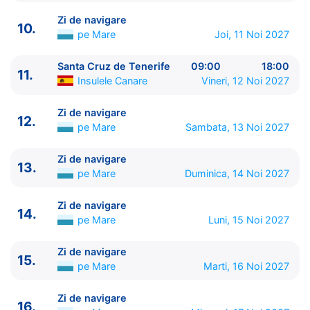
10.
Zi de navigare
pe Mare
0:00 - 0:00
Zi de navigare
10.
11.
Santa Cruz de Tenerife
Insulele Canare
09:00 -
pe Mare
Joi, 11 Noi 2027
18:00
12.
Zi de navigare
pe Mare
0:00 - 0:00
Santa Cruz de Tenerife
09:00
18:00
11.
13.
Zi de navigare
pe Mare
0:00 - 0:00
Insulele Canare
Vineri, 12 Noi 2027
14.
Zi de navigare
pe Mare
0:00 - 0:00
15.
Zi de navigare
pe Mare
0:00 - 0:00
Zi de navigare
12.
pe Mare
Sambata, 13 Noi 2027
16.
Zi de navigare
pe Mare
0:00 - 0:00
17.
Zi de navigare
pe Mare
0:00 - 0:00
Zi de navigare
18.
Salvador de Bahia
Brazilia
08:00 - 15:00
13.
pe Mare
Duminica, 14 Noi 2027
19.
Zi de navigare
pe Mare
0:00 - 0:00
20.
Rio de Janeiro
Brazilia
09:00 - 18:00
Zi de navigare
21.
Santos
Brazilia
07:00 - ⚓
14.
pe Mare
Luni, 15 Noi 2027
Zi de navigare
15.
pe Mare
Marti, 16 Noi 2027
Zi de navigare
16.