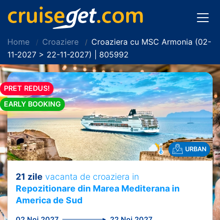
Home
Croaziere
Croaziera cu MSC Armonia (02-
11-2027 > 22-11-2027) | 805992
PRET REDUS!
EARLY BOOKING
URBAN
21 zile
vacanta de croaziera in
Repozitionare din Marea Mediterana in
America de Sud
02 Noi 2027
22 Noi 2027