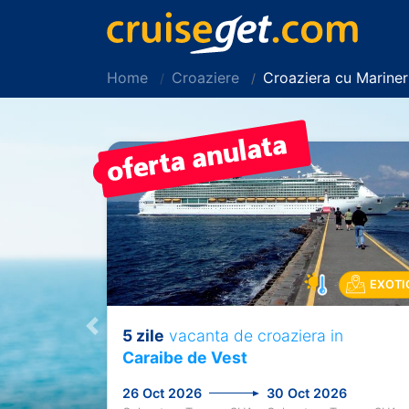
Home
Croaziere
Croaziera cu Marine
PRET REDUS!
EXOTI
5 zile
vacanta de croaziera in
Previous
Caraibe de Vest
26 Oct 2026
30 Oct 2026