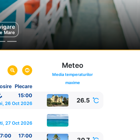
vigare
mel
exic
e Mare
Meteo
Media temperaturilor
maxime
osire
Plecare
UA
15:00
26.5
ni, 26 Oct 2026
ti, 27 Oct 2026
7:00
17:00