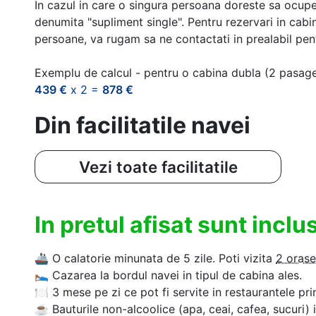
In cazul in care o singura persoana doreste sa ocupe
denumita "supliment single". Pentru rezervari in cab
persoane, va rugam sa ne contactati in prealabil pentr
Exemplu de calcul - pentru o cabina dubla (2 pasag
439 €
x 2 =
878 €
Din facilitatile navei
Vezi toate facilitatile
In pretul afisat sunt incl
🚢
O calatorie minunata de 5 zile. Poti vizita
2 orase
🛌
Cazarea la bordul navei in tipul de cabina ales.
🍽
3 mese pe zi ce pot fi servite in restaurantele pri
☕
Bauturile non-alcoolice (apa, ceai, cafea, sucuri) 