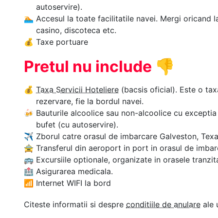
autoservire).
🏊‍
Accesul la toate facilitatile navei. Mergi oricand l
casino, discoteca etc.
💰
Taxe portuare
Pretul nu include
👎
💰
Taxa Servicii Hoteliere
(bacsis oficial). Este o tax
rezervare, fie la bordul navei.
🍻
Bauturile alcoolice sau non-alcoolice cu exceptia 
bufet (cu autoservire).
✈
Zborul catre orasul de imbarcare Galveston, Texas
🚖
Transferul din aeroport in port in orasul de imbar
🚌
Excursiile optionale, organizate in orasele tranzit
🏥
Asigurarea medicala.
📶
Internet WIFI la bord
Citeste informatii si despre
conditiile de anulare
ale 