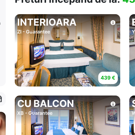
INTERIOARA
a
ZI - Guarantee
Y
439 €
CU BALCON
XB - Guarantee
W