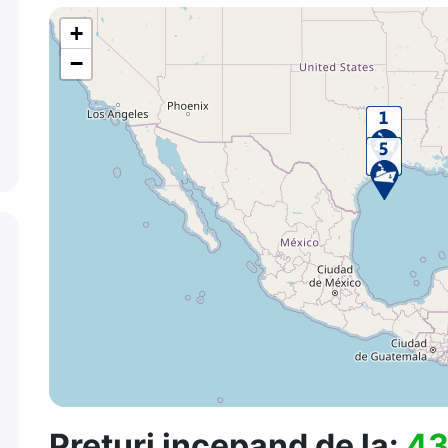
+
−
Preturi incepand de la:
43