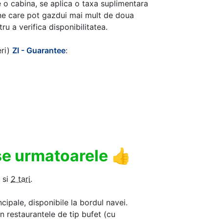
 o cabina, se aplica o taxa suplimentara
ine care pot gazdui mai mult de doua
u a verifica disponibilitatea.
eri)
ZI - Guarantee
:
use urmatoarele
👍
si
2 tari
.
ncipale, disponibile la bordul navei.
in restaurantele de tip bufet (cu