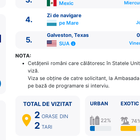
Mexic
Miercu
Zi de navigare
4.
pe Mare
J
Galveston, Texas
0
5.
SUA
Vine
ITINERARIU
NOTA:
Ziua | Portul | Sosire - Plecare
Cetăţenii români care călătoresc în Statele Unit
----------------------------------------
viză.
1.
Galveston, Texas
SUA
⚓ - 15:00
Viza se obține de catre solicitant, la Ambasada 
2.
Zi de navigare
pe Mare
0:00 - 0:00
pe bază de programare si interviu.
3.
Cozumel
Mexic
07:00 - 17:00
4.
Zi de navigare
pe Mare
0:00 - 0:00
URBAN
EXOTIC
TOTAL DE VIZITAT
5.
Galveston, Texas
SUA
07:00 - ⚓
2
ORASE
DIN
22%
74
2
TARI