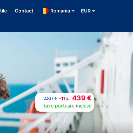
tile
Contact
Romania
EUR
439 €
480 €
-11%
taxe portuare incluse
Next