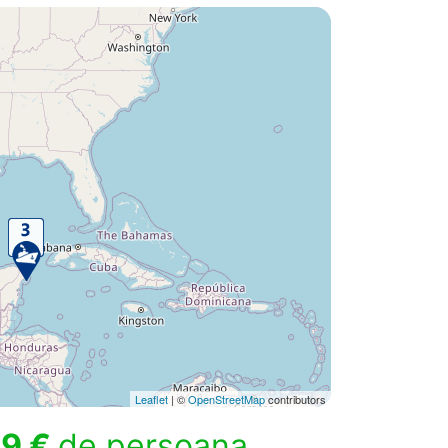
Leaflet
| ©
OpenStreetMap
contributors
9 €
de persoana