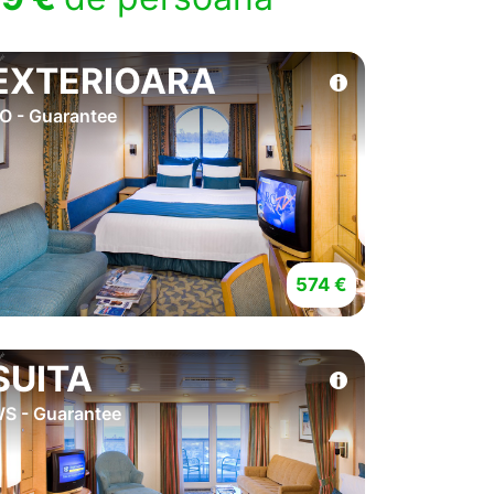
EXTERIOARA
O - Guarantee
574 €
SUITA
S - Guarantee