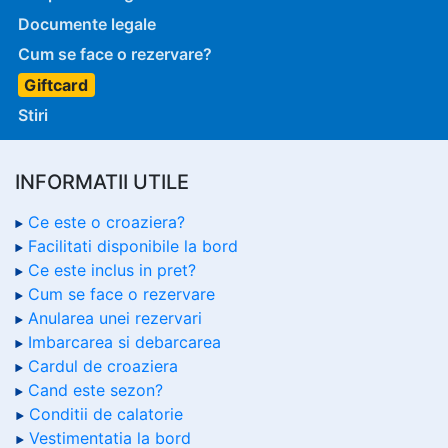
Documente legale
Cum se face o rezervare?
Giftcard
Stiri
INFORMATII UTILE
Ce este o croaziera?
Facilitati disponibile la bord
Ce este inclus in pret?
Cum se face o rezervare
Anularea unei rezervari
Imbarcarea si debarcarea
Cardul de croaziera
Cand este sezon?
Conditii de calatorie
Vestimentatia la bord