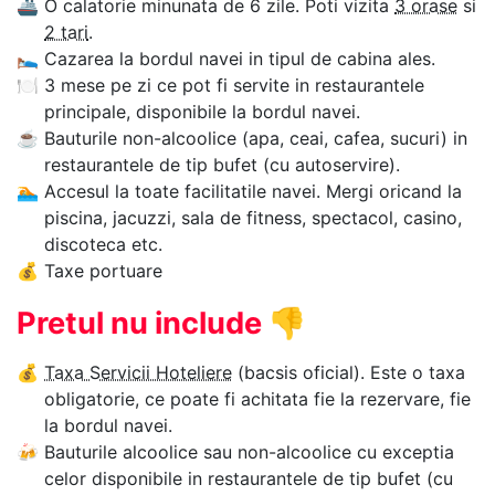
🚢
O calatorie minunata de 6 zile. Poti vizita
3 orase
si
2 tari
.
🛌
Cazarea la bordul navei in tipul de cabina ales.
🍽
3 mese pe zi ce pot fi servite in restaurantele
principale, disponibile la bordul navei.
☕
Bauturile non-alcoolice (apa, ceai, cafea, sucuri) in
restaurantele de tip bufet (cu autoservire).
🏊‍
Accesul la toate facilitatile navei. Mergi oricand la
piscina, jacuzzi, sala de fitness, spectacol, casino,
discoteca etc.
💰
Taxe portuare
Pretul nu include
👎
💰
Taxa Servicii Hoteliere
(bacsis oficial). Este o taxa
obligatorie, ce poate fi achitata fie la rezervare, fie
la bordul navei.
🍻
Bauturile alcoolice sau non-alcoolice cu exceptia
celor disponibile in restaurantele de tip bufet (cu