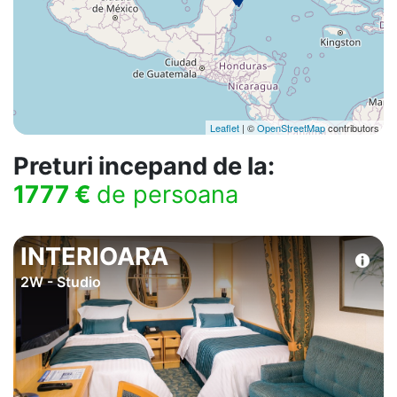
Leaflet
| ©
OpenStreetMap
contributors
Preturi incepand de la:
1777 €
de persoana
INTERIOARA
2W - Studio