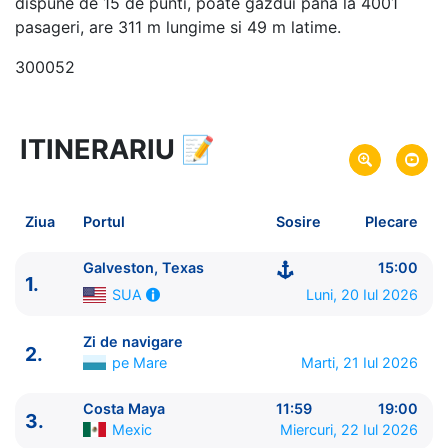
dispune de 15 de punti, poate gazdui pana la 4001
pasageri, are 311 m lungime si 49 m latime.
300052
ITINERARIU
📝
6 zile
vacanta de croaziera in
Caraibe de Vest -
link oferta
20 Iul 2026
din Galveston, Texas,
SUA
Plecare pe
Ziua
Portul
Sosire
Plecare
25 Iul 2026
in Galveston, Texas,
SUA
Sosire pe
Galveston, Texas
15:00
1.
Royal Caribbean International
Luni, 20 Iul 2026
SUA
Mariner of the Seas
★★★★+
Zi de navigare
2.
pe Mare
Marti, 21 Iul 2026
Costa Maya
11:59
19:00
3.
Mexic
Miercuri, 22 Iul 2026