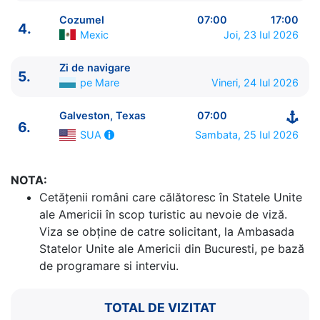
Cozumel
07:00
17:00
4.
Mexic
Joi, 23 Iul 2026
Zi de navigare
5.
ITINERARIU
pe Mare
Vineri, 24 Iul 2026
Ziua | Portul | Sosire - Plecare
----------------------------------------
Galveston, Texas
07:00
6.
1.
Galveston, Texas
SUA
⚓ - 15:00
Sambata, 25 Iul 2026
SUA
2.
Zi de navigare
pe Mare
0:00 - 0:00
3.
Costa Maya
Mexic
11:59 - 19:00
4.
Cozumel
Mexic
07:00 - 17:00
NOTA:
5.
Zi de navigare
pe Mare
0:00 - 0:00
Cetăţenii români care călătoresc în Statele Unite
6.
Galveston, Texas
SUA
07:00 - ⚓
ale Americii în scop turistic au nevoie de viză.
Viza se obține de catre solicitant, la Ambasada
Statelor Unite ale Americii din Bucuresti, pe bază
de programare si interviu.
TOTAL DE VIZITAT