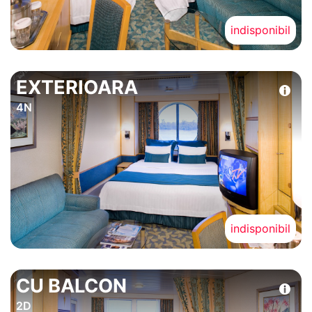
indisponibil
EXTERIOARA
4N
indisponibil
CU BALCON
2D