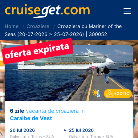
Home
Croaziere
Croaziera cu Mariner of the
Seas (20-07-2026 > 25-07-2026) | 300052
EXOTIC
6 zile
vacanta de croaziera in
Caraibe de Vest
20 Iul 2026
25 Iul 2026
Galveston, Texas - SUA
Galveston, Texas - SUA