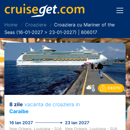
Home
Croaziere
Croaziera cu Mariner of the
Seas (16-01-2027 > 23-01-2027) | 806017
EXOTIC
8 zile
vacanta de croaziera in
Caraibe
16 Ian 2027
23 Ian 2027
New Orleans, Louisiana - SUA
New Orleans, Louisiana - SUA