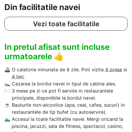
Din facilitatile navei
Vezi toate facilitatile
In pretul afisat sunt incluse
urmatoarele
👍
🚢
O calatorie minunata de 8 zile. Poti vizita
4 orase
si
4 tari
.
🛌
Cazarea la bordul navei in tipul de cabina ales.
🍽
3 mese pe zi ce pot fi servite in restaurantele
principale, disponibile la bordul navei.
☕
Bauturile non-alcoolice (apa, ceai, cafea, sucuri) in
restaurantele de tip bufet (cu autoservire).
🏊‍
Accesul la toate facilitatile navei. Mergi oricand la
piscina, jacuzzi, sala de fitness, spectacol, casino,