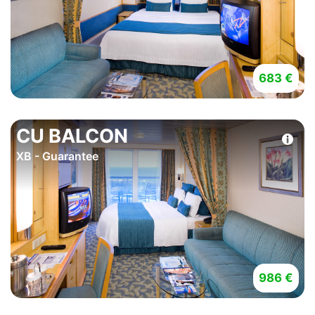
683 €
CU BALCON
XB - Guarantee
986 €