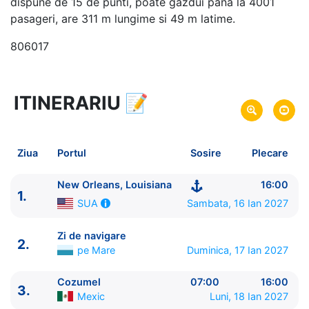
dispune de 15 de punti, poate gazdui pana la 4001
pasageri, are 311 m lungime si 49 m latime.
806017
ITINERARIU
📝
8 zile
vacanta de croaziera in
Caraibe -
link oferta
16 Ian 2027
din New Orleans, Louisiana,
Plecare pe
Ziua
Portul
Sosire
Plecare
SUA
23 Ian 2027
in New Orleans, Louisiana,
Sosire pe
New Orleans, Louisiana
16:00
1.
SUA
Sambata, 16 Ian 2027
SUA
Royal Caribbean International
Zi de navigare
2.
Mariner of the Seas
★★★★+
pe Mare
Duminica, 17 Ian 2027
Cozumel
07:00
16:00
3.
Mexic
Luni, 18 Ian 2027