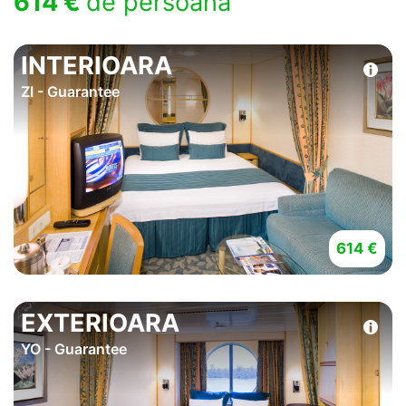
614 €
de persoana
INTERIOARA
ZI - Guarantee
614 €
EXTERIOARA
YO - Guarantee