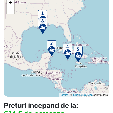
+
−
Leaflet
| ©
OpenStreetMap
contributors
Preturi incepand de la: