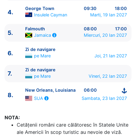
George Town
09:30
18:00
4.
Insulele Cayman
Marti, 19 Ian 2027
Falmouth
08:00
17:00
5.
Miercuri, 20 Ian 2027
Jamaica
ITINERARIU
Zi de navigare
6.
Ziua | Portul | Sosire - Plecare
pe Mare
Joi, 21 Ian 2027
----------------------------------------
1.
New Orleans, Louisiana
SUA
⚓ - 16:00
Zi de navigare
7.
2.
Zi de navigare
pe Mare
0:00 - 0:00
pe Mare
Vineri, 22 Ian 2027
3.
Cozumel
Mexic
07:00 - 16:00
New Orleans, Louisiana
06:00
4.
George Town
Insulele Cayman
09:30 - 18:00
8.
5.
Falmouth
Jamaica
08:00 - 17:00
Sambata, 23 Ian 2027
SUA
6.
Zi de navigare
pe Mare
0:00 - 0:00
7.
Zi de navigare
pe Mare
0:00 - 0:00
NOTA:
8.
New Orleans, Louisiana
SUA
06:00 - ⚓
Cetăţenii români care călătoresc în Statele Unite
ale Americii în scop turistic au nevoie de viză.